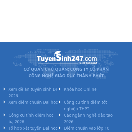
CƠ QUAN CHỦ QUẢN: CÔNG TY CỔ PHẦN
CÔNG NGHỆ GIÁO DỤC THÀNH PHÁT
Xem đề án tuyển sinh ĐH
Khóa học Online
2026
Xem điểm chuẩn Đại học
Công cụ tính điểm tốt
nghiệp THPT
Công cụ tính điểm học
Các ngành nghề đào tạo
bạ 2026
2026
Tổ hợp xét tuyển Đại học
Điểm chuẩn vào lớp 10