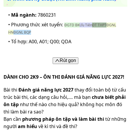
•
Mã ngành:
7860231
• Phương thức xét tuyển:
ĐGTD BK
Ưu Tiên
ĐT THPT
ĐGNL
HN
ĐGNL BQP
• Tổ hợp:
A00, A01; Q00; QDA
Rút gọn
DÀNH CHO 2K9 – ÔN THI ĐÁNH GIÁ NĂNG LỰC 2027!
Bài thi
Đánh giá năng lực 2027
thay đổi toàn bộ từ cấu
trúc bài thi, các dạng câu hỏi,.... mà bạn
chưa biết phải
ôn tập
như thế nào cho hiệu quả? không học môn đó
thì làm bài ra sao?
Bạn cần
phương pháp ôn tập và làm bài thi
từ những
người
am hiểu
về kì thi và đề thi?