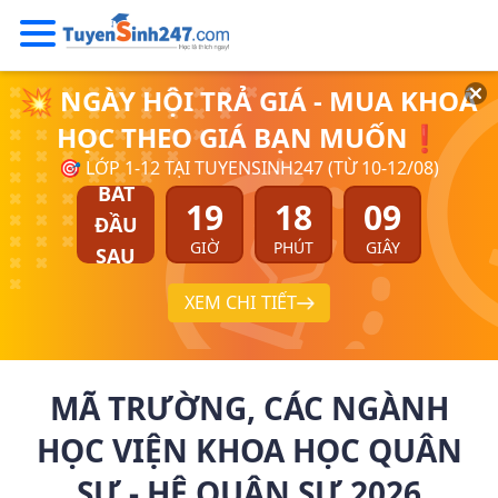
💥 NGÀY HỘI TRẢ GIÁ - MUA KHOÁ
HỌC THEO GIÁ BẠN MUỐN❗
🎯 LỚP 1-12 TẠI TUYENSINH247 (TỪ 10-12/08)
BẮT
19
18
08
ĐẦU
GIỜ
PHÚT
GIÂY
SAU
XEM CHI TIẾT
MÃ TRƯỜNG, CÁC NGÀNH
HỌC VIỆN KHOA HỌC QUÂN
SỰ - HỆ QUÂN SỰ 2026