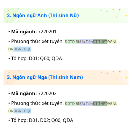
2. Ngôn ngữ Anh (Thí sinh Nữ)
•
Mã ngành:
7220201
• Phương thức xét tuyển:
ĐGTD BK
Ưu Tiên
ĐT THPT
ĐGNL
HN
ĐGNL BQP
• Tổ hợp:
D01; Q00; QDA
3. Ngôn ngữ Nga (Thí sinh Nam)
•
Mã ngành:
7220202
• Phương thức xét tuyển:
ĐGTD BK
Ưu Tiên
ĐT THPT
ĐGNL
HN
ĐGNL BQP
• Tổ hợp:
D01, D02; Q00; QDA