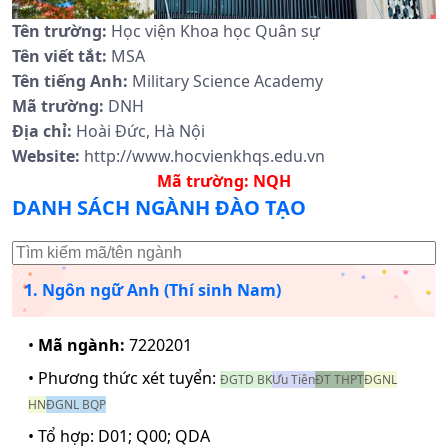
Tên trường:
Học viện Khoa học Quân sự
Tên viết tắt:
MSA
Tên tiếng Anh:
Military Science Academy
Mã trường:
DNH
Địa chỉ:
Hoài Đức, Hà Nội
Website:
http://www.hocvienkhqs.edu.vn
Mã trường:
NQH
DANH SÁCH NGÀNH ĐÀO TẠO
1. Ngôn ngữ Anh (Thí sinh Nam)
•
Mã ngành:
7220201
• Phương thức xét tuyển:
ĐGTD BK
Ưu Tiên
ĐT THPT
ĐGNL
HN
ĐGNL BQP
• Tổ hợp:
D01; Q00; QDA