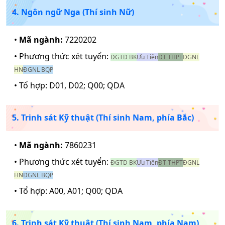
4. Ngôn ngữ Nga (Thí sinh Nữ)
•
Mã ngành:
7220202
• Phương thức xét tuyển:
ĐGTD BK
Ưu Tiên
ĐT THPT
ĐGNL
HN
ĐGNL BQP
• Tổ hợp:
D01, D02; Q00; QDA
5. Trinh sát Kỹ thuật (Thí sinh Nam, phía Bắc)
•
Mã ngành:
7860231
• Phương thức xét tuyển:
ĐGTD BK
Ưu Tiên
ĐT THPT
ĐGNL
HN
ĐGNL BQP
• Tổ hợp:
A00, A01; Q00; QDA
6. Trinh sát Kỹ thuật (Thí sinh Nam, phía Nam)