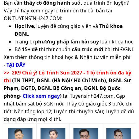
Bạn cần
thầy cô đồng hành
suốt quá trình ôn luyện?
Vậy thì hãy xem ngay lộ trình ôn thi bài bản tại
ON.TUYENSINH247.COM:
Học live
, luyện đề cùng giáo viên và
Thủ khoa
ĐGNL
Trang bị
phương pháp làm bài suy
luận khoa học
Bộ
15+ đề
thi thử chuẩn
cấu trúc mới
bài thi ĐGNL
Xem thêm thông tin khoá học & Nhận tư vấn miễn phí
-
TẠI ĐÂY
>> 2K9 Chú ý! Lộ Trình Sun 2027 - 1 lộ trình ôn đa kỳ
thi
(TN THPT, ĐGNL (Hà Nội/ Hồ Chí Minh), ĐGNL Sư
Phạm, ĐGTD, ĐGNL Bộ Công an, ĐGNL Bộ Quốc
phòng
-
Click xem ngay
)
tại Tuyensinh247.com.
Cập
nhật bám sát bộ SGK mới, Thầy Cô giáo giỏi, 3 bước chi
tiết: Nền tảng lớp 12; Luyện thi chuyên sâu; Luyện đề đủ
dạng đáp ứng mọi kì thi.