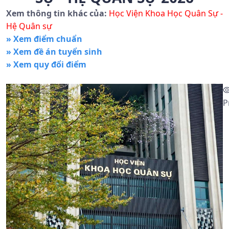
Xem thông tin khác của:
Học Viện Khoa Học Quân Sự -
Hệ Quân sự
» Xem điểm chuẩn
» Xem đề án tuyển sinh
» Xem quy đổi điểm
P