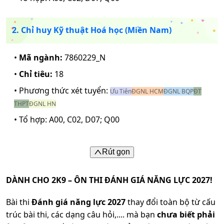
2. Chỉ huy Kỹ thuật Hoá học (Miền Nam)
•
Mã ngành:
7860229_N
•
Chỉ tiêu:
18
• Phương thức xét tuyển:
Ưu Tiên
ĐGNL HCM
ĐGNL BQP
ĐT
THPT
ĐGNL HN
• Tổ hợp:
A00, C02, D07; Q00
Rút gọn
DÀNH CHO 2K9 – ÔN THI ĐÁNH GIÁ NĂNG LỰC 2027!
Bài thi
Đánh giá năng lực 2027
thay đổi toàn bộ từ cấu
trúc bài thi, các dạng câu hỏi,.... mà bạn
chưa biết phải