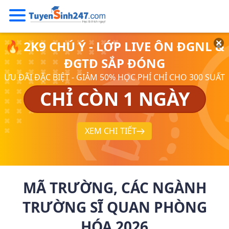
🔥 2K9 CHÚ Ý - LỚP LIVE ÔN ĐGNL &
ĐGTD SẮP ĐÓNG
ƯU ĐÃI ĐẶC BIỆT - GIẢM 50% HỌC PHÍ CHỈ CHO 300 SUẤT
CHỈ CÒN 1 NGÀY
XEM CHI TIẾT
MÃ TRƯỜNG, CÁC NGÀNH
TRƯỜNG SĨ QUAN PHÒNG
HÓA 2026