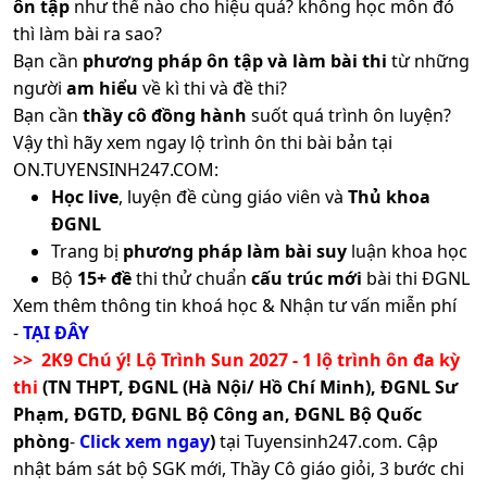
ôn tập
như thế nào cho hiệu quả? không học môn đó
thì làm bài ra sao?
Bạn cần
phương pháp ôn tập và làm bài thi
từ những
người
am hiểu
về kì thi và đề thi?
Bạn cần
thầy cô đồng hành
suốt quá trình ôn luyện?
Vậy thì hãy xem ngay lộ trình ôn thi bài bản tại
ON.TUYENSINH247.COM:
Học live
, luyện đề cùng giáo viên và
Thủ khoa
ĐGNL
Trang bị
phương pháp làm bài suy
luận khoa học
Bộ
15+ đề
thi thử chuẩn
cấu trúc mới
bài thi ĐGNL
Xem thêm thông tin khoá học & Nhận tư vấn miễn phí
-
TẠI ĐÂY
>> 2K9 Chú ý! Lộ Trình Sun 2027 - 1 lộ trình ôn đa kỳ
thi
(TN THPT, ĐGNL (Hà Nội/ Hồ Chí Minh), ĐGNL Sư
Phạm, ĐGTD, ĐGNL Bộ Công an, ĐGNL Bộ Quốc
phòng
-
Click xem ngay
)
tại Tuyensinh247.com.
Cập
nhật bám sát bộ SGK mới, Thầy Cô giáo giỏi, 3 bước chi