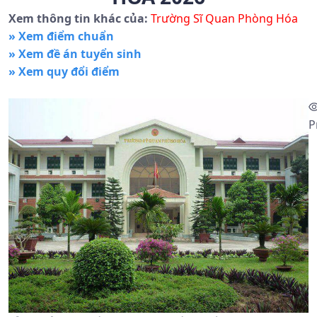
Xem thông tin khác của:
Trường Sĩ Quan Phòng Hóa
» Xem điểm chuẩn
» Xem đề án tuyển sinh
» Xem quy đổi điểm
P