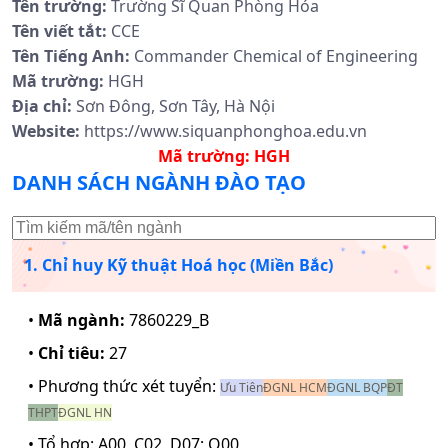
Tên trường:
Trường Sĩ Quan Phòng Hóa
Tên viết tắt:
CCE
Tên Tiếng Anh:
Commander Chemical of Engineering
Mã trường:
HGH
Địa chỉ:
Sơn Đông, Sơn Tây, Hà Nội
Website:
https://www.siquanphonghoa.edu.vn
Mã trường:
HGH
DANH SÁCH NGÀNH ĐÀO TẠO
1. Chỉ huy Kỹ thuật Hoá học (Miền Bắc)
•
Mã ngành:
7860229_B
•
Chỉ tiêu:
27
• Phương thức xét tuyển:
Ưu Tiên
ĐGNL HCM
ĐGNL BQP
ĐT
THPT
ĐGNL HN
• Tổ hợp:
A00, C02, D07; Q00