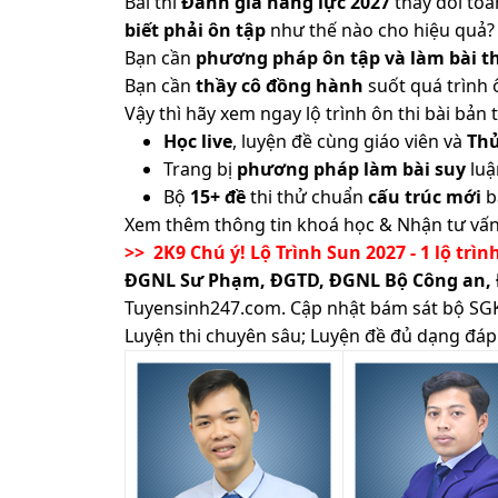
Bài thi
Đánh giá năng lực 2027
thay đổi toàn
biết phải ôn tập
như thế nào cho hiệu quả? 
Bạn cần
phương pháp ôn tập và làm bài th
Bạn cần
thầy cô đồng hành
suốt quá trình 
Vậy thì hãy xem ngay lộ trình ôn thi bài b
Học live
, luyện đề cùng giáo viên và
Th
Trang bị
phương pháp làm bài suy
luậ
Bộ
15+ đề
thi thử chuẩn
cấu trúc mới
b
Xem thêm thông tin khoá học & Nhận tư vấn
>> 2K9 Chú ý! Lộ Trình Sun 2027 - 1 lộ trìn
ĐGNL Sư Phạm, ĐGTD, ĐGNL Bộ Công an,
Tuyensinh247.com.
Cập nhật bám sát bộ SGK m
Luyện thi chuyên sâu; Luyện đề đủ dạng đáp 