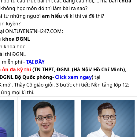
 bộ từ cấu trúc bài thi, các dạng câu hỏi,.... mà bạn
chưa
không học môn đó thì làm bài ra sao?
i
từ những người
am hiểu
về kì thi và đề thi?
ôn luyện?
ản tại ON.TUYENSINH247.COM:
ủ khoa ĐGNL
n khoa học
ài thi ĐGNL
 miễn phí -
TẠI ĐÂY
h ôn đa kỳ thi
(TN THPT, ĐGNL (Hà Nội/ Hồ Chí Minh),
 ĐGNL Bộ Quốc phòng
-
Click xem ngay
)
tại
ới, Thầy Cô giáo giỏi, 3 bước chi tiết: Nền tảng lớp 12;
ứng mọi kì thi.