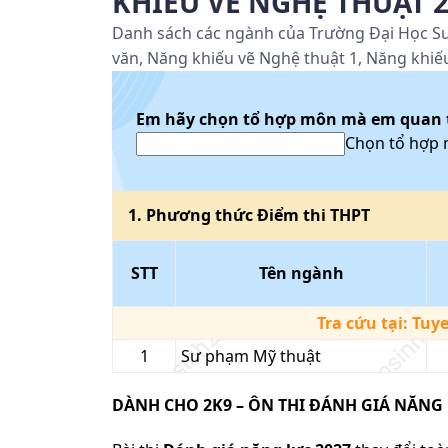
KHIẾU VẼ NGHỆ THUẬT 
Danh sách các ngành của Trường Đại Học Sư
văn, Năng khiếu vẽ Nghệ thuật 1, Năng khiế
Em hãy chọn tổ hợp môn mà em quan
Chọn tổ hợp
1
. Phương thức
Điểm thi THPT
STT
Tên ngành
Tra cứu tại:
Tuy
1
Sư phạm Mỹ thuật
DÀNH CHO 2K9 – ÔN THI ĐÁNH GIÁ NĂNG 