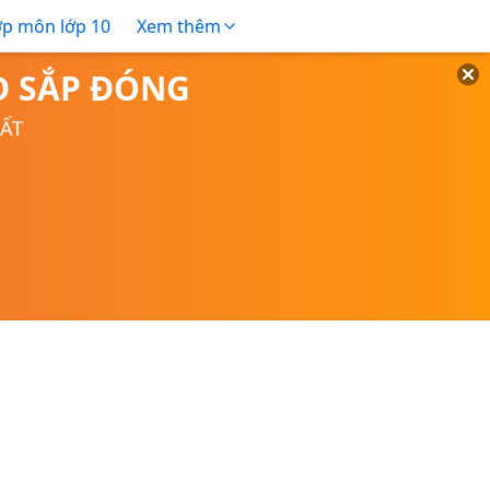
ợp môn lớp 10
Xem thêm
TD SẮP ĐÓNG
UẤT