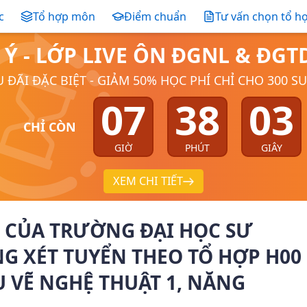
c
Tổ hợp môn
Điểm chuẩn
Tư vấn chọn tổ h
 Ý - LỚP LIVE ÔN ĐGNL & ĐG
 ĐÃI ĐẶC BIỆT - GIẢM 50% HỌC PHÍ CHỈ CHO 300 S
07
38
02
CHỈ CÒN
GIỜ
PHÚT
GIÂY
XEM CHI TIẾT
 CỦA TRƯỜNG ĐẠI HỌC SƯ
NG XÉT TUYỂN THEO TỔ HỢP H00
U VẼ NGHỆ THUẬT 1, NĂNG