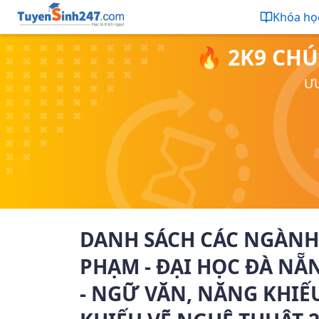
Khóa họ
🔥 2K9 CHÚ
ƯU
DANH SÁCH CÁC NGÀNH
PHẠM - ĐẠI HỌC ĐÀ NẴ
- NGỮ VĂN, NĂNG KHIẾ