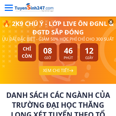
🔥 2K9 CHÚ Ý - LỚP LIVE ÔN ĐGNL &
ĐGTD SẮP ĐÓNG
ƯU ĐÃI ĐẶC BIỆT - GIẢM 50% HỌC PHÍ CHỈ CHO 300 SUẤT
08
46
11
CHỈ
CÒN
GIỜ
PHÚT
GIÂY
XEM CHI TIẾT
DANH SÁCH CÁC NGÀNH CỦA
TRƯỜNG ĐẠI HỌC THĂNG
LONG XÉT TUYỂN THEO TỔ