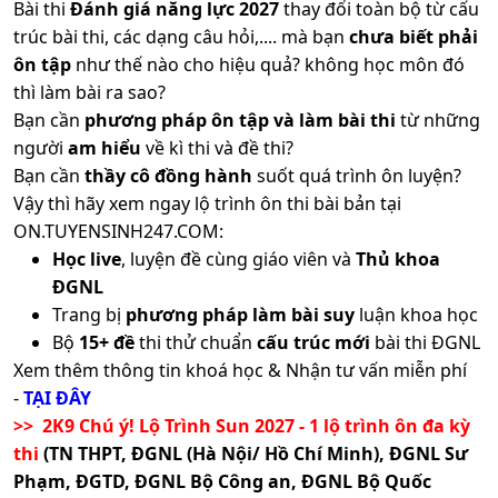
Bài thi
Đánh giá năng lực 2027
thay đổi toàn bộ từ cấu
trúc bài thi, các dạng câu hỏi,.... mà bạn
chưa biết phải
ôn tập
như thế nào cho hiệu quả? không học môn đó
thì làm bài ra sao?
Bạn cần
phương pháp ôn tập và làm bài thi
từ những
người
am hiểu
về kì thi và đề thi?
Bạn cần
thầy cô đồng hành
suốt quá trình ôn luyện?
Vậy thì hãy xem ngay lộ trình ôn thi bài bản tại
ON.TUYENSINH247.COM:
Học live
, luyện đề cùng giáo viên và
Thủ khoa
ĐGNL
Trang bị
phương pháp làm bài suy
luận khoa học
Bộ
15+ đề
thi thử chuẩn
cấu trúc mới
bài thi ĐGNL
Xem thêm thông tin khoá học & Nhận tư vấn miễn phí
-
TẠI ĐÂY
>> 2K9 Chú ý! Lộ Trình Sun 2027 - 1 lộ trình ôn đa kỳ
thi
(TN THPT, ĐGNL (Hà Nội/ Hồ Chí Minh), ĐGNL Sư
Phạm, ĐGTD, ĐGNL Bộ Công an, ĐGNL Bộ Quốc