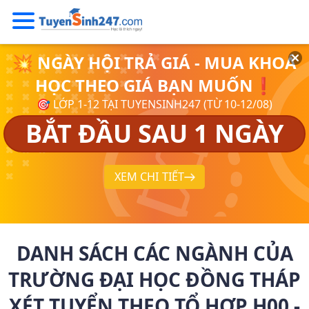
💥 NGÀY HỘI TRẢ GIÁ - MUA KHOÁ
HỌC THEO GIÁ BẠN MUỐN❗
🎯 LỚP 1-12 TẠI TUYENSINH247 (TỪ 10-12/08)
BẮT ĐẦU SAU 1 NGÀY
XEM CHI TIẾT
DANH SÁCH CÁC NGÀNH CỦA
TRƯỜNG ĐẠI HỌC ĐỒNG THÁP
XÉT TUYỂN THEO TỔ HỢP H00 -