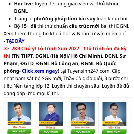
Học live
, luyện đề cùng giáo viên và
Thủ khoa
ĐGNL
Trang bị
phương pháp làm bài suy
luận khoa học
Bộ
15+ đề
thi thử chuẩn
cấu trúc mới
bài thi ĐGNL
Xem thêm thông tin khoá học & Nhận tư vấn miễn phí
-
TẠI ĐÂY
>> 2K9 Chú ý! Lộ Trình Sun 2027 - 1 lộ trình ôn đa kỳ
thi
(TN THPT, ĐGNL (Hà Nội/ Hồ Chí Minh), ĐGNL Sư
Phạm, ĐGTD, ĐGNL Bộ Công an, ĐGNL Bộ Quốc
phòng
-
Click xem ngay
)
tại Tuyensinh247.com.
Cập
nhật bám sát bộ SGK mới, Thầy Cô giáo giỏi, 3 bước chi
tiết: Nền tảng lớp 12; Luyện thi chuyên sâu; Luyện đề đủ
dạng đáp ứng mọi kì thi.