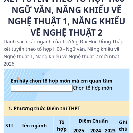
NGỮ VĂN, NĂNG KHIẾU VẼ
NGHỆ THUẬT 1, NĂNG KHIẾU
VẼ NGHỆ THUẬT 2
Danh sách các ngành của Trường Đại Học Đồng Tháp
xét tuyển theo tổ hợp H00 - Ngữ văn, Năng khiếu vẽ
Nghệ thuật 1, Năng khiếu vẽ Nghệ thuật 2 mới nhất
2026
Em hãy chọn tổ hợp môn mà em quan tâm
Chọn tổ hợp môn
1
. Phương thức
Điểm thi THPT
Điểm Chuẩn
Tổ
Ghi
STT
Tên ngành
hợp
chú
2025
2024
2023