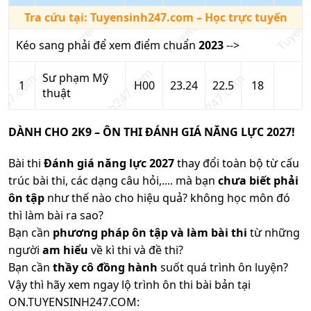
Tra cứu tại:
Tuyensinh247.com
– Học trực tuyến
Kéo sang phải để xem điểm chuẩn
2023
-->
Sư phạm Mỹ
1
H00
23.24
22.5
18
thuật
DÀNH CHO 2K9 – ÔN THI ĐÁNH GIÁ NĂNG LỰC 2027!
Bài thi
Đánh giá năng lực 2027
thay đổi toàn bộ từ cấu
trúc bài thi, các dạng câu hỏi,.... mà bạn
chưa biết phải
ôn tập
như thế nào cho hiệu quả? không học môn đó
thì làm bài ra sao?
Bạn cần
phương pháp ôn tập và làm bài thi
từ những
người
am hiểu
về kì thi và đề thi?
Bạn cần
thầy cô đồng hành
suốt quá trình ôn luyện?
Vậy thì hãy xem ngay lộ trình ôn thi bài bản tại
ON.TUYENSINH247.COM: