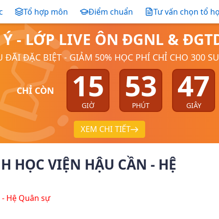
c
Tổ hợp môn
Điểm chuẩn
Tư vấn chọn tổ h
 Ý - LỚP LIVE ÔN ĐGNL & ĐG
 ĐÃI ĐẶC BIỆT - GIẢM 50% HỌC PHÍ CHỈ CHO 300 S
15
53
46
CHỈ CÒN
GIỜ
PHÚT
GIÂY
XEM CHI TIẾT
 HỌC VIỆN HẬU CẦN - HỆ
 - Hệ Quân sự