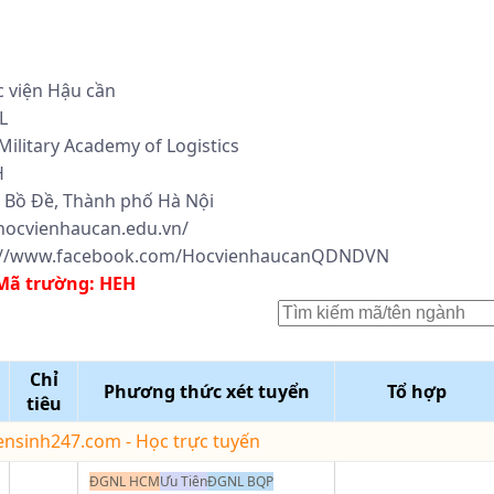
 viện Hậu cần
L
Military Academy of Logistics
H
Bồ Đề, Thành phố Hà Nội
/hocvienhaucan.edu.vn/
://www.facebook.com/HocvienhaucanQDNDVN
Mã trường:
HEH
Chỉ
Phương thức xét tuyển
Tổ hợp
tiêu
yensinh247.com - Học trực tuyến
ĐGNL HCM
Ưu Tiên
ĐGNL BQP