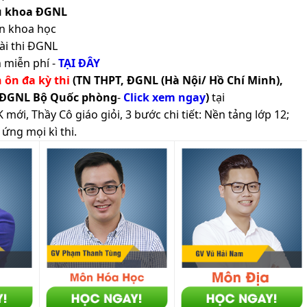
ủ khoa ĐGNL
n khoa học
ài thi ĐGNL
 miễn phí -
TẠI ĐÂY
h ôn đa kỳ thi
(TN THPT, ĐGNL (Hà Nội/ Hồ Chí Minh),
 ĐGNL Bộ Quốc phòng
-
Click xem ngay
)
tại
ới, Thầy Cô giáo giỏi, 3 bước chi tiết: Nền tảng lớp 12;
ứng mọi kì thi.