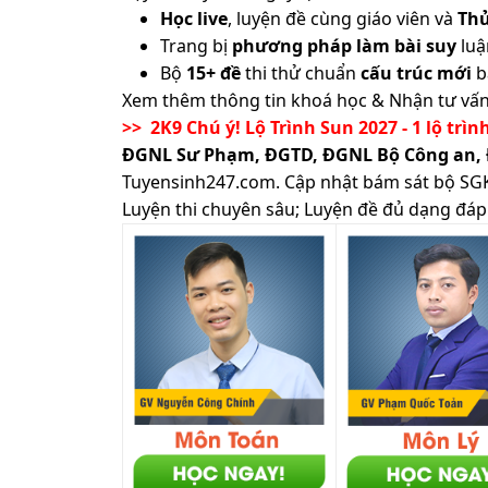
Học live
, luyện đề cùng giáo viên và
Th
Trang bị
phương pháp làm bài suy
luậ
Bộ
15+ đề
thi thử chuẩn
cấu trúc mới
b
Xem thêm thông tin khoá học & Nhận tư vấn
>> 2K9 Chú ý! Lộ Trình Sun 2027 - 1 lộ trìn
ĐGNL Sư Phạm, ĐGTD, ĐGNL Bộ Công an,
Tuyensinh247.com.
Cập nhật bám sát bộ SGK m
Luyện thi chuyên sâu; Luyện đề đủ dạng đáp 