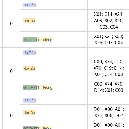
Ưu Tiên
X01; C14; X21;
A09; X02; X26;
Học Bạ
0
C03; C04
X01; X21; X02;
ĐT THPT
Thi Riêng
X26; C03; C04
Ưu Tiên
C00; X74; C20;
X70; C19; D14;
Học Bạ
0
X01; C14; C03
C00; X74; X70;
ĐT THPT
Thi Riêng
D14; X01; C03
Ưu Tiên
D01; A00; A01;
Học Bạ
0
X26; X06; D07
D01; A00; A01;
ĐT THPT
Thi Riêng