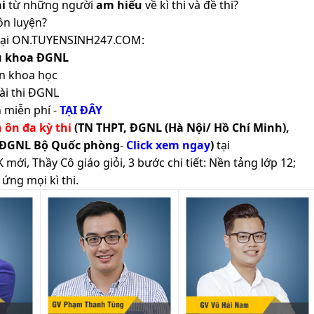
i
từ những người
am hiểu
về kì thi và đề thi?
ôn luyện?
ản tại ON.TUYENSINH247.COM:
ủ khoa ĐGNL
n khoa học
ài thi ĐGNL
 miễn phí -
TẠI ĐÂY
h ôn đa kỳ thi
(TN THPT, ĐGNL (Hà Nội/ Hồ Chí Minh),
 ĐGNL Bộ Quốc phòng
-
Click xem ngay
)
tại
ới, Thầy Cô giáo giỏi, 3 bước chi tiết: Nền tảng lớp 12;
ứng mọi kì thi.