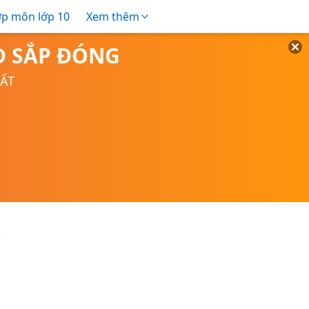
ợp môn lớp 10
Xem thêm
TD SẮP ĐÓNG
UẤT
G