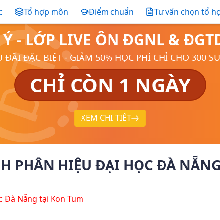
c
Tổ hợp môn
Điểm chuẩn
Tư vấn chọn tổ h
 Ý - LỚP LIVE ÔN ĐGNL & ĐG
 ĐÃI ĐẶC BIỆT - GIẢM 50% HỌC PHÍ CHỈ CHO 300 S
CHỈ CÒN 1 NGÀY
XEM CHI TIẾT
H PHÂN HIỆU ĐẠI HỌC ĐÀ NẴN
c Đà Nẵng tại Kon Tum