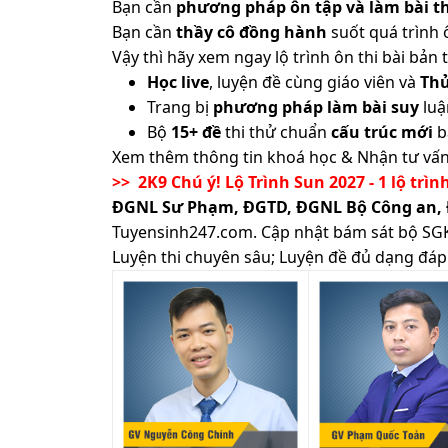
Bạn cần
phương pháp ôn tập và làm bài th
Bạn cần
thầy cô đồng hành
suốt quá trình 
Vậy thì hãy xem ngay lộ trình ôn thi bài b
Học live
, luyện đề cùng giáo viên và
Th
Trang bị
phương pháp làm bài suy
luậ
Bộ
15+ đề
thi thử chuẩn
cấu trúc mới
b
Xem thêm thông tin khoá học & Nhận tư vấn
>> 2K9 Chú ý! Lộ Trình Sun 2027 - 1 lộ trìn
ĐGNL Sư Phạm, ĐGTD, ĐGNL Bộ Công an,
Tuyensinh247.com.
Cập nhật bám sát bộ SGK m
Luyện thi chuyên sâu; Luyện đề đủ dạng đáp 