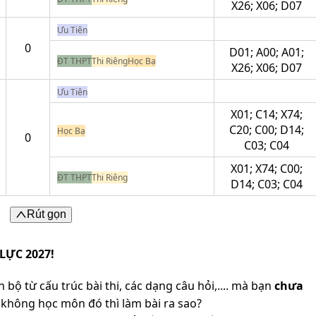
X26; X06; D07
Ưu Tiên
0
D01; A00; A01;
ĐT THPT
Thi Riêng
Học Bạ
X26; X06; D07
Ưu Tiên
X01; C14; X74;
C20; C00; D14;
Học Bạ
0
C03; C04
X01; X74; C00;
ĐT THPT
Thi Riêng
D14; C03; C04
Rút gọn
LỰC 2027!
 bộ từ cấu trúc bài thi, các dạng câu hỏi,.... mà bạn
chưa
không học môn đó thì làm bài ra sao?