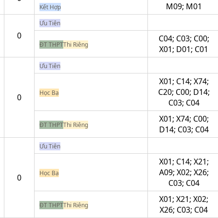
M09; M01
Kết Hợp
Ưu Tiên
0
C04; C03; C00;
ĐT THPT
Thi Riêng
X01; D01; C01
Ưu Tiên
X01; C14; X74;
C20; C00; D14;
Học Bạ
0
C03; C04
X01; X74; C00;
ĐT THPT
Thi Riêng
D14; C03; C04
Ưu Tiên
X01; C14; X21;
A09; X02; X26;
Học Bạ
0
C03; C04
X01; X21; X02;
ĐT THPT
Thi Riêng
X26; C03; C04