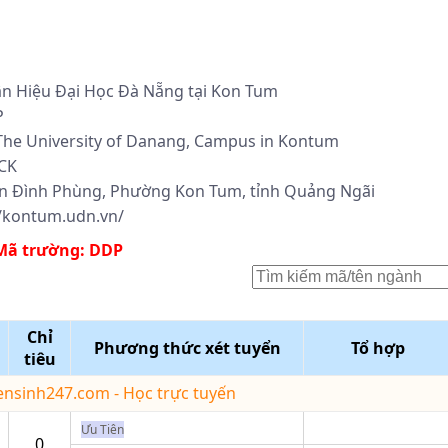
ân Hiệu Đại Học Đà Nẵng tại Kon Tum
P
 The University of Danang, Campus in Kontum
CK
an Đình Phùng, Phường Kon Tum, tỉnh Quảng Ngãi
//kontum.udn.vn/
Mã trường:
DDP
Chỉ
Phương thức xét tuyển
Tổ hợp
tiêu
yensinh247.com - Học trực tuyến
Ưu Tiên
0