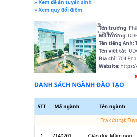
» Xem đề án tuyển sinh
» Xem quy đổi điểm
Tên trường
: Ph
Preview
Mã trường
: DD
Tên tiếng Anh
:
Tên viết tắt
: UD
Địa chỉ
: 704 Ph
Website
: https:
DANH SÁCH NGÀNH ĐÀO TẠO
STT
Mã ngành
Tên ngành
Tra cứu tại: Tu
1
7140201
Giáo dục Mầm non