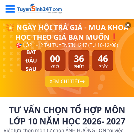
💥 NGÀY HỘI TRẢ GIÁ - MUA KHOÁ
HỌC THEO GIÁ BẠN MUỐN❗
🎯 LỚP 1-12 TẠI TUYENSINH247 (TỪ 10-12/08)
BẮT
00
36
46
ĐẦU
GIỜ
PHÚT
GIÂY
SAU
XEM CHI TIẾT
TƯ VẤN CHỌN TỔ HỢP MÔN
LỚP 10 NĂM HỌC 2026- 2027
Việc lựa chọn môn tự chọn ẢNH HƯỞNG LỚN tới việc