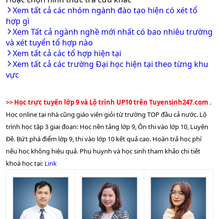
D01
:
Toán, Ngữ Văn, Tiếng Anh
học
Xem tất cả các nhóm ngành đào tạo hiện có xét tổ
arrow_forward_ios
Xem chi tiết
hợp gì
A00
:
Toán, Vật lí, Hóa học
Xem Tất cả ngành nghề mới nhất có bao nhiêu trường
arrow_forward_ios
Công nghiệp
A01
:
Toán, Vật lí, Tiếng Anh
và xét tuyển tổ hợp nào
bán dẫn
D01
:
Toán, Ngữ Văn, Tiếng Anh
Xem tất cả các tổ hợp hiện tại
arrow_forward_ios
Xem chi tiết
Xem tất cả các trường Đại học hiện tại theo từng khu
arrow_forward_ios
D01
:
Toán, Ngữ Văn, Tiếng Anh
vực
Báo chí -
A01
:
Toán, Vật lí, Tiếng Anh
Marketing -
A00
:
Toán, Vật lí, Hóa học
Quảng cáo - PR
>> Học trực tuyến lớp 9 và Lộ trình UP10 trên Tuyensinh247.com
.
Xem chi tiết
Học online tại nhà cũng giáo viên giỏi từ trường TOP đầu cả nước. Lộ
D01
:
Toán, Ngữ Văn, Tiếng Anh
trình học tập 3 giai đoạn: Học nền tảng lớp 9, Ôn thi vào lớp 10, Luyện
Sư phạm - Giáo
A00
:
Toán, Vật lí, Hóa học
Đề. Bứt phá điểm lớp 9, thi vào lớp 10 kết quả cao. Hoàn trả học phí
dục
A01
:
Toán, Vật lí, Tiếng Anh
nếu học không hiệu quả. Phụ huynh và học sinh tham khảo chi tiết
Xem chi tiết
khoá học tại:
Link
B00
:
Toán, Hóa học, Sinh học
A00
:
Toán, Vật lí, Hóa học
Y - Dược
D07
:
Toán, Hóa học, Tiếng Anh
Xem chi tiết
B00
:
Toán, Hóa học, Sinh học