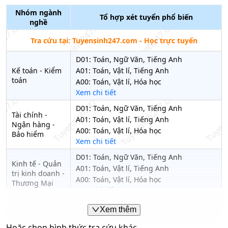
Nhóm ngành
Tổ hợp xét tuyển phổ biến
nghề
Tra cứu tại: Tuyensinh247.com - Học trực tuyến
D01
:
Toán, Ngữ Văn, Tiếng Anh
Kế toán - Kiểm
A01
:
Toán, Vật lí, Tiếng Anh
toán
A00
:
Toán, Vật lí, Hóa học
Xem chi tiết
D01
:
Toán, Ngữ Văn, Tiếng Anh
Tài chính -
A01
:
Toán, Vật lí, Tiếng Anh
Ngân hàng -
A00
:
Toán, Vật lí, Hóa học
Bảo hiểm
Xem chi tiết
D01
:
Toán, Ngữ Văn, Tiếng Anh
Kinh tế - Quản
A01
:
Toán, Vật lí, Tiếng Anh
trị kinh doanh -
A00
:
Toán, Vật lí, Hóa học
Thương Mại
Xem chi tiết
A01
:
Toán, Vật lí, Tiếng Anh
Xem thêm
Công nghệ
A00
:
Toán, Vật lí, Hóa học
thông tin - Tin
Hoặc chọn hình thức tra cứu khác