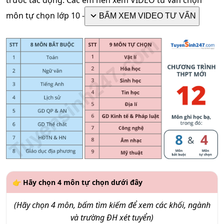
trước tác động. Các em nên xem VIDEO tư vấn chọn
keyboard_arrow_down
môn tự chọn lớp 10 -
BẤM XEM VIDEO TƯ VẤN
👉 Hãy chọn 4 môn tự chọn dưới đây
(Hãy chọn 4 môn, bấm tìm kiếm để xem các khối, ngành
và trường ĐH xét tuyển)