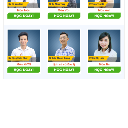
B03
:
Toán, Ngữ văn, Sinh học
Bác sĩ thú y
D01
:
Toán, Ngữ Văn, Tiếng Anh
Xem chi tiết
A01
:
Toán, Vật lí, Tiếng Anh
Công an -
A00
:
Toán, Vật lí, Hóa học
Quân đội
D01
:
Toán, Ngữ Văn, Tiếng Anh
Xem chi tiết
D01
:
Toán, Ngữ Văn, Tiếng Anh
Thiết kế đồ họa
A01
:
Toán, Vật lí, Tiếng Anh
- Game - Đa
C01
:
Toán, Ngữ Văn, Vật lí
phương tiện
Xem chi tiết
A00
:
Toán, Vật lí, Hóa học
Xây dựng -
A01
:
Toán, Vật lí, Tiếng Anh
Kiến trúc - Giao
D01
:
Toán, Ngữ Văn, Tiếng Anh
thông
Xem chi tiết
D01
:
Toán, Ngữ Văn, Tiếng Anh
Ngoại giao -
D14
:
Ngữ văn, Lịch sử, Tiếng Anh
Ngoại ngữ
D15
:
Ngữ văn, Địa lí, Tiếng Anh
Xem chi tiết