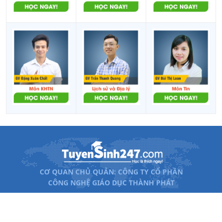
THPT Chuyên Võ Nguyên
36.05
-
-
Giáp
CƠ QUAN CHỦ QUẢN: CÔNG TY CỔ PHẦN
CÔNG NGHỆ GIÁO DỤC THÀNH PHÁT
Xem đề án tuyển sinh ĐH
Khóa học Online
2026