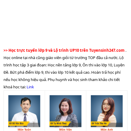
THPT Chuyên Lê Quý Đôn
37.55
-
36.05
THPT Chuyên Võ Nguyên
32.5
-
-
Giáp
7
. Chuyên
Sử
THPT Chuyên Lê Quý Đôn
31.8
27.35
25.65
>> Học trực tuyến lớp 9 và Lộ trình UP10 trên Tuyensinh247.com
.
Học online tại nhà cũng giáo viên giỏi từ trường TOP đầu cả nước. Lộ
THPT Chuyên Võ Nguyên
19.75
-
-
trình học tập 3 giai đoạn: Học nền tảng lớp 9, Ôn thi vào lớp 10, Luyện
Giáp
Đề. Bứt phá điểm lớp 9, thi vào lớp 10 kết quả cao. Hoàn trả học phí
8
. Chuyên
Địa
nếu học không hiệu quả. Phụ huynh và học sinh tham khảo chi tiết
khoá học tại:
Link
THPT Chuyên Lê Quý Đôn
29
29.5
30.25
THPT Chuyên Võ Nguyên
28.75
-
-
Giáp
9
. Chuyên
Anh
THPT Chuyên Lê Quý Đôn
34.4
36.9
34.6