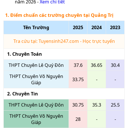
năm 2026 -
Xem chi tiết
1. Điểm chuẩn các trường chuyên tại Quảng Trị
Tên Trường
2025
2024
2023
Tra cứu tại: Tuyensinh247.com - Học trực tuyến
1
. Chuyên
Toán
THPT Chuyên Lê Quý Đôn
37.6
36.65
30.4
THPT Chuyên Võ Nguyên
33.75
-
-
Giáp
2
. Chuyên
Tin
THPT Chuyên Lê Quý Đôn
30.75
35.3
25.5
THPT Chuyên Võ Nguyên
28
-
-
Giáp