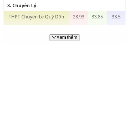
3
. Chuyên
Lý
THPT Chuyên Lê Quý Đôn
28.93
33.85
33.5
THPT Chuyên Võ Nguyên
32
-
-
Giáp
Xem thêm
4
. Chuyên
Hóa
THPT Chuyên Lê Quý Đôn
34.18
33.55
33.55
THPT Chuyên Võ Nguyên
36.6
-
-
Giáp
5
. Chuyên
Sinh
THPT Chuyên Lê Quý Đôn
29.75
29.9
26
THPT Chuyên Võ Nguyên
25.5
-
-
Giáp
6
. Chuyên
Văn