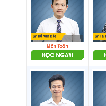
THCSTHPT Thanh
16
1
16.
Bình
17
THPT Bình Minh
1
17.
THPT Hoàng Thái
18
1
17.
Hiếu
THCSTHPT Đông
19
1
16.
Thành
20
THPT Tân Quới
1
16.
21
THPT Tân Lược
1
16.
THCSTHPT Mỹ
22
1
16.
Thuận
THPT Trần Đại
23
1
14.
Nghĩa
24
THPT Tam Bình
1
17.