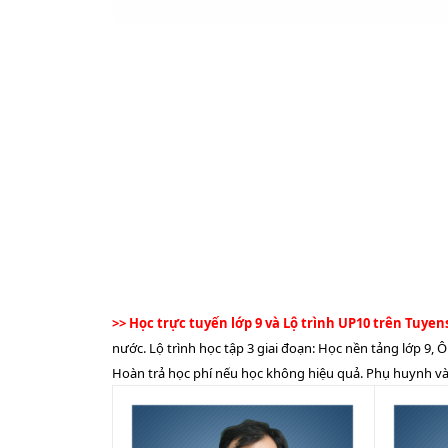
8
THPT Mang Thít
1
16.
THPT Nguyễn Văn
9
1
15.
Thiệt
THCSTHPT Mỹ
10
1
15.
Phước
11
THPT Võ Văn Kiệt
1
17.
THPT Nguyễn Hiếu
12
1
16.
Tự
13
THPT Hiếu Phụng
1
16.
>> Học trực tuyến lớp 9 và Lộ trình UP10 trên Tuy
THCSTHPT Hiếu
14
1
16.
nước. Lộ trình học tập 3 giai đoạn: Học nền tảng lớp 9, Ô
Nhơn
Hoàn trả học phí nếu học không hiệu quả. Phụ huynh và 
THCSTHPT Phan
15
1
16.
Văn Đáng