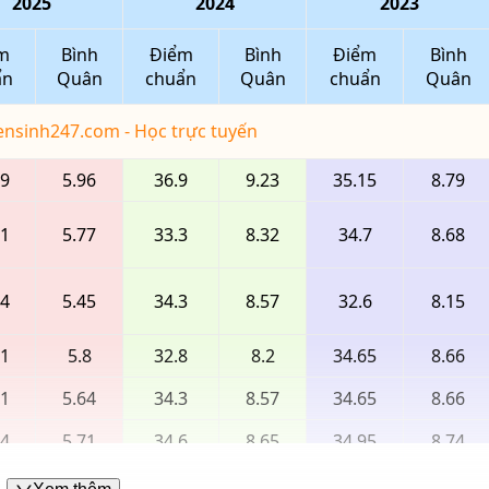
2025
2024
2023
m
Bình
Điểm
Bình
Điểm
Bình
ẩn
Quân
chuẩn
Quân
chuẩn
Quân
yensinh247.com - Học trực tuyến
89
5.96
36.9
9.23
35.15
8.79
31
5.77
33.3
8.32
34.7
8.68
34
5.45
34.3
8.57
32.6
8.15
41
5.8
32.8
8.2
34.65
8.66
91
5.64
34.3
8.57
34.65
8.66
14
5.71
34.6
8.65
34.95
8.74
51
5.17
33.85
8.46
34.65
8.66