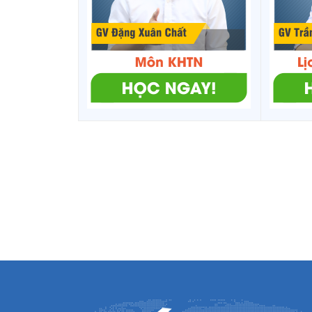
THCSTHPT Long
25
1
17.
Phú
26
THPT Phong Phú
1
16.
27
THPT Phan Văn Hòa
1
16.
THPT Dân tộc nội
28
1
18.
trú
29
THPT Trà Ôn
1
17.
THPT Lê Thanh
30
1
17.
Mừng
31
THPT Hựu Thành
1
17.
32
THPT Vĩnh Xuân
1
18.
33
THCSTHPT Hòa Bình
1
17.
34
Thực hành sư phạm
1
-