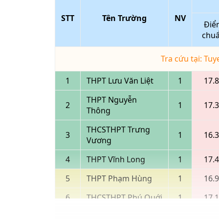
STT
Tên Trường
NV
Điể
chu
Tra cứu tại: Tu
1
THPT Lưu Văn Liệt
1
17.
THPT Nguyễn
2
1
17.
Thông
THCSTHPT Trưng
3
1
16.
Vương
4
THPT Vĩnh Long
1
17.
5
THPT Phạm Hùng
1
16.
6
THCSTHPT Phú Quới
1
17.
7
THPT Hòa Ninh
1
15.