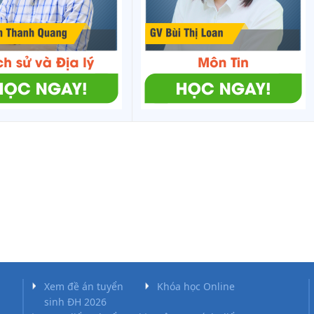
11
5.7
34.5
8.63
35.2
8.8
59
5.53
34.7
8.68
35.15
8.79
77
5.59
33.9
8.48
35.55
8.89
55
6.18
37.35
9.34
36.65
9.16
91
5.97
33.75
8.44
36.2
9.05
31
5.77
35.45
8.86
34.55
8.64
36
5.79
35.05
8.76
35.1
8.78
07
6.02
35.9
8.98
35.85
8.96
06
5.69
34.25
8.56
34.15
8.54
Xem đề án tuyển
Khóa học Online
sinh ĐH 2026
-
38.25
7.65
34.75
6.95