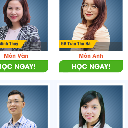
15
5.38
31.85
7.96
33.95
8.49
41
5.8
36.05
9.01
36.5
9.13
31
5.77
34.6
8.65
35
8.75
53
5.51
34.45
8.61
34.65
8.66
91
5.64
33.4
8.35
33.85
8.46
88
5.63
34.05
8.51
33.65
8.41
15
5.38
33.8
8.45
33.45
8.36
71
4.9
35.65
8.91
34.55
8.64
1
5.7
34.15
8.54
34.35
8.59