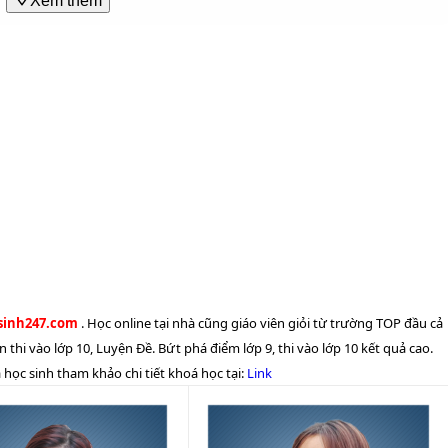
Xem thêm
51
5.5
30.65
7.66
35.3
8.82
98
5.33
33.5
8.38
33.15
8.29
82
5.27
33
8.25
32.1
8.03
35
5.78
33.8
8.45
35.2
8.8
63
5.54
32.95
8.24
32.95
8.24
69
5.56
33.45
8.36
33.5
8.38
ensinh247.com
. Học online tại nhà cũng giáo viên giỏi từ trường TOP đầu cả
79
5.6
33.2
8.3
33.7
8.43
n thi vào lớp 10, Luyện Đề. Bứt phá điểm lớp 9, thi vào lớp 10 kết quả cao.
học sinh tham khảo chi tiết khoá học tại:
Link
65
5.55
33.45
8.36
35.15
8.79