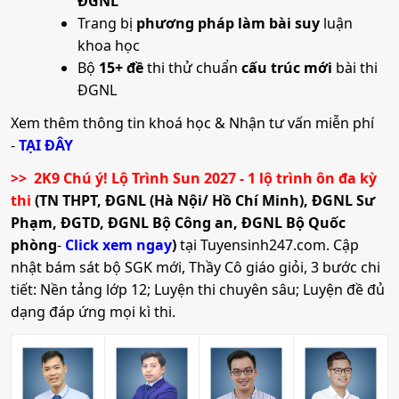
ĐGNL
Trang bị
phương pháp làm bài suy
luận
khoa học
Bộ
15+ đề
thi thử chuẩn
cấu trúc mới
bài thi
ĐGNL
Xem thêm thông tin khoá học & Nhận tư vấn miễn phí
-
TẠI ĐÂY
>> 2K9 Chú ý! Lộ Trình Sun 2027 - 1 lộ trình ôn đa kỳ
thi
(TN THPT, ĐGNL (Hà Nội/ Hồ Chí Minh), ĐGNL Sư
Phạm, ĐGTD, ĐGNL Bộ Công an, ĐGNL Bộ Quốc
phòng
-
Click xem ngay
)
tại Tuyensinh247.com.
Cập
nhật bám sát bộ SGK mới, Thầy Cô giáo giỏi, 3 bước chi
tiết: Nền tảng lớp 12; Luyện thi chuyên sâu; Luyện đề đủ
dạng đáp ứng mọi kì thi.