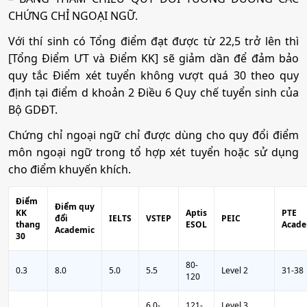
CHỨNG CHỈ NGOẠI NGỮ.
Với thí sinh có Tổng điểm đạt được từ 22,5 trở lên thì
[Tổng Điểm ƯT và Điểm KK] sẽ giảm dần để đảm bảo
quy tắc Điểm xét tuyển không vượt quá 30 theo quy
định tại điểm d khoản 2 Điều 6 Quy chế tuyển sinh của
Bộ GDĐT.
Chứng chỉ ngoại ngữ chỉ được dùng cho quy đổi điểm
môn ngoại ngữ trong tổ hợp xét tuyển hoặc sử dụng
cho điểm khuyến khích.
Điểm
Điểm quy
KK
Aptis
PTE
đổi
IELTS
VSTEP
PEIC
thang
ESOL
Acade
Academic
30
80-
0.3
8.0
5.0
5.5
Level 2
31-38
120
6.0-
121-
Level 3