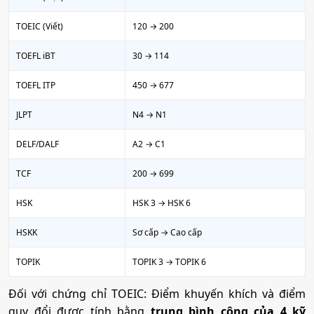
TOEIC (Viết)
120 → 200
TOEFL iBT
30 → 114
TOEFL ITP
450 → 677
JLPT
N4 → N1
DELF/DALF
A2 → C1
TCF
200 → 699
HSK
HSK 3 → HSK 6
HSKK
Sơ cấp → Cao cấp
TOPIK
TOPIK 3 → TOPIK 6
Đối với chứng chỉ TOEIC: Điểm khuyến khích và điểm
quy đổi được tính bằng
trung bình cộng của 4 kỹ