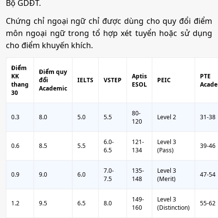
Bộ GDĐT.
Chứng chỉ ngoại ngữ chỉ được dùng cho quy đổi điểm
môn ngoại ngữ trong tổ hợp xét tuyển hoặc sử dụng
cho điểm khuyến khích.
Điểm
Điểm quy
KK
Aptis
PTE
đổi
IELTS
VSTEP
PEIC
thang
ESOL
Acade
Academic
30
80-
0.3
8.0
5.0
5.5
Level 2
31-38
120
6.0-
121-
Level 3
0.6
8.5
5.5
39-46
6.5
134
(Pass)
7.0-
135-
Level 3
0.9
9.0
6.0
47-54
7.5
148
(Merit)
149-
Level 3
1.2
9.5
6.5
8.0
55-62
160
(Distinction)