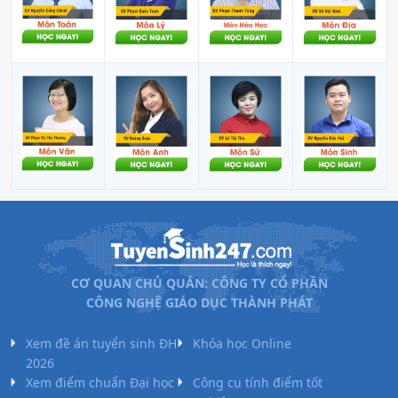
CƠ QUAN CHỦ QUẢN: CÔNG TY CỔ PHẦN
CÔNG NGHỆ GIÁO DỤC THÀNH PHÁT
Xem đề án tuyển sinh ĐH
Khóa học Online
2026
Xem điểm chuẩn Đại học
Công cụ tính điểm tốt