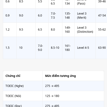
0.6
8.5
5.5
39-46
6.5
134
(Pass)
7.0-
135-
Level 3
0.9
9.0
6.0
47-54
7.5
148
(Merit)
149-
Level 3
1.2
9.5
6.5
8.0
55-62
160
(Distinction)
7.0-
161-
1.5
10
8.5-10
Level 4-5
63-90
9.0
180
Chứng chỉ
Mức điểm tương ứng
TOEIC (Nghe)
275 → 495
TOEIC (Nói)
125 → 180
TOEIC (Đọc)
275 → 495