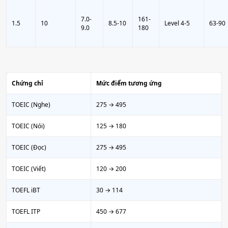
7.0-
161-
1.5
10
8.5-10
Level 4-5
63-90
9.0
180
Chứng chỉ
Mức điểm tương ứng
TOEIC (Nghe)
275 → 495
TOEIC (Nói)
125 → 180
TOEIC (Đọc)
275 → 495
TOEIC (Viết)
120 → 200
TOEFL iBT
30 → 114
TOEFL ITP
450 → 677