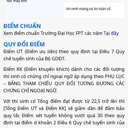
học máy tính
An ninh mạng và An toàn số
ĐIỂM CHUẨN
Xem điểm chuẩn Trường Đại Học FPT các năm
Tại đây
QUY ĐỔI ĐIỂM
Điểm ƯT (Điểm ưu tiên) theo quy định tại Điều 7 Quy
chế tuyển sinh của Bộ GDĐT.
Điểm KK (Điểm khuyến khích) dành cho các đối tượng
thí sinh có chứng chỉ ngoại ngữ áp dụng theo PHỤ LỤC
– BẢNG THAM CHIẾU QUY ĐỔI TƯƠNG ĐƯƠNG CÁC
CHỨNG CHỈ NGOẠI NGỮ.
Với thí sinh có Tổng điểm đạt được từ 22,5 trở lên thì
[Tổng Điểm ƯT và Điểm KK] sẽ giảm dần để đảm bảo
quy tắc Điểm xét tuyển không vượt quá 30 theo quy
định tại điểm d khoản 2 Điều 6 Quy chế tuyển sinh của