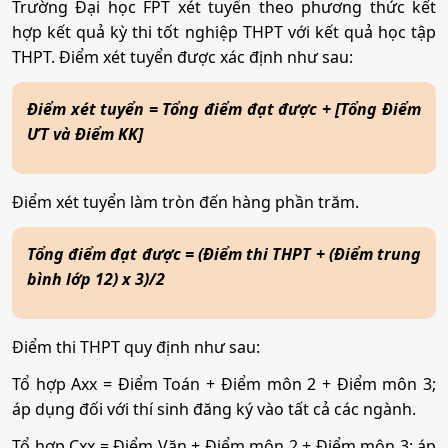
Trường Đại học FPT xét tuyển theo phương thức kết
hợp kết quả kỳ thi tốt nghiệp THPT với kết quả học tập
Mã ngành:
7320106
THPT. Điểm xét tuyển được xác định như sau:
Điểm xét tuyển = Tổng điểm đạt được + [Tổng Điểm
Quản trị kinh doanh
ƯT và Điểm KK]
Mã ngành:
7340101
Điểm xét tuyển làm tròn đến hàng phần trăm.
Luật
Tổng điểm đạt được = (Điểm thi THPT + (Điểm trung
bình lớp 12) x 3)/2
Mã ngành:
7380101
Điểm thi THPT quy định như sau:
Công nghệ thông tin
Tổ hợp Axx = Điểm Toán + Điểm môn 2 + Điểm môn 3;
áp dụng đối với thí sinh đăng ký vào tất cả các ngành.
Mã ngành:
7480201
Tổ hợp Cxx = Điểm Văn + Điểm môn 2 + Điểm môn 3; áp