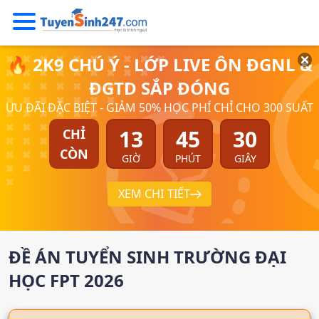
🔥 2K9 CHÚ Ý - LỚP LIVE ÔN ĐGNL &
ĐGTD SẮP ĐÓNG
ƯU ĐÃI ĐẶC BIỆT - GIẢM 50% HỌC PHÍ CHỈ CHO 300 SUẤT
13
45
28
CHỈ
CÒN
GIỜ
PHÚT
GIÂY
XEM CHI TIẾT
ĐỀ ÁN TUYỂN SINH
TRƯỜNG ĐẠI
HỌC FPT
2026