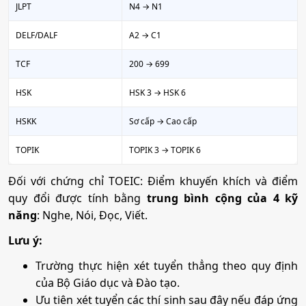
JLPT
N4 → N1
DELF/DALF
A2 → C1
TCF
200 → 699
HSK
HSK 3 → HSK 6
HSKK
Sơ cấp → Cao cấp
TOPIK
TOPIK 3 → TOPIK 6
Đối với chứng chỉ TOEIC: Điểm khuyến khích và điểm
quy đổi được tính bằng
trung bình cộng của 4 kỹ
năng
: Nghe, Nói, Đọc, Viết.
Lưu ý:
Trường thực hiện xét tuyển thẳng theo quy định
của Bộ Giáo dục và Đào tạo.
Ưu tiên xét tuyển các thí sinh sau đây nếu đáp ứng