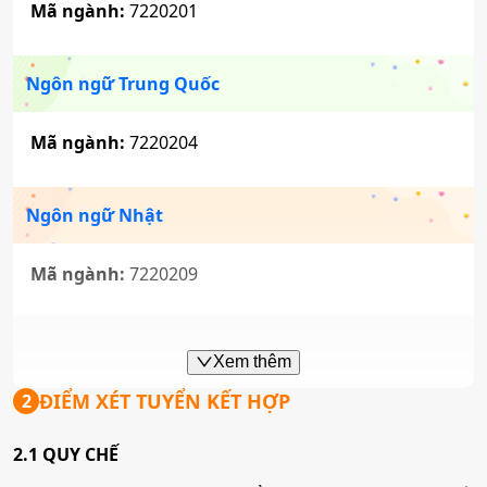
Mã ngành:
7220201
Ngôn ngữ Trung Quốc
Mã ngành:
7220204
Ngôn ngữ Nhật
Mã ngành:
7220209
Ngôn ngữ Hàn Quốc
Xem thêm
ĐIỂM XÉT TUYỂN KẾT HỢP
2
Mã ngành:
7220210
2.1 QUY CHẾ
Công nghệ truyền thông