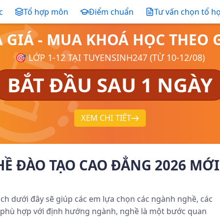
c
Tổ hợp môn
Điểm chuẩn
Tư vấn chọn tổ h
Ả GIÁ - MUA KHOÁ HỌC THE
🎯 LỚP 1-12 TẠI TUYENSINH247 (TỪ 10-12/08)
BẮT ĐẦU SAU 1 NGÀY
XEM CHI TIẾT
Ề ĐÀO TẠO CAO ĐẲNG 2026 MỚI
ch dưới đây sẽ giúp các em lựa chọn các ngành nghề, các
 phù hợp với định hướng ngành, nghề là một bước quan