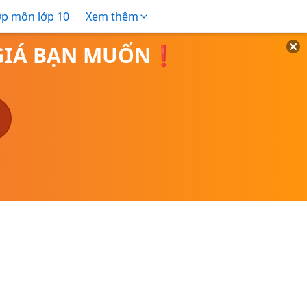
ợp môn lớp 10
Xem thêm
O GIÁ BẠN MUỐN❗