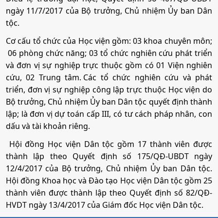
- Mức điểm ưu tiên áp dụng cho khu vực 1 (KV1) là 0,75
ngày 11/7/2017 của Bộ trưởng, Chủ nhiệm Ủy ban Dân
điểm; khu vực 2 nông thôn (KV2-NT) là 0,5 điểm; khu
tộc.
vực 2 (KV2) là 0,25 điểm; khu vực 3 (KV3) không được
tính điểm ưu tiên, thí sinh được hưởng chính sách ưu
Cơ cấu tổ chức của Học viện gồm:
03 khoa chuyên môn;
tiên khu vực trong năm tốt nghiệp THPT (hoặc trung
06 phòng chức năng; 03 tổ chức nghiên cứu phát triển
cấp) và một năm kế tiếp.
và đơn vị sự nghiệp trực thuộc gồm có 01 Viện nghiên
cứu, 02 Trung tâm.
Các tổ chức nghiên cứu và phát
- Mức điểm ưu tiên áp dụng cho nhóm đối tượng UT1
triển, đơn vị sự nghiệp công lập trực thuộc Học viện do
(gồm các đối tượng từ 01 đến 04) là 2,0 điểm và cho
Bộ trưởng, Chủ nhiệm Ủy ban Dân tộc quyết định thành
nhóm đối tượng UT2 (gồm các đối tượng 05 đến 07) là
lập; là đơn vị dự toán cấp III, có tư cách pháp nhân, con
1,0 điểm
dấu và tài khoản riêng.
- Các mức điểm ưu tiên được quy định nêu trên tương
Hội đồng Học viện Dân tộc gồm 17 thành viên được
ứng với tổng điểm 3 môn (trong tổ hợp môn xét tuyển)
thành lập theo Quyết định số 175/QĐ-UBDT ngày
theo thang điểm 10 đối với từng môn thi (không nhân
12/4/2017 của Bộ trưởng, Chủ nhiệm Ủy ban Dân tộc.
hệ số); trường hợp phương thức tuyển sinh sử dụng
Hội đồng Khoa học và Đào tạo Học viện Dân tộc gồm 25
thang điểm khác thì mức điểm ưu tiên được quy đổi
thành viên được thành lập theo Quyết định số 82/QĐ-
tương đương
HVDT ngày 13/4/2017 của Giám đốc Học viện Dân tộc.
- Điểm ưu tiên đối với thí sinh đạt tổng điểm từ 22,5 trở