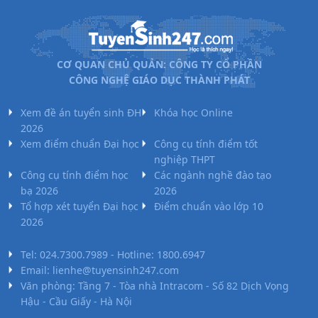
lên (khi quy đổi về điểm theo thang 10 và tổng điểm 3
môn tối đa là 30) được xác định theo công thức sau:
CƠ QUAN CHỦ QUẢN: CÔNG TY CỔ PHẦN
Điểm ưu tiên
= [(30 - Tổng điểm đạt được)/7,5] x Mức
CÔNG NGHỆ GIÁO DỤC THÀNH PHÁT
điểm ưu tiên quy định Thí sinh chỉ được hưởng chính
sách ưu tiên khu vực theo quy định trong năm tốt
Xem đề án tuyển sinh ĐH
Khóa học Online
nghiệp THPT (hoặc trung cấp) và một năm kế tiếp
2026
Xem điểm chuẩn Đại học
Công cụ tính điểm tốt
nghiệp THPT
4.2. Xét tuyển thẳng, ưu tiên xét tuyển Học viện xét
Công cụ tính điểm học
Các ngành nghề đào tạo
tuyển thẳng và ưu tiên xét xét cho các đối tượng theo
bạ 2026
2026
Điều 8 Quy chế tuyển sinh của Bộ GD&ĐT và theo quy
Tổ hợp xét tuyển Đại học
Điểm chuẩn vào lớp 10
2026
định của Học viện
5. Lệ phí xét tuyển
Tel: 024.7300.7989 - Hotline: 1800.6947
Email: lienhe@tuyensinh247.com
Lệ phí xét tuyển thực hiện theo quy định của Bộ GD&ĐT
Văn phòng: Tầng 7 - Tòa nhà Intracom - Số 82 Dịch Vọng
và Thông báo của Học viện
Hậu - Cầu Giấy - Hà Nội