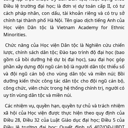
c) Hồ sơ xét tuyển Đăng ký trên hệ thống tuyển sinh
Điều lệ trường đại học; là đơn vị dự toán cấp II, có tư
của Bộ GD&ĐT.
cách pháp nhân, con dấu, tài khoản riêng và có trụ sở
d) Nguyên tắc xét tuyển Điểm xét tuyển lấy từ cao
chính tại thành phố Hà Nội. Tên giao dịch tiếng Anh của
xuống thấp đến hết chỉ tiêu, điểm xét tuyển lấy đến 1
Học viện Dân tộc là Vietnam Academy for Ethnic
chữ số thập phân (đã được làm tròn) để xét tuyển theo
Minorities.
thứ tự nguyện vọng từ cao xuống thấp (nguyện vọng 1
Chức năng của Học viện Dân tộc là Nghiên cứu chiến
là nguyện vọng cao nhất).
lược, chính sách dân tộc; Đào tạo trình độ đại học (bao
(3) Tiếp nhận học sinh hệ dự bị đại học thực hiện Theo
gồm cả bồi dưỡng hệ dự bị đại học), sau đại học góp
Thông tư số 44/2021/TTBGDĐT ngày 31/12/2021.
phần xây dựng đội ngũ cán bộ là người dân tộc thiểu số
và đội ngũ cán bộ cho vùng dân tộc và miền núi; Bồi
(4) Xét tuyển thẳng và ưu tiên xét tuyển: Theo quy định
dưỡng kiến thức công tác dân tộc cho đội ngũ cán bộ,
của Bộ GD&ĐT
công chức, viên chức trong hệ thống chính trị, người có
4. Chính sách ưu tiên
uy tín vùng dân tộc và miền núi.
4.1. Chính sách ưu tiên chung Học viện áp dụng chính
Các nhiệm vụ, quyền hạn, quyền tự chủ và trách nhiệm
sách ưu tiên chung theo quy chế tuyển sinh hiện hành
xã hội của Học viện được thực hiện theo quy định của
theo khu vực và theo đối tượng, cụ thể:
Điều 28, Điều 32 của Luật Giáo dục đại học; Điều 5 của
Điều lệ trường đại học; Quyết định số 407/QĐ-UBDT