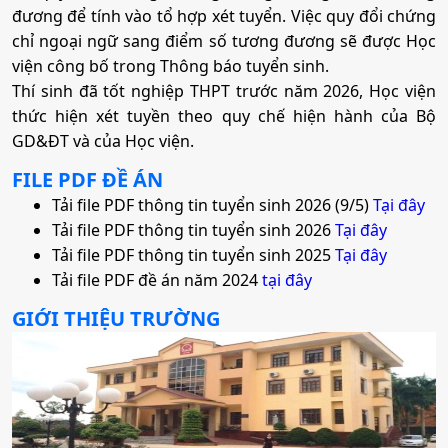
đương để tính vào tổ hợp xét tuyển. Việc quy đổi chứng
chỉ ngoại ngữ sang điểm số tương đương sẽ được Học
c) Hồ sơ xét tuyển
viện công bố trong Thông báo tuyển sinh.
Thí sinh đã tốt nghiệp THPT trước năm 2026, Học viện
- Phiếu đăng ký xét tuyển (thí sinh tải mẫu phiếu đăng
thức hiện xét tuyền theo quy chế hiện hành của Bộ
ký xét tuyển tại https://hvdt.edu.vn/dao-tao/dao-
GD&ĐT và của Học viện.
tao/van-ban-bieu-mau/phieu-dang-ky-xet-tuyen-dai-
hocchinh-quy-dien-xet-tuyen-hoc-ba-nam-2026 Bản sao
FILE PDF ĐỀ ÁN
Học bạ THPT, Bằng tốt nghiệp THPT hoặc Giấy chứng
Tải file PDF thông tin tuyển sinh 2026 (9/5)
Tại đây
nhận tốt nghiệp THPT (có công chứng), căn cước/căn
Tải file PDF thông tin tuyển sinh 2026
Tại đây
cước công dân.
Tải file PDF thông tin tuyển sinh 2025
Tại đây
Tải file PDF đề án năm 2024
tại đây
d) Nguyên tắc xét tuyển Điểm xét tuyển lấy từ cao
xuống thấp đến hết chỉ tiêu, điểm xét tuyển lấy đến 01
GIỚI THIỆU TRƯỜNG
chữ số thập phân (đã được làm tròn) để xét tuyển theo
thứ tự nguyện vọng từ cao xuống thấp (nguyện vọng 1
là nguyện vọng cao nhất)
(2) Xét kết quả thi tốt nghiệp THPT