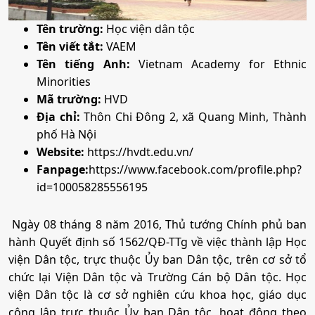
a) Điều kiện tham gia xét tuyển
Tên trường:
Học viện dân tộc
- Dự kỳ thi tốt nghiệp THPT; không có bài thi/môn thi
Tên viết tắt:
VAEM
nào trong tổ hợp xét tuyển có kết quả từ 1,0 (một) điểm
Tên tiếng Anh:
Vietnam Academy for Ethnic
trở xuống, đạt ngưỡng đảm bảo chất lượng đầu vào
Minorities
theo quy định - Có đủ sức khỏe để học tập theo quy
Mã trường:
HVD
định hiện hành.
Địa chỉ:
Thôn Chi Đông 2, xã Quang Minh, Thành
- Có đủ thông tin cá nhân, hồ sơ dự tuyển theo quy
phố Hà Nội
định.
Website:
https://hvdt.edu.vn/
Fanpage:
https://www.facebook.com/profile.php?
- Có hạnh kiểm 03 năm học THPT đạt loại khá trở lên.
id=100058285556195
b) Điểm xét tuyển
Ngày 08 tháng 8 năm 2016, Thủ tướng Chính phủ ban
Điểm xét tuyển
= [Tổng điểm 3 bài thi/môn thi THPT (3
hành Quyết định số 1562/QĐ-TTg về việc thành lập Học
bài thi/môn thi theo tổ hợp đăng ký xét tuyển)] + Điểm
viện Dân tộc, trực thuộc Ủy ban Dân tộc, trên cơ sở tổ
ưu tiên (nếu có).
chức lại Viện Dân tộc và Trường Cán bộ Dân tộc. Học
viện Dân tộc là cơ sở nghiên cứu khoa học, giáo dục
công lập trực thuộc Ủy ban Dân tộc, hoạt động theo