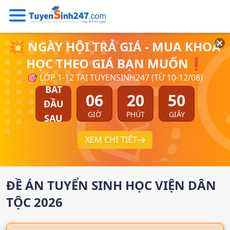
💥 NGÀY HỘI TRẢ GIÁ - MUA KHOÁ
HỌC THEO GIÁ BẠN MUỐN❗
🎯 LỚP 1-12 TẠI TUYENSINH247 (TỪ 10-12/08)
BẮT
06
20
49
ĐẦU
GIỜ
PHÚT
GIÂY
SAU
XEM CHI TIẾT
ĐỀ ÁN TUYỂN SINH
HỌC VIỆN DÂN
TỘC
2026