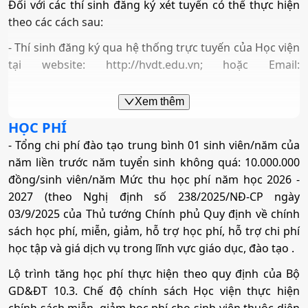
Đối với các thí sinh đăng ký xét tuyển có thể thực hiện
theo các cách sau:
- Thí sinh đăng ký qua hệ thống trực tuyến của Học viện
tại website: http://hvdt.edu.vn; hoặc Email:
phongdaotao@hvdt.edu.vn
Xem thêm
- Thí sinh nộp hồ sơ đăng ký xét tuyển trực tiếp hoặc
gửi hồ sơ qua đường bưu điện theo địa chỉ tại Phòng
HỌC PHÍ
Đào tạo và Công tác sinh viên, Học viện Dân tộc (Khu đô
- Tổng chi phí đào tạo trung bình 01 sinh viên/năm của
thị Dream Town, Đường 70, Phường Xuân Phương,
năm liền trước năm tuyển sinh không quá: 10.000.000
Thành phố Hà Nội)
đồng/sinh viên/năm Mức thu học phí năm học 2026 -
2027 (theo Nghị định số 238/2025/NĐ-CP ngày
3. Các điều kiện xét tuyển
03/9/2025 của Thủ tướng Chính phủ Quy định về chính
Các điều kiện sau đây được đăng ký xét tuyển (ĐKXT)
sách học phí, miễn, giảm, hỗ trợ học phí, hỗ trợ chi phí
vào Học viện:
học tập và giá dịch vụ trong lĩnh vực giáo dục, đào tạo .
(1) Xét kết quả học tập cấp THPT (học bạ) a) Điều kiện
Lộ trình tăng học phí thực hiện theo quy định của Bộ
tham gia xét tuyển:
GD&ĐT 10.3. Chế độ chính sách Học viện thực hiện