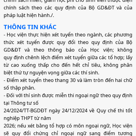
chính sách miễn, giảm học phí cho sinh viên thuộc diện
- Tính đến thời điểm xét tuyển đã tốt nghiệp THPT theo
chính sách theo các quy định của Bộ GD&ĐT và của
quy định hiện hành của Bộ Giáo dục và Đào tạo.
pháp luật hiện hành./.
- Có đủ sức khỏe để học tập theo quy định hiện hành.
THÔNG TIN KHÁC
- Có đủ thông tin cá nhân, hồ sơ dự tuyển theo quy
- Học viện thực hiện xét tuyển theo ngành, các phương
định.
thức xét tuyển được quy đổi theo quy định của Bộ
GD&ĐT và theo thông báo của Học viện; không
b) Điểm xét tuyển
quy định chênh lệch điểm xét tuyển giữa các tổ hợp; lấy
- Điểm xét tuyển được tính bằng điểm của 3 môn của tổ
từ cao xuống thấp cho đến hết chỉ tiêu, không phân
hợp đăng ký xét tuyển bằng kết quả kỳ THPT, gồm: Lớp
biệt thứ tự nguyện vọng giữa các thí sinh.
10, Lớp 11, Lớp 12 có điểm trung bình 03 môn (theo tổ
- Điểm xét tuyển theo thang 30 và làm tròn đến hai chữ
hợp đăng ký xét tuyển) đạt từ 15,0 trở lên.
số thập phân.
- Đối với thí sinh được miễn thi ngoại ngữ theo quy định
- Công thức tính điểm theo hình thức sau:
tại Thông tư số
24/2024/TT-BGDĐT ngày 24/12/2024 về Quy chế thi tốt
Điểm xét tuyển
= Điểm môn 1 (Trung bình môn năm
nghiệp THPT từ năm
học lớp 10) + Điểm môn 2 (Trung bình môn năm học lớp
2026; nếu xét bằng tổ hợp có môn ngoại ngữ, Học viện
11) + Điểm môn 3 (Trung bình môn năm học lớp 12) +
sẽ quy đổi chứng chỉ ngoại ngữ sang điểm tương
điểm ưu tiên (nếu có).