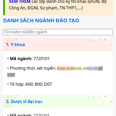
XEM THÊM
các lớp dành cho kỳ thi khác (ĐGNL Bộ
Công An, ĐGNL Sư phạm, TN THPT,....)
DANH SÁCH NGÀNH ĐÀO TẠO
1. Y khoa
•
Mã ngành:
7720101
• Phương thức xét tuyển:
ĐGNL HCM
ĐGNL HN
Ưu Tiên
ĐT
THPT
• Tổ hợp:
A00; B00; D07
2. Dược sĩ đại học
•
Mã ngành:
7720201