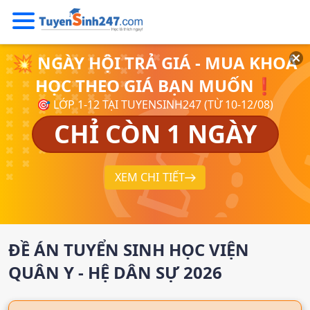
💥 NGÀY HỘI TRẢ GIÁ - MUA KHOÁ
HỌC THEO GIÁ BẠN MUỐN❗
🎯 LỚP 1-12 TẠI TUYENSINH247 (TỪ 10-12/08)
CHỈ CÒN 1 NGÀY
XEM CHI TIẾT
ĐỀ ÁN TUYỂN SINH
HỌC VIỆN
QUÂN Y - HỆ DÂN SỰ
2026