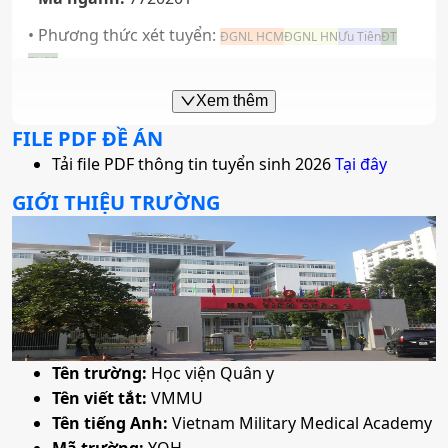
• Phương thức xét tuyển:
ĐGNL HCM
ĐGNL HN
Ưu Tiên
ĐT
THPT
• Tổ hợp:
A00; D07
Xem thêm
FILE PDF ĐỀ ÁN
Tải file PDF thông tin tuyển sinh 2026
Tại đây
GIỚI THIỆU TRƯỜNG
Tên trường:
Học viện Quân y
Tên viết tắt:
VMMU
Tên tiếng Anh:
Vietnam Military Medical Academy