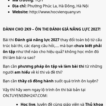
Mã trường:
YQH
Địa chỉ:
Phường Phúc La, Hà Đông, Hà Nội
Website:
http://www.hocvienquany.vn
DÀNH CHO 2K9 – ÔN THI ĐÁNH GIÁ NĂNG LỰC 2027!
Bài thi
Đánh giá năng lực 2027
thay đổi toàn bộ từ cấu
trúc bài thi, các dạng câu hỏi,.... mà bạn
chưa biết phải
ôn tập
như thế nào cho hiệu quả? không học môn đó
thì làm bài ra sao?
Bạn cần
phương pháp ôn tập và làm bài thi
từ những
người
am hiểu
về kì thi và đề thi?
Bạn cần
thầy cô đồng hành
suốt quá trình ôn luyện?
Vậy thì hãy xem ngay lộ trình ôn thi bài bản tại
ON.TUYENSINH247.COM:
Học live
, luyện đề cùng giáo viên và
Thủ khoa