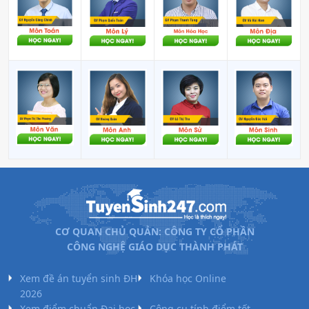
CƠ QUAN CHỦ QUẢN: CÔNG TY CỔ PHẦN
CÔNG NGHỆ GIÁO DỤC THÀNH PHÁT
Xem đề án tuyển sinh ĐH
Khóa học Online
2026
Xem điểm chuẩn Đại học
Công cụ tính điểm tốt