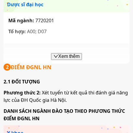
Dược sĩ đại học
Mã ngành:
7720201
Tổ hợp:
A00; D07
Xem thêm
ĐIỂM ĐGNL HN
2
2.1 ĐỐI TƯỢNG
Phương thức 2:
Xét tuyển từ kết quả thi đánh giá năng
lực của ĐH Quốc gia Hà Nội.
DANH SÁCH NGÀNH ĐÀO TẠO THEO PHƯƠNG THỨC
ĐIỂM ĐGNL HN
Y khoa