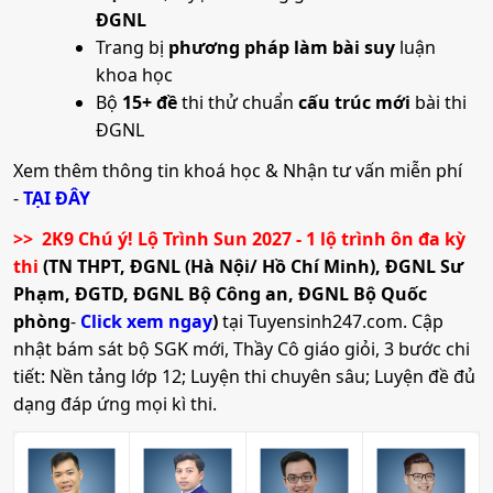
ĐGNL
Trang bị
phương pháp làm bài suy
luận
khoa học
Bộ
15+ đề
thi thử chuẩn
cấu trúc mới
bài thi
ĐGNL
Xem thêm thông tin khoá học & Nhận tư vấn miễn phí
-
TẠI ĐÂY
>> 2K9 Chú ý! Lộ Trình Sun 2027 - 1 lộ trình ôn đa kỳ
thi
(TN THPT, ĐGNL (Hà Nội/ Hồ Chí Minh), ĐGNL Sư
Phạm, ĐGTD, ĐGNL Bộ Công an, ĐGNL Bộ Quốc
phòng
-
Click xem ngay
)
tại Tuyensinh247.com.
Cập
nhật bám sát bộ SGK mới, Thầy Cô giáo giỏi, 3 bước chi
tiết: Nền tảng lớp 12; Luyện thi chuyên sâu; Luyện đề đủ
dạng đáp ứng mọi kì thi.