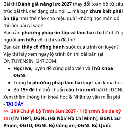
Bài thi
Đánh giá năng lực 2027
thay đổi toàn bộ từ cấu
trúc bài thi, các dạng câu hỏi,.... mà bạn
chưa biết phải
ôn tập
như thế nào cho hiệu quả? không học môn đó
thì làm bài ra sao?
Bạn cần
phương pháp ôn tập và làm bài thi
từ những
người
am hiểu
về kì thi và đề thi?
Bạn cần
thầy cô đồng hành
suốt quá trình ôn luyện?
Vậy thì hãy xem ngay lộ trình ôn thi bài bản tại
ON.TUYENSINH247.COM:
Học live
, luyện đề cùng giáo viên và
Thủ khoa
ĐGNL
Trang bị
phương pháp làm bài suy
luận khoa học
Bộ
15+ đề
thi thử chuẩn
cấu trúc mới
bài thi ĐGNL
Xem thêm thông tin khoá học & Nhận tư vấn miễn phí
-
TẠI ĐÂY
>> 2K9 Chú ý! Lộ Trình Sun 2027 - 1 lộ trình ôn đa kỳ
thi
(TN THPT, ĐGNL (Hà Nội/ Hồ Chí Minh), ĐGNL Sư
Phạm, ĐGTD, ĐGNL Bộ Công an, ĐGNL Bộ Quốc