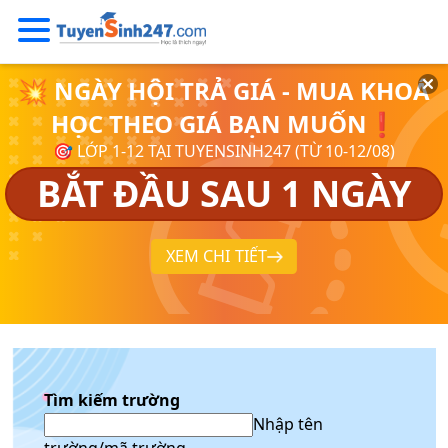
💥 NGÀY HỘI TRẢ GIÁ - MUA KHOÁ
HỌC THEO GIÁ BẠN MUỐN❗
🎯 LỚP 1-12 TẠI TUYENSINH247 (TỪ 10-12/08)
BẮT ĐẦU SAU 1 NGÀY
XEM CHI TIẾT
Tìm kiếm trường
Nhập tên