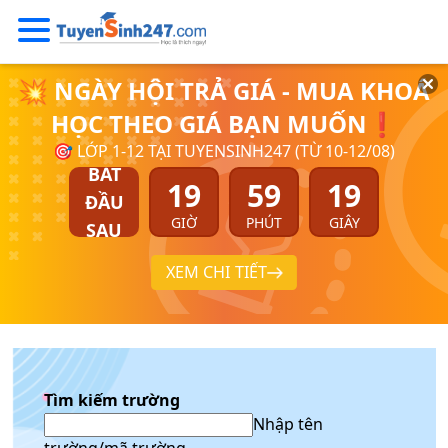
💥 NGÀY HỘI TRẢ GIÁ - MUA KHOÁ
HỌC THEO GIÁ BẠN MUỐN❗
🎯 LỚP 1-12 TẠI TUYENSINH247 (TỪ 10-12/08)
BẮT
19
59
19
ĐẦU
GIỜ
PHÚT
GIÂY
SAU
XEM CHI TIẾT
Tìm kiếm trường
Nhập tên