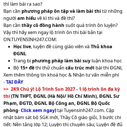
thì làm bài ra sao?
Bạn cần
phương pháp ôn tập và làm bài thi
từ những
người
am hiểu
về kì thi và đề thi?
Bạn cần
thầy cô đồng hành
suốt quá trình ôn luyện?
Vậy thì hãy xem ngay lộ trình ôn thi bài bản tại
ON.TUYENSINH247.COM:
Học live
, luyện đề cùng giáo viên và
Thủ khoa
ĐGNL
Trang bị
phương pháp làm bài suy
luận khoa học
Bộ
15+ đề
thi thử chuẩn
cấu trúc mới
bài thi ĐGNL
Xem thêm thông tin khoá học & Nhận tư vấn miễn phí
-
TẠI ĐÂY
>> 2K9 Chú ý! Lộ Trình Sun 2027 - 1 lộ trình ôn đa kỳ
thi
(TN THPT, ĐGNL (Hà Nội/ Hồ Chí Minh), ĐGNL Sư
Phạm, ĐGTD, ĐGNL Bộ Công an, ĐGNL Bộ Quốc
phòng
-
Click xem ngay
)
tại Tuyensinh247.com.
Cập
nhật bám sát bộ SGK mới, Thầy Cô giáo giỏi, 3 bước chi
tiết: Nền tảng lớp 12; Luyện thi chuyên sâu; Luyện đề đủ