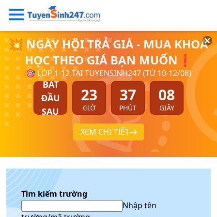
💥 NGÀY HỘI TRẢ GIÁ - MUA KHOÁ
HỌC THEO GIÁ BẠN MUỐN❗
🎯 LỚP 1-12 TẠI TUYENSINH247 (TỪ 10-12/08)
BẮT
23
37
08
ĐẦU
GIỜ
PHÚT
GIÂY
SAU
XEM CHI TIẾT
Tìm kiếm trường
Nhập tên