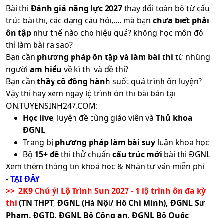
Bài thi
Đánh giá năng lực 2027
thay đổi toàn bộ từ cấu
trúc bài thi, các dạng câu hỏi,.... mà bạn
chưa biết phải
ôn tập
như thế nào cho hiệu quả? không học môn đó
thì làm bài ra sao?
Bạn cần
phương pháp ôn tập và làm bài thi
từ những
người
am hiểu
về kì thi và đề thi?
Bạn cần
thầy cô đồng hành
suốt quá trình ôn luyện?
Vậy thì hãy xem ngay lộ trình ôn thi bài bản tại
ON.TUYENSINH247.COM:
Học live
, luyện đề cùng giáo viên và
Thủ khoa
ĐGNL
Trang bị
phương pháp làm bài suy
luận khoa học
Bộ
15+ đề
thi thử chuẩn
cấu trúc mới
bài thi ĐGNL
Xem thêm thông tin khoá học & Nhận tư vấn miễn phí
-
TẠI ĐÂY
>> 2K9 Chú ý! Lộ Trình Sun 2027 - 1 lộ trình ôn đa kỳ
thi
(TN THPT, ĐGNL (Hà Nội/ Hồ Chí Minh), ĐGNL Sư
Phạm, ĐGTD, ĐGNL Bộ Công an, ĐGNL Bộ Quốc