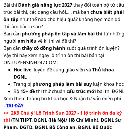
Bài thi
Đánh giá năng lực 2027
thay đổi toàn bộ từ cấu
trúc bài thi, các dạng câu hỏi,.... mà bạn
chưa biết phải
ôn tập
như thế nào cho hiệu quả? không học môn đó
thì làm bài ra sao?
Bạn cần
phương pháp ôn tập và làm bài thi
từ những
người
am hiểu
về kì thi và đề thi?
Bạn cần
thầy cô đồng hành
suốt quá trình ôn luyện?
Vậy thì hãy xem ngay lộ trình ôn thi bài bản tại
ON.TUYENSINH247.COM:
Học live
, luyện đề cùng giáo viên và
Thủ khoa
ĐGNL
Trang bị
phương pháp làm bài suy
luận khoa học
Bộ
15+ đề
thi thử chuẩn
cấu trúc mới
bài thi ĐGNL
Xem thêm thông tin khoá học & Nhận tư vấn miễn phí
-
TẠI ĐÂY
>> 2K9 Chú ý! Lộ Trình Sun 2027 - 1 lộ trình ôn đa kỳ
thi
(TN THPT, ĐGNL (Hà Nội/ Hồ Chí Minh), ĐGNL Sư
Phạm, ĐGTD, ĐGNL Bộ Công an, ĐGNL Bộ Quốc