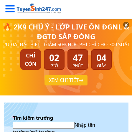
🔥 2K9 CHÚ Ý - LỚP LIVE ÔN ĐGNL &
ĐGTD SẮP ĐÓNG
ƯU ĐÃI ĐẶC BIỆT - GIẢM 50% HỌC PHÍ CHỈ CHO 300 SUẤT
02
47
04
CHỈ
CÒN
GIỜ
PHÚT
GIÂY
XEM CHI TIẾT
Tìm kiếm trường
Nhập tên