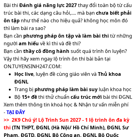
Bài thi
Đánh giá năng lực 2027
thay đổi toàn bộ từ cấu
trúc bài thi, các dạng câu hỏi,.... mà bạn
chưa biết phải
ôn tập
như thế nào cho hiệu quả? không học môn đó
thì làm bài ra sao?
Bạn cần
phương pháp ôn tập và làm bài thi
từ những
người
am hiểu
về kì thi và đề thi?
Bạn cần
thầy cô đồng hành
suốt quá trình ôn luyện?
Vậy thì hãy xem ngay lộ trình ôn thi bài bản tại
ON.TUYENSINH247.COM:
Học live
, luyện đề cùng giáo viên và
Thủ khoa
ĐGNL
Trang bị
phương pháp làm bài suy
luận khoa học
Bộ
15+ đề
thi thử chuẩn
cấu trúc mới
bài thi ĐGNL
Xem thêm thông tin khoá học & Nhận tư vấn miễn phí
-
TẠI ĐÂY
>> 2K9 Chú ý! Lộ Trình Sun 2027 - 1 lộ trình ôn đa kỳ
thi
(TN THPT, ĐGNL (Hà Nội/ Hồ Chí Minh), ĐGNL Sư
Phạm, ĐGTD, ĐGNL Bộ Công an, ĐGNL Bộ Quốc