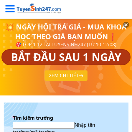
💥 NGÀY HỘI TRẢ GIÁ - MUA KHOÁ
HỌC THEO GIÁ BẠN MUỐN❗
🎯 LỚP 1-12 TẠI TUYENSINH247 (TỪ 10-12/08)
BẮT ĐẦU SAU 1 NGÀY
XEM CHI TIẾT
Tìm kiếm trường
Nhập tên