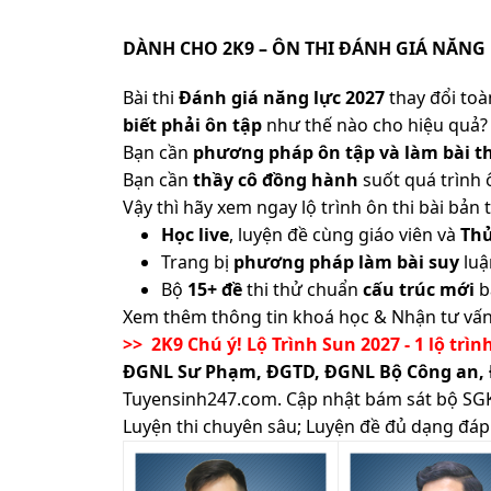
DÀNH CHO 2K9 – ÔN THI ĐÁNH GIÁ NĂNG 
Bài thi
Đánh giá năng lực 2027
thay đổi toàn
biết phải ôn tập
như thế nào cho hiệu quả? 
Bạn cần
phương pháp ôn tập và làm bài th
Bạn cần
thầy cô đồng hành
suốt quá trình 
Vậy thì hãy xem ngay lộ trình ôn thi bài b
Học live
, luyện đề cùng giáo viên và
Th
Trang bị
phương pháp làm bài suy
luậ
Bộ
15+ đề
thi thử chuẩn
cấu trúc mới
b
Xem thêm thông tin khoá học & Nhận tư vấn
>> 2K9 Chú ý! Lộ Trình Sun 2027 - 1 lộ trìn
ĐGNL Sư Phạm, ĐGTD, ĐGNL Bộ Công an,
Tuyensinh247.com.
Cập nhật bám sát bộ SGK m
Luyện thi chuyên sâu; Luyện đề đủ dạng đáp 