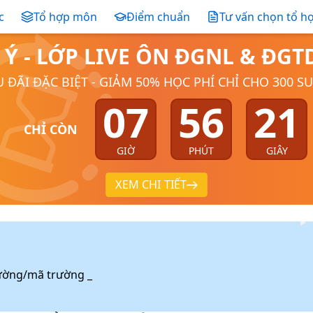
c
Tổ hợp môn
Điểm chuẩn
Tư vấn chọn tổ h
 Ý - LỚP LIVE ÔN ĐGNL & ĐG
 ĐÃI ĐẶC BIỆT - GIẢM 50% HỌC PHÍ CHỈ CHO 300 S
07
56
20
CHỈ CÒN
GIỜ
PHÚT
GIÂY
XEM CHI TIẾT
ường/mã trường _