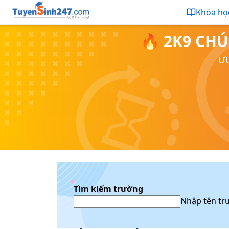
Khóa họ
🔥 2K9 CHÚ
ƯU
Tìm kiếm trường
Nhập tên tr