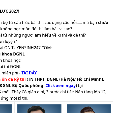
LỰC 2027!
 bộ từ cấu trúc bài thi, các dạng câu hỏi,.... mà bạn
chưa
không học môn đó thì làm bài ra sao?
i
từ những người
am hiểu
về kì thi và đề thi?
ôn luyện?
ản tại ON.TUYENSINH247.COM:
ủ khoa ĐGNL
n khoa học
ài thi ĐGNL
 miễn phí -
TẠI ĐÂY
h ôn đa kỳ thi
(TN THPT, ĐGNL (Hà Nội/ Hồ Chí Minh),
 ĐGNL Bộ Quốc phòng
-
Click xem ngay
)
tại
ới, Thầy Cô giáo giỏi, 3 bước chi tiết: Nền tảng lớp 12;
ứng mọi kì thi.