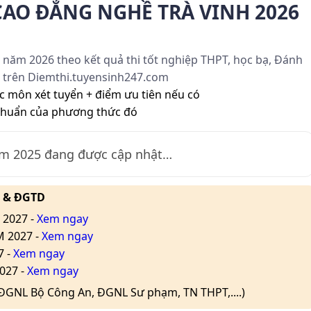
AO ĐẲNG NGHỀ TRÀ VINH 2026
năm 2026 theo kết quả thi tốt nghiệp THPT, học bạ, Đánh
ất trên Diemthi.tuyensinh247.com
c môn xét tuyển + điểm ưu tiên nếu có
chuẩn của phương thức đó
ăm
2025
đang được cập nhật…
L & ĐGTD
 2027 -
Xem ngay
M 2027 -
Xem ngay
7 -
Xem ngay
027 -
Xem ngay
(ĐGNL Bộ Công An, ĐGNL Sư phạm, TN THPT,....)