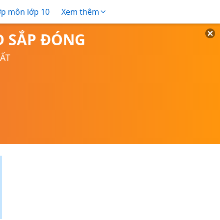
ợp môn lớp 10
Xem thêm
TD SẮP ĐÓNG
UẤT