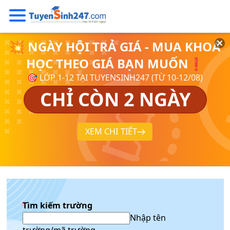
💥 NGÀY HỘI TRẢ GIÁ - MUA KHOÁ
HỌC THEO GIÁ BẠN MUỐN❗
🎯 LỚP 1-12 TẠI TUYENSINH247 (TỪ 10-12/08)
CHỈ CÒN 2 NGÀY
XEM CHI TIẾT
Tìm kiếm trường
Nhập tên