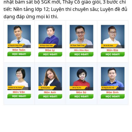
nhật bám sát bộ SGK mới, Thầy Cô giáo giỏi, 3 bước chi
tiết: Nền tảng lớp 12; Luyện thi chuyên sâu; Luyện đề đủ
dạng đáp ứng mọi kì thi.