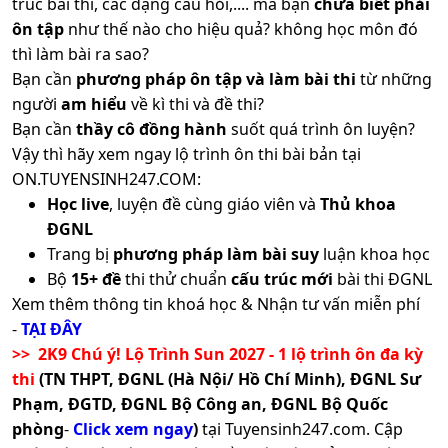
trúc bài thi, các dạng câu hỏi,.... mà bạn
chưa biết phải
ôn tập
như thế nào cho hiệu quả? không học môn đó
thì làm bài ra sao?
Bạn cần
phương pháp ôn tập và làm bài thi
từ những
người
am hiểu
về kì thi và đề thi?
Bạn cần
thầy cô đồng hành
suốt quá trình ôn luyện?
Vậy thì hãy xem ngay lộ trình ôn thi bài bản tại
ON.TUYENSINH247.COM:
Học live
, luyện đề cùng giáo viên và
Thủ khoa
ĐGNL
Trang bị
phương pháp làm bài suy
luận khoa học
Bộ
15+ đề
thi thử chuẩn
cấu trúc mới
bài thi ĐGNL
Xem thêm thông tin khoá học & Nhận tư vấn miễn phí
-
TẠI ĐÂY
>> 2K9 Chú ý! Lộ Trình Sun 2027 - 1 lộ trình ôn đa kỳ
thi
(TN THPT, ĐGNL (Hà Nội/ Hồ Chí Minh), ĐGNL Sư
Phạm, ĐGTD, ĐGNL Bộ Công an, ĐGNL Bộ Quốc
phòng
-
Click xem ngay
)
tại Tuyensinh247.com.
Cập