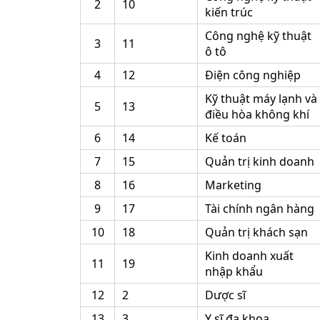
2
10
kiến trúc
Công nghệ kỹ thuật
3
11
ô tô
4
12
Điện công nghiệp
Kỹ thuật máy lạnh và
5
13
điều hòa không khí
6
14
Kế toán
7
15
Quản trị kinh doanh
8
16
Marketing
9
17
Tài chính ngân hàng
10
18
Quản trị khách sạn
Kinh doanh xuất
11
19
nhập khẩu
12
2
Dược sĩ
13
3
Y sĩ đa khoa