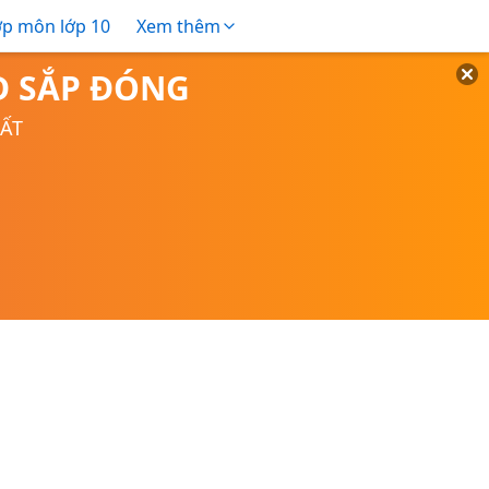
ợp môn lớp 10
Xem thêm
TD SẮP ĐÓNG
UẤT