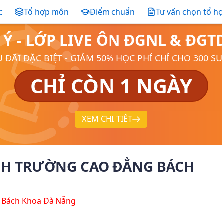
c
Tổ hợp môn
Điểm chuẩn
Tư vấn chọn tổ h
 Ý - LỚP LIVE ÔN ĐGNL & ĐG
 ĐÃI ĐẶC BIỆT - GIẢM 50% HỌC PHÍ CHỈ CHO 300 S
CHỈ CÒN 1 NGÀY
XEM CHI TIẾT
NH TRƯỜNG CAO ĐẲNG BÁCH
 Bách Khoa Đà Nẵng