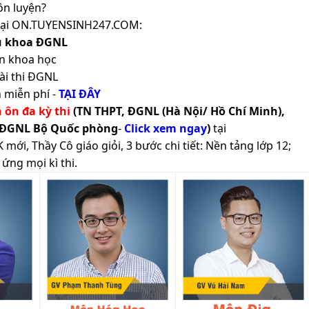
ôn luyện?
ản tại ON.TUYENSINH247.COM:
ủ khoa ĐGNL
n khoa học
ài thi ĐGNL
 miễn phí -
TẠI ĐÂY
h ôn đa kỳ thi
(TN THPT, ĐGNL (Hà Nội/ Hồ Chí Minh),
 ĐGNL Bộ Quốc phòng
-
Click xem ngay
)
tại
ới, Thầy Cô giáo giỏi, 3 bước chi tiết: Nền tảng lớp 12;
ứng mọi kì thi.