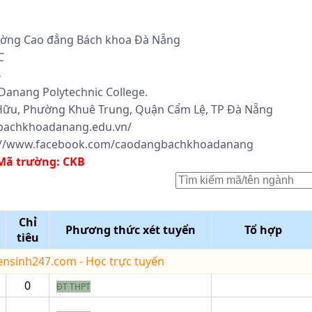
ờng Cao đẳng Bách khoa Đà Nẵng
C
B
Danang Polytechnic College.
Hữu, Phường Khuê Trung, Quận Cẩm Lệ, TP Đà Nẵng
/bachkhoadanang.edu.vn/
://www.facebook.com/caodangbachkhoadanang
Mã trường:
CKB
Chỉ
Phương thức xét tuyển
Tổ hợp
tiêu
yensinh247.com - Học trực tuyến
0
ĐT THPT