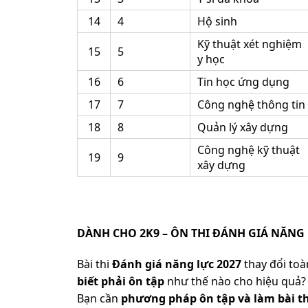
14
4
Hộ sinh
Kỹ thuật xét nghiệm
15
5
y học
16
6
Tin học ứng dụng
17
7
Công nghệ thông tin
18
8
Quản lý xây dựng
Công nghệ kỹ thuật
19
9
xây dựng
DÀNH CHO 2K9 – ÔN THI ĐÁNH GIÁ NĂNG 
Bài thi
Đánh giá năng lực 2027
thay đổi toàn
biết phải ôn tập
như thế nào cho hiệu quả? 
Bạn cần
phương pháp ôn tập và làm bài th