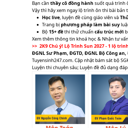
Bạn cần
thầy cô đồng hành
suốt quá trình 
Vậy thì hãy xem ngay lộ trình ôn thi bài b
Học live
, luyện đề cùng giáo viên và
Th
Trang bị
phương pháp làm bài suy
luậ
Bộ
15+ đề
thi thử chuẩn
cấu trúc mới
b
Xem thêm thông tin khoá học & Nhận tư vấn
>> 2K9 Chú ý! Lộ Trình Sun 2027 - 1 lộ trìn
ĐGNL Sư Phạm, ĐGTD, ĐGNL Bộ Công an,
Tuyensinh247.com.
Cập nhật bám sát bộ SGK m
Luyện thi chuyên sâu; Luyện đề đủ dạng đáp 