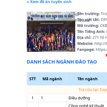
» Xem đề án tuyển sinh
Tên trường:
Trư
Tên viết tắt:
DP
Preview
Mã trường:
CK
Tên Tiếng Anh:
Địa chỉ:
271 Tố 
Website:
http:/
Fanpage:
https
DANH SÁCH NGÀNH ĐÀO TẠO
STT
Mã ngành
Tên ngành
Tra cứu tại: Tu
1
1
Điều dưỡng
Công nghệ kỹ thuật