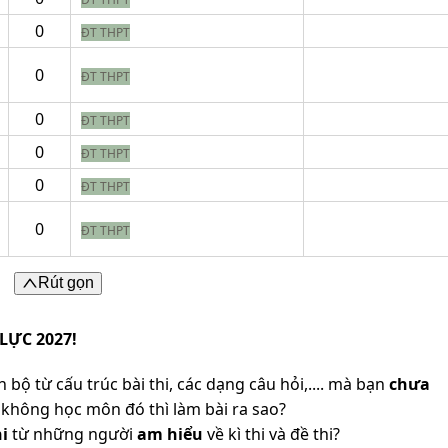
0
ĐT THPT
0
ĐT THPT
0
ĐT THPT
0
ĐT THPT
0
ĐT THPT
0
ĐT THPT
Rút gọn
LỰC 2027!
 bộ từ cấu trúc bài thi, các dạng câu hỏi,.... mà bạn
chưa
không học môn đó thì làm bài ra sao?
i
từ những người
am hiểu
về kì thi và đề thi?