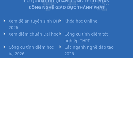
CƠ QUAN CHỦ QUẢN: CÔNG TY CỔ PHẦN
CÔNG NGHỆ GIÁO DỤC THÀNH PHÁT
Xem đề án tuyển sinh ĐH
Khóa học Online
2026
Xem điểm chuẩn Đại học
Công cụ tính điểm tốt
nghiệp THPT
Công cụ tính điểm học
Các ngành nghề đào tạo
bạ 2026
2026
Tổ hợp xét tuyển Đại học
Điểm chuẩn vào lớp 10
2026
Tel: 024.7300.7989 - Hotline: 1800.6947
Email: lienhe@tuyensinh247.com
Văn phòng: Tầng 7 - Tòa nhà Intracom - Số 82 Dịch Vọng
Hậu - Cầu Giấy - Hà Nội
Giấy phép cung cấp dịch vụ mạng xã hội trực tuyến số 337/GP-BTTTT do Bộ
Thông tin và Truyền thông cấp ngày 10/07/2017.
Giấy phép kinh doanh giáo dục: MST-0106478082 do Sở Kế hoạch và Đầu tư
cấp ngày 24/10/2011.