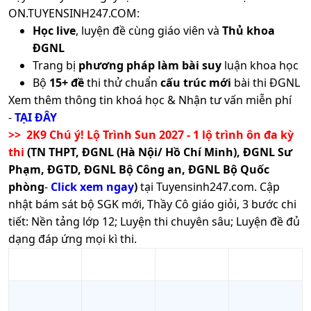
ON.TUYENSINH247.COM:
Học live
, luyện đề cùng giáo viên và
Thủ khoa
ĐGNL
Trang bị
phương pháp làm bài suy
luận khoa học
Bộ
15+ đề
thi thử chuẩn
cấu trúc mới
bài thi ĐGNL
Xem thêm thông tin khoá học & Nhận tư vấn miễn phí
-
TẠI ĐÂY
>> 2K9 Chú ý! Lộ Trình Sun 2027 - 1 lộ trình ôn đa kỳ
thi
(TN THPT, ĐGNL (Hà Nội/ Hồ Chí Minh), ĐGNL Sư
Phạm, ĐGTD, ĐGNL Bộ Công an, ĐGNL Bộ Quốc
phòng
-
Click xem ngay
)
tại Tuyensinh247.com.
Cập
nhật bám sát bộ SGK mới, Thầy Cô giáo giỏi, 3 bước chi
tiết: Nền tảng lớp 12; Luyện thi chuyên sâu; Luyện đề đủ
dạng đáp ứng mọi kì thi.