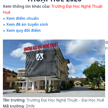
Xem thông tin khác của:
Trường Đại Học Nghệ Thuật
Huế
» Xem điểm chuẩn
» Xem đề án tuyển sinh
» Xem quy đổi điểm
P
Tên trường
: Trường Đại Học Nghệ Thuật – Đại Học Huế
Mã trường
: DHN