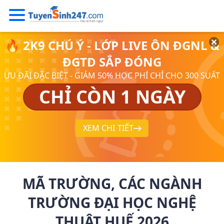
🔥 2K9 CHÚ Ý - LỚP LIVE ÔN ĐGNL &
ĐGTD SẮP ĐÓNG
ƯU ĐÃI ĐẶC BIỆT - GIẢM 50% HỌC PHÍ CHỈ CHO 300 SUẤT
CHỈ CÒN 1 NGÀY
XEM CHI TIẾT
MÃ TRƯỜNG, CÁC NGÀNH
TRƯỜNG ĐẠI HỌC NGHỆ
THUẬT HUẾ 2026