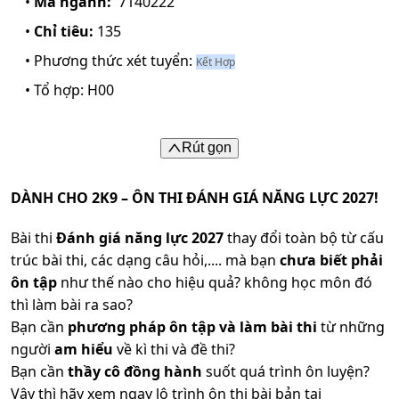
•
Mã ngành:
7140222
•
Chỉ tiêu:
135
• Phương thức xét tuyển:
Kết Hợp
• Tổ hợp:
H00
Rút gọn
DÀNH CHO 2K9 – ÔN THI ĐÁNH GIÁ NĂNG LỰC 2027!
Bài thi
Đánh giá năng lực 2027
thay đổi toàn bộ từ cấu
trúc bài thi, các dạng câu hỏi,.... mà bạn
chưa biết phải
ôn tập
như thế nào cho hiệu quả? không học môn đó
thì làm bài ra sao?
Bạn cần
phương pháp ôn tập và làm bài thi
từ những
người
am hiểu
về kì thi và đề thi?
Bạn cần
thầy cô đồng hành
suốt quá trình ôn luyện?
Vậy thì hãy xem ngay lộ trình ôn thi bài bản tại