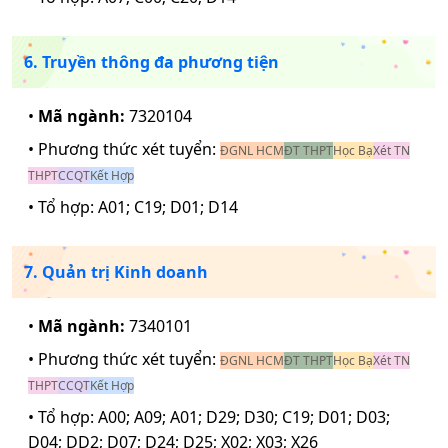
6. Truyền thông đa phương tiện
•
Mã ngành:
7320104
• Phương thức xét tuyển:
ĐGNL HCM
ĐT THPT
Học Bạ
Xét TN
THPT
CCQT
Kết Hợp
• Tổ hợp:
A01; C19; D01; D14
7. Quản trị Kinh doanh
•
Mã ngành:
7340101
• Phương thức xét tuyển:
ĐGNL HCM
ĐT THPT
Học Bạ
Xét TN
THPT
CCQT
Kết Hợp
• Tổ hợp:
A00; A09; A01; D29; D30; C19; D01; D03;
D04; DD2; D07; D24; D25; X02; X03; X26