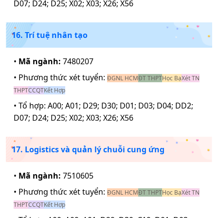
D07; D24; D25; X02; X03; X26; X56
16. Trí tuệ nhân tạo
•
Mã ngành:
7480207
• Phương thức xét tuyển:
ĐGNL HCM
ĐT THPT
Học Bạ
Xét TN
THPT
CCQT
Kết Hợp
• Tổ hợp:
A00; A01; D29; D30; D01; D03; D04; DD2;
D07; D24; D25; X02; X03; X26; X56
17. Logistics và quản lý chuỗi cung ứng
•
Mã ngành:
7510605
• Phương thức xét tuyển:
ĐGNL HCM
ĐT THPT
Học Bạ
Xét TN
THPT
CCQT
Kết Hợp