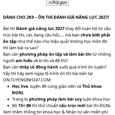
Rút gọn
DÀNH CHO 2K9 – ÔN THI ĐÁNH GIÁ NĂNG LỰC 2027!
Bài thi
Đánh giá năng lực 2027
thay đổi toàn bộ từ cấu
trúc bài thi, các dạng câu hỏi,.... mà bạn
chưa biết phải
ôn tập
như thế nào cho hiệu quả? không học môn đó
thì làm bài ra sao?
Bạn cần
phương pháp ôn tập và làm bài thi
từ những
người
am hiểu
về kì thi và đề thi?
Bạn cần
thầy cô đồng hành
suốt quá trình ôn luyện?
Vậy thì hãy xem ngay lộ trình ôn thi bài bản tại
ON.TUYENSINH247.COM:
Học live
, luyện đề cùng giáo viên và
Thủ khoa
ĐGNL
Trang bị
phương pháp làm bài suy
luận khoa học
Bộ
15+ đề
thi thử chuẩn
cấu trúc mới
bài thi ĐGNL
Xem thêm thông tin khoá học & Nhận tư vấn miễn phí