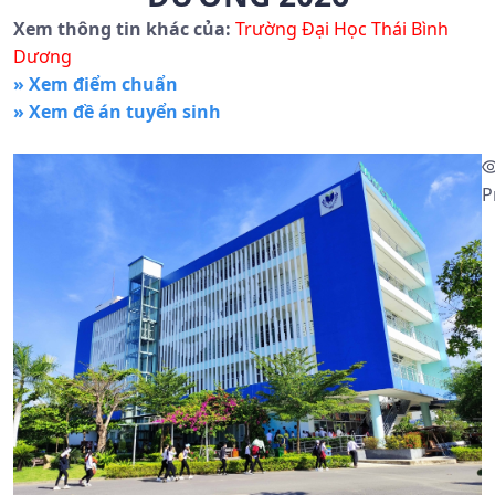
Xem thông tin khác của:
Trường Đại Học Thái Bình
Dương
» Xem điểm chuẩn
» Xem đề án tuyển sinh
P