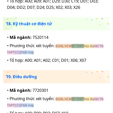
• Tổ hợp:
A00; A09; A01; D29; D30; C19; D01; D03;
D04; DD2; D07; D24; D25; X02; X03; X26
18. Kỹ thuật cơ điện tử
•
Mã ngành:
7520114
• Phương thức xét tuyển:
ĐGNL HCM
ĐT THPT
Học Bạ
Xét TN
THPT
CCQT
Kết Hợp
• Tổ hợp:
A00; A01; A02; C01; D01; X06; X07
19. Điều dưỡng
•
Mã ngành:
7720301
• Phương thức xét tuyển:
ĐGNL HCM
ĐT THPT
Học Bạ
Xét TN
THPT
CCQT
Kết Hợp