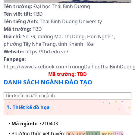
Tên trường:
Đại học Thái Bình Dương
Tên viết tắt:
TBD
Tên tiếng Anh:
Thai Binh Duong University
Mã trường:
TBD
Địa chỉ:
Số 79, đường Mai Thị Dõng, Hòn Nghê 1,
phường Tây Nha Trang, tỉnh Khánh Hòa
Website:
https://tbd.edu.vn/
Fanpage:
https://www.facebook.com/TruongDaihocThaiBinhDuong
Mã trường:
TBD
DANH SÁCH NGÀNH ĐÀO TẠO
1. Thiết kế đồ họa
•
Mã ngành:
7210403
• Phương thức xét tuyển:
ĐGNL HCM
ĐT THPT
Học Bạ
Xét TN