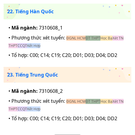
22. Tiếng Hàn Quốc
•
Mã ngành:
7310608_1
• Phương thức xét tuyển:
ĐGNL HCM
ĐT THPT
Học Bạ
Xét TN
THPT
CCQT
Kết Hợp
• Tổ hợp:
C00; C14; C19; C20; D01; D03; D04; DD2
23. Tiếng Trung Quốc
•
Mã ngành:
7310608_2
• Phương thức xét tuyển:
ĐGNL HCM
ĐT THPT
Học Bạ
Xét TN
THPT
CCQT
Kết Hợp
• Tổ hợp:
C00; C14; C19; C20; D01; D03; D04; DD2