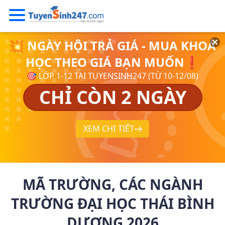
💥 NGÀY HỘI TRẢ GIÁ - MUA KHOÁ
HỌC THEO GIÁ BẠN MUỐN❗
🎯 LỚP 1-12 TẠI TUYENSINH247 (TỪ 10-12/08)
CHỈ CÒN 2 NGÀY
XEM CHI TIẾT
MÃ TRƯỜNG, CÁC NGÀNH
TRƯỜNG ĐẠI HỌC THÁI BÌNH
DƯƠNG 2026