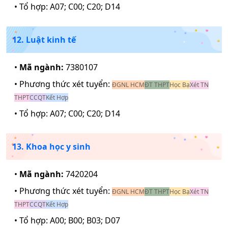
• Tổ hợp:
A07; C00; C20; D14
12. Luật kinh tế
•
Mã ngành:
7380107
• Phương thức xét tuyển:
ĐGNL HCM
ĐT THPT
Học Bạ
Xét TN
THPT
CCQT
Kết Hợp
• Tổ hợp:
A07; C00; C20; D14
13. Khoa học y sinh
•
Mã ngành:
7420204
• Phương thức xét tuyển:
ĐGNL HCM
ĐT THPT
Học Bạ
Xét TN
THPT
CCQT
Kết Hợp
• Tổ hợp:
A00; B00; B03; D07