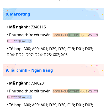
8. Marketing
•
Mã ngành:
7340115
• Phương thức xét tuyển:
ĐGNL HCM
ĐT THPT
Học Bạ
Xét TN
THPT
CCQT
Kết Hợp
• Tổ hợp:
A00; A09; A01; D29; D30; C19; D01; D03;
D04; DD2; D07; D24; D25; X02; X03
9. Tài chính – Ngân hàng
•
Mã ngành:
7340201
• Phương thức xét tuyển:
ĐGNL HCM
ĐT THPT
Học Bạ
Xét TN
THPT
CCQT
Kết Hợp
• Tổ hợp:
A00; A09; A01; D29; D30; C19; D01; D03;