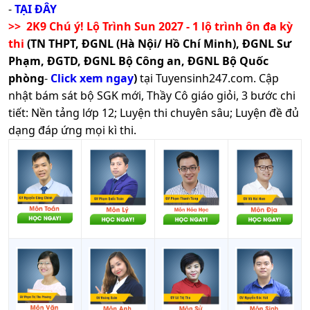
-
TẠI ĐÂY
>> 2K9 Chú ý! Lộ Trình Sun 2027 - 1 lộ trình ôn đa kỳ
thi
(TN THPT, ĐGNL (Hà Nội/ Hồ Chí Minh), ĐGNL Sư
Phạm, ĐGTD, ĐGNL Bộ Công an, ĐGNL Bộ Quốc
phòng
-
Click xem ngay
)
tại Tuyensinh247.com.
Cập
nhật bám sát bộ SGK mới, Thầy Cô giáo giỏi, 3 bước chi
tiết: Nền tảng lớp 12; Luyện thi chuyên sâu; Luyện đề đủ
dạng đáp ứng mọi kì thi.