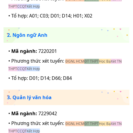
THPT
CCQT
Kết Hợp
• Tổ hợp:
A01; C03; D01; D14; H01; X02
2. Ngôn ngữ Anh
•
Mã ngành:
7220201
• Phương thức xét tuyển:
ĐGNL HCM
ĐT THPT
Học Bạ
Xét TN
THPT
CCQT
Kết Hợp
• Tổ hợp:
D01; D14; D66; D84
3. Quản lý văn hóa
•
Mã ngành:
7229042
• Phương thức xét tuyển:
ĐGNL HCM
ĐT THPT
Học Bạ
Xét TN
THPT
CCQT
Kết Hợp