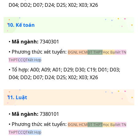
D04; DD2; D07; D24; D25; X02; X03; X26
10. Kế toán
•
Mã ngành:
7340301
• Phương thức xét tuyển:
ĐGNL HCM
ĐT THPT
Học Bạ
Xét TN
THPT
CCQT
Kết Hợp
• Tổ hợp:
A00; A09; A01; D29; D30; C19; D01; D03;
D04; DD2; D07; D24; D25; X02; X03; X26
11. Luật
•
Mã ngành:
7380101
• Phương thức xét tuyển:
ĐGNL HCM
ĐT THPT
Học Bạ
Xét TN
THPT
CCQT
Kết Hợp