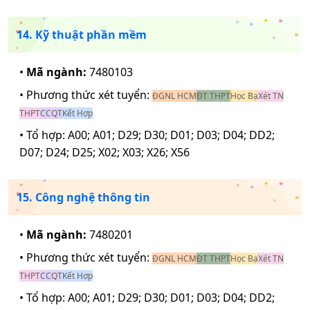
14. Kỹ thuật phần mềm
•
Mã ngành:
7480103
• Phương thức xét tuyển:
ĐGNL HCM
ĐT THPT
Học Bạ
Xét TN
THPT
CCQT
Kết Hợp
• Tổ hợp:
A00; A01; D29; D30; D01; D03; D04; DD2;
D07; D24; D25; X02; X03; X26; X56
15. Công nghệ thông tin
•
Mã ngành:
7480201
• Phương thức xét tuyển:
ĐGNL HCM
ĐT THPT
Học Bạ
Xét TN
THPT
CCQT
Kết Hợp
• Tổ hợp:
A00; A01; D29; D30; D01; D03; D04; DD2;