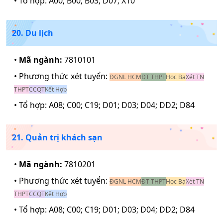
• Tổ hợp:
A00; B00; B03; D07; X10
20. Du lịch
•
Mã ngành:
7810101
• Phương thức xét tuyển:
ĐGNL HCM
ĐT THPT
Học Bạ
Xét TN
THPT
CCQT
Kết Hợp
• Tổ hợp:
A08; C00; C19; D01; D03; D04; DD2; D84
21. Quản trị khách sạn
•
Mã ngành:
7810201
• Phương thức xét tuyển:
ĐGNL HCM
ĐT THPT
Học Bạ
Xét TN
THPT
CCQT
Kết Hợp
• Tổ hợp:
A08; C00; C19; D01; D03; D04; DD2; D84