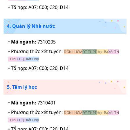
• Tổ hợp:
A07; C00; C20; D14
4. Quản lý Nhà nước
•
Mã ngành:
7310205
• Phương thức xét tuyển:
ĐGNL HCM
ĐT THPT
Học Bạ
Xét TN
THPT
CCQT
Kết Hợp
• Tổ hợp:
A07; C00; C20; D14
5. Tâm lý học
•
Mã ngành:
7310401
• Phương thức xét tuyển:
ĐGNL HCM
ĐT THPT
Học Bạ
Xét TN
THPT
CCQT
Kết Hợp
• Tổ hợp:
A07; C00; C20; D14