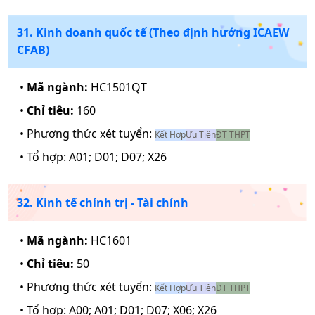
31. Kinh doanh quốc tế (Theo định hướng ICAEW
CFAB)
•
Mã ngành:
HC1501QT
•
Chỉ tiêu:
160
• Phương thức xét tuyển:
Kết Hợp
Ưu Tiên
ĐT THPT
• Tổ hợp:
A01; D01; D07; X26
32. Kinh tế chính trị - Tài chính
•
Mã ngành:
HC1601
•
Chỉ tiêu:
50
• Phương thức xét tuyển:
Kết Hợp
Ưu Tiên
ĐT THPT
• Tổ hợp:
A00; A01; D01; D07; X06; X26