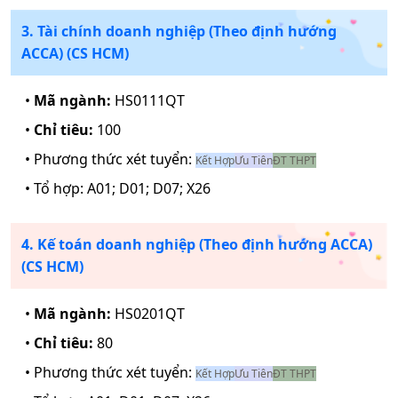
3. Tài chính doanh nghiệp (Theo định hướng
ACCA) (CS HCM)
•
Mã ngành:
HS0111QT
•
Chỉ tiêu:
100
• Phương thức xét tuyển:
Kết Hợp
Ưu Tiên
ĐT THPT
• Tổ hợp:
A01; D01; D07; X26
4. Kế toán doanh nghiệp (Theo định hướng ACCA)
(CS HCM)
•
Mã ngành:
HS0201QT
•
Chỉ tiêu:
80
• Phương thức xét tuyển:
Kết Hợp
Ưu Tiên
ĐT THPT