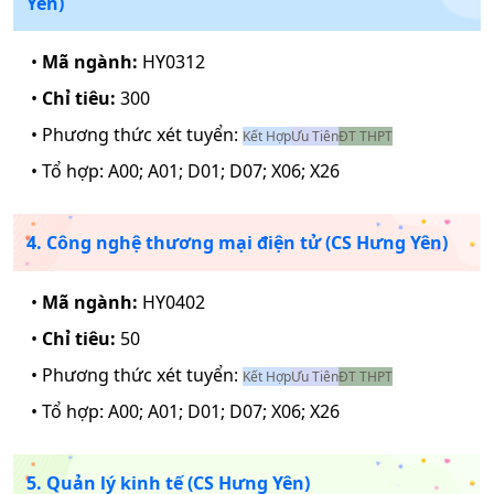
Yên)
•
Mã ngành:
HY0312
•
Chỉ tiêu:
300
• Phương thức xét tuyển:
Kết Hợp
Ưu Tiên
ĐT THPT
• Tổ hợp:
A00; A01; D01; D07; X06; X26
4. Công nghệ thương mại điện tử (CS Hưng Yên)
•
Mã ngành:
HY0402
•
Chỉ tiêu:
50
• Phương thức xét tuyển:
Kết Hợp
Ưu Tiên
ĐT THPT
• Tổ hợp:
A00; A01; D01; D07; X06; X26
5. Quản lý kinh tế (CS Hưng Yên)