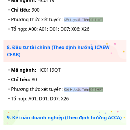
•
Mã ngành:
HC0119
•
Chỉ tiêu:
900
• Phương thức xét tuyển:
Kết Hợp
Ưu Tiên
ĐT THPT
• Tổ hợp:
A00; A01; D01; D07; X06; X26
8. Đầu tư tài chính (Theo định hướng ICAEW
CFAB)
•
Mã ngành:
HC0119QT
•
Chỉ tiêu:
80
• Phương thức xét tuyển:
Kết Hợp
Ưu Tiên
ĐT THPT
• Tổ hợp:
A01; D01; D07; X26
9. Kế toán doanh nghiệp (Theo định hướng ACCA)