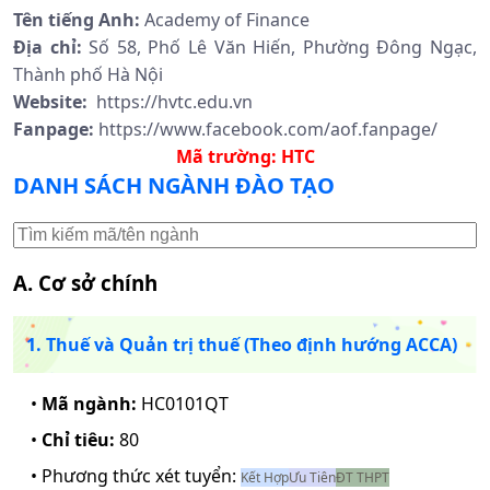
Tên tiếng Anh:
Academy of Finance
Địa chỉ:
Số 58, Phố Lê Văn Hiến, Phường Đông Ngạc,
Thành phố Hà Nội
Website:
https://hvtc.edu.vn
Fanpage:
https://www.facebook.com/aof.fanpage/
Mã trường:
HTC
DANH SÁCH NGÀNH ĐÀO TẠO
A. Cơ sở chính
1. Thuế và Quản trị thuế (Theo định hướng ACCA)
•
Mã ngành:
HC0101QT
•
Chỉ tiêu:
80
• Phương thức xét tuyển:
Kết Hợp
Ưu Tiên
ĐT THPT