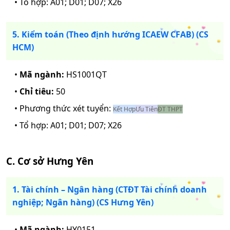
• Tổ hợp:
A01; D01; D07; X26
5. Kiểm toán (Theo định hướng ICAEW CFAB) (CS
HCM)
•
Mã ngành:
HS1001QT
•
Chỉ tiêu:
50
• Phương thức xét tuyển:
Kết Hợp
Ưu Tiên
ĐT THPT
• Tổ hợp:
A01; D01; D07; X26
C. Cơ sở Hưng Yên
1. Tài chính – Ngân hàng (CTĐT Tài chính doanh
nghiệp; Ngân hàng) (CS Hưng Yên)
•
Mã ngành:
HY0151