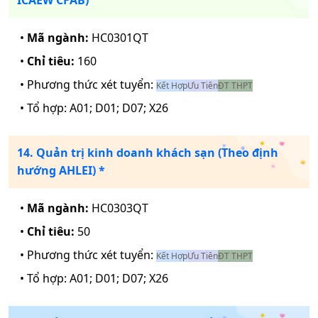
ICAEW CFAB)
•
Mã ngành:
HC0301QT
•
Chỉ tiêu:
160
• Phương thức xét tuyển:
Kết Hợp
Ưu Tiên
ĐT THPT
• Tổ hợp:
A01; D01; D07; X26
14. Quản trị kinh doanh khách sạn (Theo định
hướng AHLEI) *
•
Mã ngành:
HC0303QT
•
Chỉ tiêu:
50
• Phương thức xét tuyển:
Kết Hợp
Ưu Tiên
ĐT THPT
• Tổ hợp:
A01; D01; D07; X26