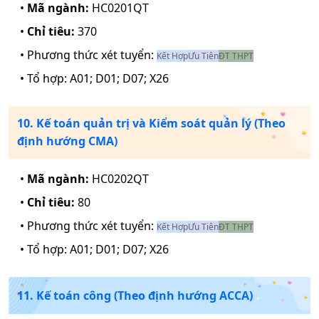
•
Mã ngành:
HC0201QT
•
Chỉ tiêu:
370
• Phương thức xét tuyển:
Kết Hợp
Ưu Tiên
ĐT THPT
• Tổ hợp:
A01; D01; D07; X26
10. Kế toán quản trị và Kiểm soát quản lý (Theo
định hướng CMA)
•
Mã ngành:
HC0202QT
•
Chỉ tiêu:
80
• Phương thức xét tuyển:
Kết Hợp
Ưu Tiên
ĐT THPT
• Tổ hợp:
A01; D01; D07; X26
11. Kế toán công (Theo định hướng ACCA)