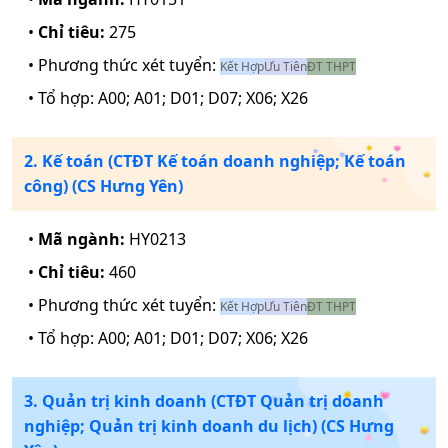
•
Chỉ tiêu:
275
• Phương thức xét tuyển:
Kết Hợp
Ưu Tiên
ĐT THPT
• Tổ hợp:
A00; A01; D01; D07; X06; X26
2. Kế toán (CTĐT Kế toán doanh nghiệp; Kế toán
công) (CS Hưng Yên)
•
Mã ngành:
HY0213
•
Chỉ tiêu:
460
• Phương thức xét tuyển:
Kết Hợp
Ưu Tiên
ĐT THPT
• Tổ hợp:
A00; A01; D01; D07; X06; X26
3. Quản trị kinh doanh (CTĐT Quản trị doanh
nghiệp; Quản trị kinh doanh du lịch) (CS Hưng