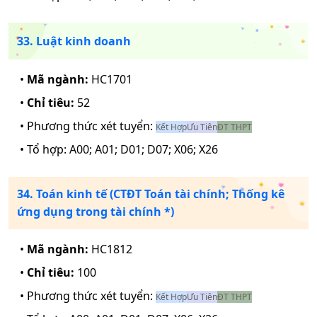
33. Luật kinh doanh
•
Mã ngành:
HC1701
•
Chỉ tiêu:
52
• Phương thức xét tuyển:
Kết Hợp
Ưu Tiên
ĐT THPT
• Tổ hợp:
A00; A01; D01; D07; X06; X26
34. Toán kinh tế (CTĐT Toán tài chính; Thống kê
ứng dụng trong tài chính *)
•
Mã ngành:
HC1812
•
Chỉ tiêu:
100
• Phương thức xét tuyển:
Kết Hợp
Ưu Tiên
ĐT THPT