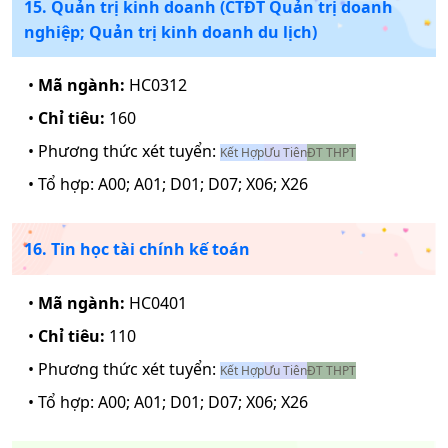
15. Quản trị kinh doanh (CTĐT Quản trị doanh
nghiệp; Quản trị kinh doanh du lịch)
•
Mã ngành:
HC0312
•
Chỉ tiêu:
160
• Phương thức xét tuyển:
Kết Hợp
Ưu Tiên
ĐT THPT
• Tổ hợp:
A00; A01; D01; D07; X06; X26
16. Tin học tài chính kế toán
•
Mã ngành:
HC0401
•
Chỉ tiêu:
110
• Phương thức xét tuyển:
Kết Hợp
Ưu Tiên
ĐT THPT
• Tổ hợp:
A00; A01; D01; D07; X06; X26