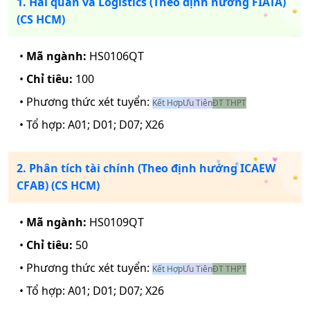
1. Hải quan và Logistics (Theo định hướng FIATA)
(CS HCM)
•
Mã ngành:
HS0106QT
•
Chỉ tiêu:
100
• Phương thức xét tuyển:
Kết Hợp
Ưu Tiên
ĐT THPT
• Tổ hợp:
A01; D01; D07; X26
2. Phân tích tài chính (Theo định hướng ICAEW
CFAB) (CS HCM)
•
Mã ngành:
HS0109QT
•
Chỉ tiêu:
50
• Phương thức xét tuyển:
Kết Hợp
Ưu Tiên
ĐT THPT
• Tổ hợp:
A01; D01; D07; X26