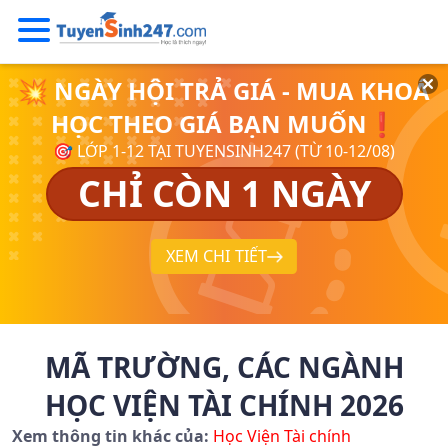
💥 NGÀY HỘI TRẢ GIÁ - MUA KHOÁ
HỌC THEO GIÁ BẠN MUỐN❗
🎯 LỚP 1-12 TẠI TUYENSINH247 (TỪ 10-12/08)
CHỈ CÒN 1 NGÀY
XEM CHI TIẾT
MÃ TRƯỜNG, CÁC NGÀNH
HỌC VIỆN TÀI CHÍNH 2026
Xem thông tin khác của:
Học Viện Tài chính