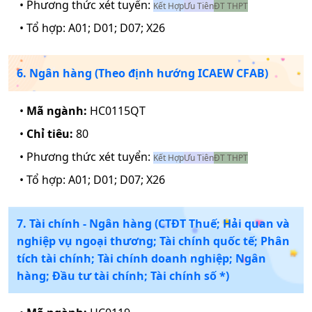
• Phương thức xét tuyển:
Kết Hợp
Ưu Tiên
ĐT THPT
• Tổ hợp:
A01; D01; D07; X26
6. Ngân hàng (Theo định hướng ICAEW CFAB)
•
Mã ngành:
HC0115QT
•
Chỉ tiêu:
80
• Phương thức xét tuyển:
Kết Hợp
Ưu Tiên
ĐT THPT
• Tổ hợp:
A01; D01; D07; X26
7. Tài chính - Ngân hàng (CTĐT Thuế; Hải quan và
nghiệp vụ ngoại thương; Tài chính quốc tế; Phân
tích tài chính; Tài chính doanh nghiệp; Ngân
hàng; Đầu tư tài chính; Tài chính số *)