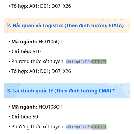
• Tổ hợp:
A01; D01; D07; X26
2. Hải quan và Logistics (Theo định hướng FIATA)
•
Mã ngành:
HC0106QT
•
Chỉ tiêu:
510
• Phương thức xét tuyển:
Kết Hợp
Ưu Tiên
ĐT THPT
• Tổ hợp:
A01; D01; D07; X26
3. Tài chính quốc tế (Theo định hướng CMA) *
•
Mã ngành:
HC0108QT
•
Chỉ tiêu:
50
• Phương thức xét tuyển:
Kết Hợp
Ưu Tiên
ĐT THPT