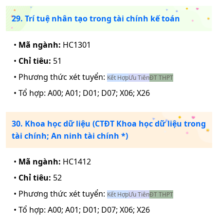
29. Trí tuệ nhân tạo trong tài chính kế toán
•
Mã ngành:
HC1301
•
Chỉ tiêu:
51
• Phương thức xét tuyển:
Kết Hợp
Ưu Tiên
ĐT THPT
• Tổ hợp:
A00; A01; D01; D07; X06; X26
30. Khoa học dữ liệu (CTĐT Khoa học dữ liệu trong
tài chính; An ninh tài chính *)
•
Mã ngành:
HC1412
•
Chỉ tiêu:
52
• Phương thức xét tuyển:
Kết Hợp
Ưu Tiên
ĐT THPT
• Tổ hợp:
A00; A01; D01; D07; X06; X26