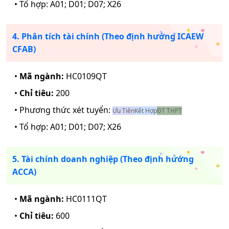
• Tổ hợp:
A01; D01; D07; X26
4. Phân tích tài chính (Theo định hướng ICAEW
CFAB)
•
Mã ngành:
HC0109QT
•
Chỉ tiêu:
200
• Phương thức xét tuyển:
Ưu Tiên
Kết Hợp
ĐT THPT
• Tổ hợp:
A01; D01; D07; X26
5. Tài chính doanh nghiệp (Theo định hướng
ACCA)
•
Mã ngành:
HC0111QT
•
Chỉ tiêu:
600