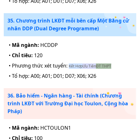
• Tổ hợp:
A00; A01; D01; D07; X06; X26
35. Chương trình LKĐT mỗi bên cấp Một Bằng cử
nhân DDP (Dual Degree Programme)
•
Mã ngành:
HCDDP
•
Chỉ tiêu:
120
• Phương thức xét tuyển:
Kết Hợp
Ưu Tiên
ĐT THPT
• Tổ hợp:
A00; A01; D01; D07; X06; X26
36. Bảo hiểm - Ngân hàng - Tài chính (Chương
trình LKĐT với Trường Đại học Toulon, Cộng hòa
Pháp)
•
Mã ngành:
HCTOULON1
•
Chỉ tiêu:
100