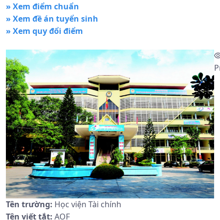
» Xem điểm chuẩn
» Xem đề án tuyển sinh
» Xem quy đổi điểm
P
Tên trường:
Học viện Tài chính
Tên viết tắt:
AOF