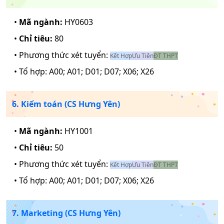
•
Mã ngành:
HY0603
•
Chỉ tiêu:
80
• Phương thức xét tuyển:
Kết Hợp
Ưu Tiên
ĐT THPT
• Tổ hợp:
A00; A01; D01; D07; X06; X26
6. Kiểm toán (CS Hưng Yên)
•
Mã ngành:
HY1001
•
Chỉ tiêu:
50
• Phương thức xét tuyển:
Kết Hợp
Ưu Tiên
ĐT THPT
• Tổ hợp:
A00; A01; D01; D07; X06; X26
7. Marketing (CS Hưng Yên)