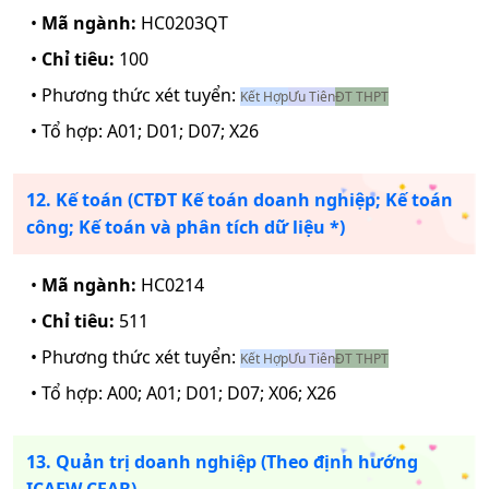
•
Mã ngành:
HC0203QT
•
Chỉ tiêu:
100
• Phương thức xét tuyển:
Kết Hợp
Ưu Tiên
ĐT THPT
• Tổ hợp:
A01; D01; D07; X26
12. Kế toán (CTĐT Kế toán doanh nghiệp; Kế toán
công; Kế toán và phân tích dữ liệu *)
•
Mã ngành:
HC0214
•
Chỉ tiêu:
511
• Phương thức xét tuyển:
Kết Hợp
Ưu Tiên
ĐT THPT
• Tổ hợp:
A00; A01; D01; D07; X06; X26
13. Quản trị doanh nghiệp (Theo định hướng