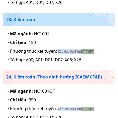
• Tổ hợp:
A01; D01; D07; X26
23. Kiểm toán
•
Mã ngành:
HC1001
•
Chỉ tiêu:
150
• Phương thức xét tuyển:
Kết Hợp
Ưu Tiên
ĐT THPT
• Tổ hợp:
A00; A01; D01; D07; X06; X26
24. Kiểm toán (Theo định hướng ICAEW CFAB)
•
Mã ngành:
HC1001QT
•
Chỉ tiêu:
350
• Phương thức xét tuyển:
Kết Hợp
Ưu Tiên
ĐT THPT
• Tổ hợp:
A01; D01; D07; X26