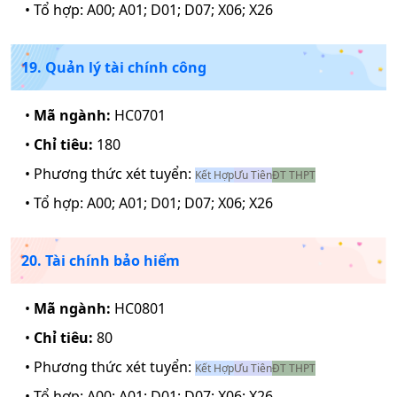
• Tổ hợp:
A00; A01; D01; D07; X06; X26
19. Quản lý tài chính công
•
Mã ngành:
HC0701
•
Chỉ tiêu:
180
• Phương thức xét tuyển:
Kết Hợp
Ưu Tiên
ĐT THPT
• Tổ hợp:
A00; A01; D01; D07; X06; X26
20. Tài chính bảo hiểm
•
Mã ngành:
HC0801
•
Chỉ tiêu:
80
• Phương thức xét tuyển:
Kết Hợp
Ưu Tiên
ĐT THPT
• Tổ hợp:
A00; A01; D01; D07; X06; X26