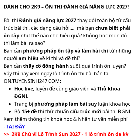
DÀNH CHO 2K9 – ÔN THI ĐÁNH GIÁ NĂNG LỰC 2027!
Bài thi
Đánh giá năng lực 2027
thay đổi toàn bộ từ cấu
trúc bài thi, các dạng câu hỏi,.... mà bạn
chưa biết phải
ôn tập
như thế nào cho hiệu quả? không học môn đó
thì làm bài ra sao?
Bạn cần
phương pháp ôn tập và làm bài thi
từ những
người
am hiểu
về kì thi và đề thi?
Bạn cần
thầy cô đồng hành
suốt quá trình ôn luyện?
Vậy thì hãy xem ngay lộ trình ôn thi bài bản tại
ON.TUYENSINH247.COM:
Học live
, luyện đề cùng giáo viên và
Thủ khoa
ĐGNL
Trang bị
phương pháp làm bài suy
luận khoa học
Bộ
15+ đề
thi thử chuẩn
cấu trúc mới
bài thi ĐGNL
Xem thêm thông tin khoá học & Nhận tư vấn miễn phí
-
TẠI ĐÂY
>> 2K9 Chú ý! Lộ Trình Sun 2027 - 1 lộ trình ôn đa kỳ