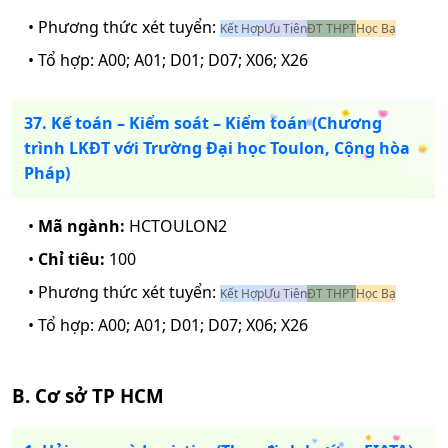
• Phương thức xét tuyển:
Kết Hợp
Ưu Tiên
ĐT THPT
Học Bạ
• Tổ hợp:
A00; A01; D01; D07; X06; X26
37. Kế toán – Kiểm soát – Kiểm toán (Chương
trình LKĐT với Trường Đại học Toulon, Cộng hòa
Pháp)
•
Mã ngành:
HCTOULON2
•
Chỉ tiêu:
100
• Phương thức xét tuyển:
Kết Hợp
Ưu Tiên
ĐT THPT
Học Bạ
• Tổ hợp:
A00; A01; D01; D07; X06; X26
B. Cơ sở TP HCM