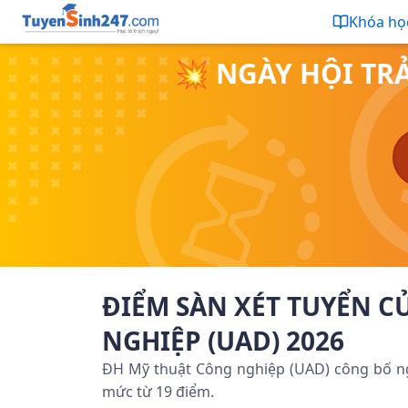
Khóa họ
💥 NGÀY HỘI TR
ĐIỂM SÀN XÉT TUYỂN C
NGHIỆP (UAD) 2026
ĐH Mỹ thuật Công nghiệp (UAD) công bố ng
mức từ 19 điểm.