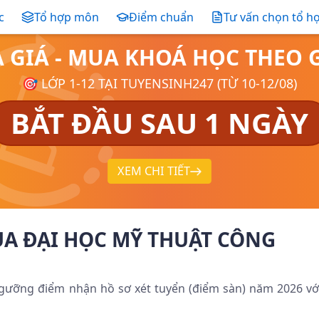
c
Tổ hợp môn
Điểm chuẩn
Tư vấn chọn tổ h
Ả GIÁ - MUA KHOÁ HỌC THE
🎯 LỚP 1-12 TẠI TUYENSINH247 (TỪ 10-12/08)
BẮT ĐẦU SAU 1 NGÀY
XEM CHI TIẾT
ỦA ĐẠI HỌC MỸ THUẬT CÔNG
ưỡng điểm nhận hồ sơ xét tuyển (điểm sàn) năm 2026 vớ