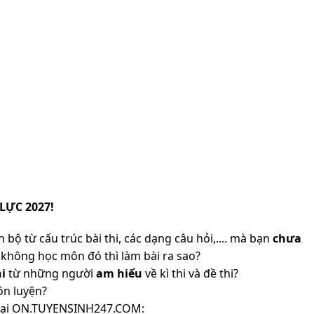
LỰC 2027!
 bộ từ cấu trúc bài thi, các dạng câu hỏi,.... mà bạn
chưa
không học môn đó thì làm bài ra sao?
i
từ những người
am hiểu
về kì thi và đề thi?
ôn luyện?
ản tại ON.TUYENSINH247.COM: