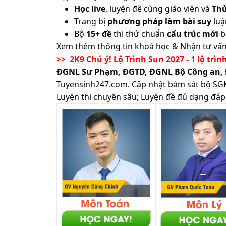
Học live
, luyện đề cùng giáo viên và
Th
Trang bị
phương pháp làm bài suy
luậ
Bộ
15+ đề
thi thử chuẩn
cấu trúc mới
b
Xem thêm thông tin khoá học & Nhận tư vấn
>> 2K9 Chú ý! Lộ Trình Sun 2027 - 1 lộ trìn
ĐGNL Sư Phạm, ĐGTD, ĐGNL Bộ Công an,
Tuyensinh247.com.
Cập nhật bám sát bộ SGK m
Luyện thi chuyên sâu; Luyện đề đủ dạng đáp 