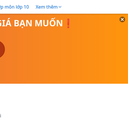
ợp môn lớp 10
Xem thêm
O GIÁ BẠN MUỐN❗
i