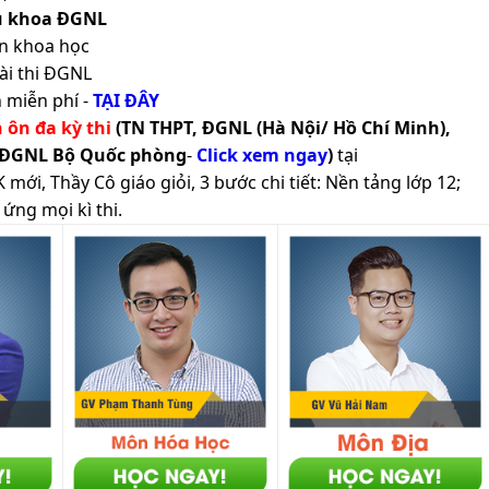
ủ khoa ĐGNL
n khoa học
ài thi ĐGNL
 miễn phí -
TẠI ĐÂY
h ôn đa kỳ thi
(TN THPT, ĐGNL (Hà Nội/ Hồ Chí Minh),
 ĐGNL Bộ Quốc phòng
-
Click xem ngay
)
tại
ới, Thầy Cô giáo giỏi, 3 bước chi tiết: Nền tảng lớp 12;
ứng mọi kì thi.