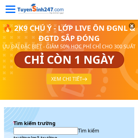
🔥 2K9 CHÚ Ý - LỚP LIVE ÔN ĐGNL &
ĐGTD SẮP ĐÓNG
ƯU ĐÃI ĐẶC BIỆT - GIẢM 50% HỌC PHÍ CHỈ CHO 300 SUẤT
CHỈ CÒN 1 NGÀY
XEM CHI TIẾT
Tìm kiếm trường
Tìm kiếm