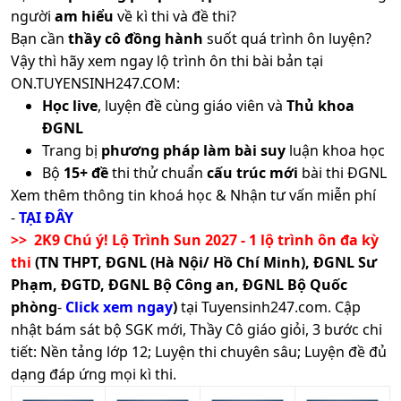
người
am hiểu
về kì thi và đề thi?
Bạn cần
thầy cô đồng hành
suốt quá trình ôn luyện?
Vậy thì hãy xem ngay lộ trình ôn thi bài bản tại
ON.TUYENSINH247.COM:
Học live
, luyện đề cùng giáo viên và
Thủ khoa
ĐGNL
Trang bị
phương pháp làm bài suy
luận khoa học
Bộ
15+ đề
thi thử chuẩn
cấu trúc mới
bài thi ĐGNL
Xem thêm thông tin khoá học & Nhận tư vấn miễn phí
-
TẠI ĐÂY
>> 2K9 Chú ý! Lộ Trình Sun 2027 - 1 lộ trình ôn đa kỳ
thi
(TN THPT, ĐGNL (Hà Nội/ Hồ Chí Minh), ĐGNL Sư
Phạm, ĐGTD, ĐGNL Bộ Công an, ĐGNL Bộ Quốc
phòng
-
Click xem ngay
)
tại Tuyensinh247.com.
Cập
nhật bám sát bộ SGK mới, Thầy Cô giáo giỏi, 3 bước chi
tiết: Nền tảng lớp 12; Luyện thi chuyên sâu; Luyện đề đủ
dạng đáp ứng mọi kì thi.