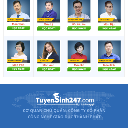
CƠ QUAN CHỦ QUẢN: CÔNG TY CỔ PHẦN
CÔNG NGHỆ GIÁO DỤC THÀNH PHÁT