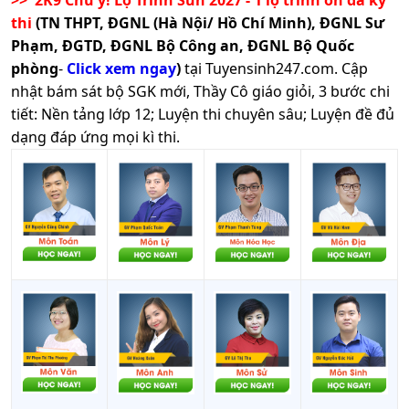
>> 2K9 Chú ý! Lộ Trình Sun 2027 - 1 lộ trình ôn đa kỳ
thi
(TN THPT, ĐGNL (Hà Nội/ Hồ Chí Minh), ĐGNL Sư
Phạm, ĐGTD, ĐGNL Bộ Công an, ĐGNL Bộ Quốc
phòng
-
Click xem ngay
)
tại Tuyensinh247.com.
Cập
nhật bám sát bộ SGK mới, Thầy Cô giáo giỏi, 3 bước chi
tiết: Nền tảng lớp 12; Luyện thi chuyên sâu; Luyện đề đủ
dạng đáp ứng mọi kì thi.