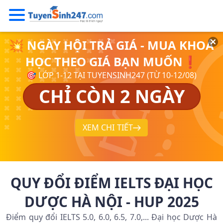
💥 NGÀY HỘI TRẢ GIÁ - MUA KHOÁ
HỌC THEO GIÁ BẠN MUỐN❗
🎯 LỚP 1-12 TẠI TUYENSINH247 (TỪ 10-12/08)
CHỈ CÒN 2 NGÀY
XEM CHI TIẾT
QUY ĐỔI ĐIỂM IELTS ĐẠI HỌC
DƯỢC HÀ NỘI - HUP 2025
Điểm quy đổi IELTS 5.0, 6.0, 6.5, 7.0,... Đại học Dược Hà