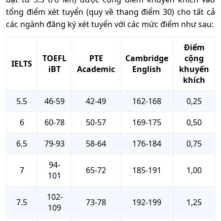
tổng điểm xét tuyển (quy về thang điểm 30) cho tất cả
các ngành đăng ký xét tuyển với các mức điểm như sau:
Điểm
TOEFL
PTE
Cambridge
cộng
IELTS
iBT
Academic
English
khuyến
khích
5.5
46-59
42-49
162-168
0,25
6
60-78
50-57
169-175
0,50
6.5
79-93
58-64
176-184
0,75
94-
7
65-72
185-191
1,00
101
102-
7.5
73-78
192-199
1,25
109