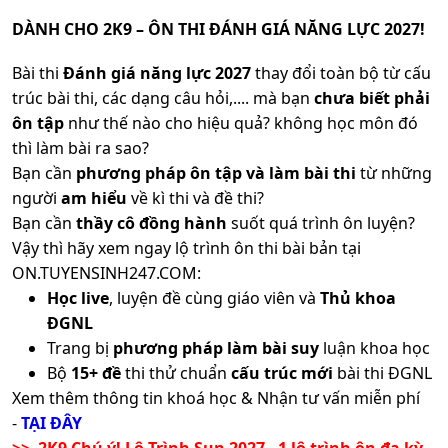
DÀNH CHO 2K9 – ÔN THI ĐÁNH GIÁ NĂNG LỰC 2027!
Bài thi
Đánh giá năng lực 2027
thay đổi toàn bộ từ cấu
trúc bài thi, các dạng câu hỏi,.... mà bạn
chưa biết phải
ôn tập
như thế nào cho hiệu quả? không học môn đó
thì làm bài ra sao?
Bạn cần
phương pháp ôn tập và làm bài thi
từ những
người
am hiểu
về kì thi và đề thi?
Bạn cần
thầy cô đồng hành
suốt quá trình ôn luyện?
Vậy thì hãy xem ngay lộ trình ôn thi bài bản tại
ON.TUYENSINH247.COM:
Học live
, luyện đề cùng giáo viên và
Thủ khoa
ĐGNL
Trang bị
phương pháp làm bài suy
luận khoa học
Bộ
15+ đề
thi thử chuẩn
cấu trúc mới
bài thi ĐGNL
Xem thêm thông tin khoá học & Nhận tư vấn miễn phí
-
TẠI ĐÂY