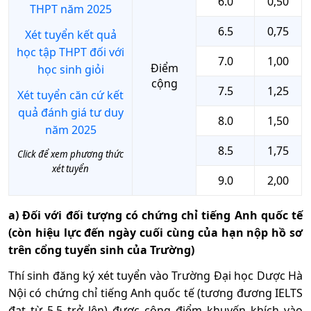
6.0
0,50
THPT năm 2025
6.5
0,75
Xét tuyển kết quả
học tập THPT đối với
7.0
1,00
Điểm
học sinh giỏi
cộng
7.5
1,25
Xét tuyển căn cứ kết
quả đánh giá tư duy
8.0
1,50
năm 2025
8.5
1,75
Click để xem phương thức
xét tuyển
9.0
2,00
a) Đối với đối tượng có chứng chỉ tiếng Anh quốc tế
(còn hiệu lực đến ngày cuối cùng của hạn nộp hồ sơ
trên cổng tuyển sinh của Trường)
Thí sinh đăng ký xét tuyển vào Trường Đại học Dược Hà
Nội có chứng chỉ tiếng Anh quốc tế (tương đương IELTS
đạt từ 5.5 trở lên) được cộng điểm khuyến khích vào