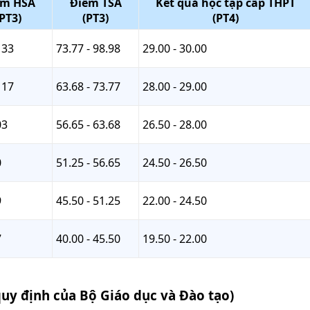
ểm HSA
Điểm TSA
Kết quả học tập cấp THPT
(PT3)
(PT3)
(PT4)
133
73.77 - 98.98
29.00 - 30.00
117
63.68 - 73.77
28.00 - 29.00
03
56.65 - 63.68
26.50 - 28.00
0
51.25 - 56.65
24.50 - 26.50
9
45.50 - 51.25
22.00 - 24.50
7
40.00 - 45.50
19.50 - 22.00
quy định của Bộ Giáo dục và Đào tạo)