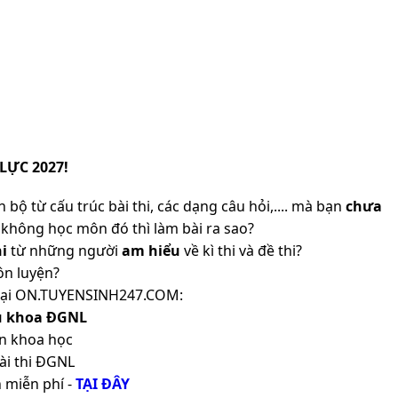
LỰC 2027!
 bộ từ cấu trúc bài thi, các dạng câu hỏi,.... mà bạn
chưa
không học môn đó thì làm bài ra sao?
i
từ những người
am hiểu
về kì thi và đề thi?
ôn luyện?
ản tại ON.TUYENSINH247.COM:
ủ khoa ĐGNL
n khoa học
ài thi ĐGNL
 miễn phí -
TẠI ĐÂY