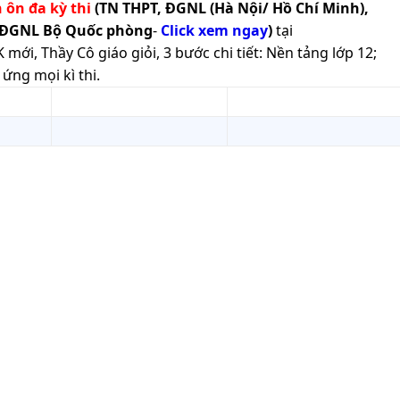
h ôn đa kỳ thi
(TN THPT, ĐGNL (Hà Nội/ Hồ Chí Minh),
 ĐGNL Bộ Quốc phòng
-
Click xem ngay
)
tại
ới, Thầy Cô giáo giỏi, 3 bước chi tiết: Nền tảng lớp 12;
ứng mọi kì thi.