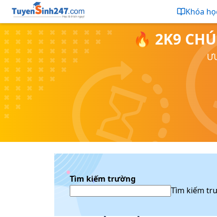
Khóa họ
🔥 2K9 CHÚ
ƯU
Tìm kiếm trường
Tìm kiếm tr