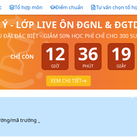
c
Tổ hợp môn
Điểm chuẩn
Tư vấn chọn tổ h
 Ý - LỚP LIVE ÔN ĐGNL & ĐG
 ĐÃI ĐẶC BIỆT - GIẢM 50% HỌC PHÍ CHỈ CHO 300 S
12
36
18
CHỈ CÒN
GIỜ
PHÚT
GIÂY
XEM CHI TIẾT
ường/mã trường _