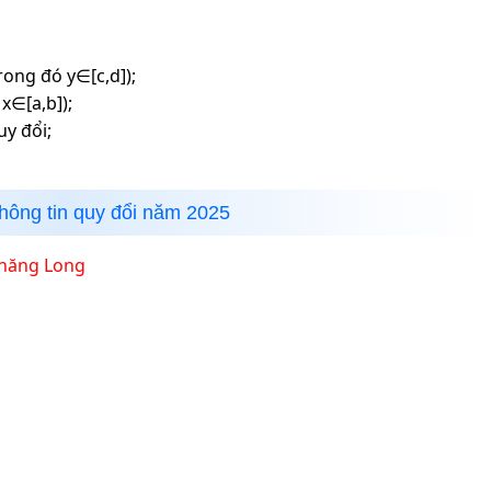
rong đó y∈[c,d]);
x∈[a,b]);
uy đổi;
hông tin quy đổi năm
2025
Thăng Long