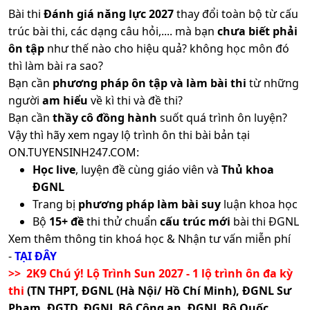
Bài thi
Đánh giá năng lực 2027
thay đổi toàn bộ từ cấu
trúc bài thi, các dạng câu hỏi,.... mà bạn
chưa biết phải
ôn tập
như thế nào cho hiệu quả? không học môn đó
thì làm bài ra sao?
Bạn cần
phương pháp ôn tập và làm bài thi
từ những
người
am hiểu
về kì thi và đề thi?
Bạn cần
thầy cô đồng hành
suốt quá trình ôn luyện?
Vậy thì hãy xem ngay lộ trình ôn thi bài bản tại
ON.TUYENSINH247.COM:
Học live
, luyện đề cùng giáo viên và
Thủ khoa
ĐGNL
Trang bị
phương pháp làm bài suy
luận khoa học
Bộ
15+ đề
thi thử chuẩn
cấu trúc mới
bài thi ĐGNL
Xem thêm thông tin khoá học & Nhận tư vấn miễn phí
-
TẠI ĐÂY
>> 2K9 Chú ý! Lộ Trình Sun 2027 - 1 lộ trình ôn đa kỳ
thi
(TN THPT, ĐGNL (Hà Nội/ Hồ Chí Minh), ĐGNL Sư
Phạm, ĐGTD, ĐGNL Bộ Công an, ĐGNL Bộ Quốc