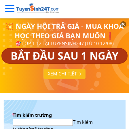
💥 NGÀY HỘI TRẢ GIÁ - MUA KHOÁ
HỌC THEO GIÁ BẠN MUỐN❗
🎯 LỚP 1-12 TẠI TUYENSINH247 (TỪ 10-12/08)
BẮT ĐẦU SAU 1 NGÀY
XEM CHI TIẾT
Tìm kiếm trường
Tìm kiếm