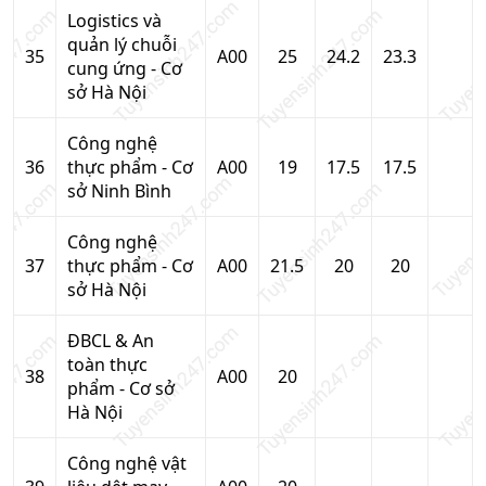
Logistics và
quản lý chuỗi
35
A00
25
24.2
23.3
cung ứng - Cơ
sở Hà Nội
Công nghệ
36
thực phẩm - Cơ
A00
19
17.5
17.5
sở Ninh Bình
Công nghệ
37
thực phẩm - Cơ
A00
21.5
20
20
sở Hà Nội
ĐBCL & An
toàn thực
38
A00
20
phẩm - Cơ sở
Hà Nội
Công nghệ vật