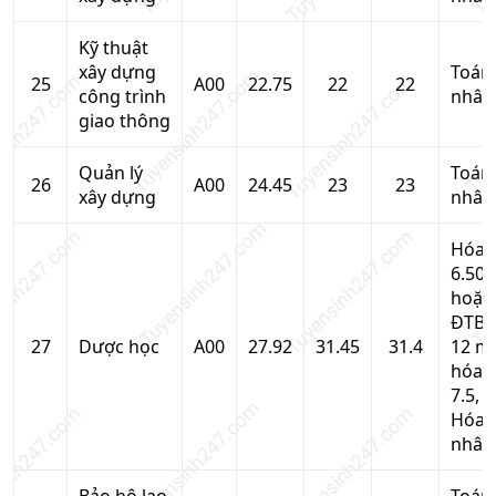
Kỹ thuật
xây dựng
Toán
25
A00
22.75
22
22
công trình
nhân
giao thông
Quản lý
Toán
26
A00
24.45
23
23
xây dựng
nhân
Hóa 
6.50
hoặc
ĐTB 
27
Dược học
A00
27.92
31.45
31.4
12 m
hóa 
7.5,
Hóa
nhân