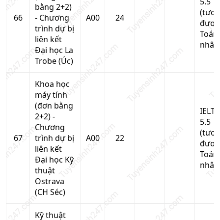
5.5
bằng 2+2)
(tươ
66
- Chương
A00
24
đươn
trình dự bị
Toán
liên kết
nhân
Đại học La
Trobe (Úc)
Khoa học
máy tính
(đơn bằng
IELTS
2+2) -
5.5
Chương
(tươ
67
trình dự bị
A00
22
đươn
liên kết
Toán
Đại học Kỹ
nhân
thuật
Ostrava
(CH Séc)
Kỹ thuật