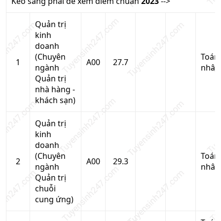
Kéo sang phải để xem điểm chuẩn
2023
-->
Quản trị
kinh
doanh
(Chuyên
Toán
1
A00
27.7
ngành
nhân
Quản trị
nhà hàng -
khách sạn)
Quản trị
kinh
doanh
(Chuyên
Toán
2
A00
29.3
ngành
nhân
Quản trị
chuỗi
cung ứng)