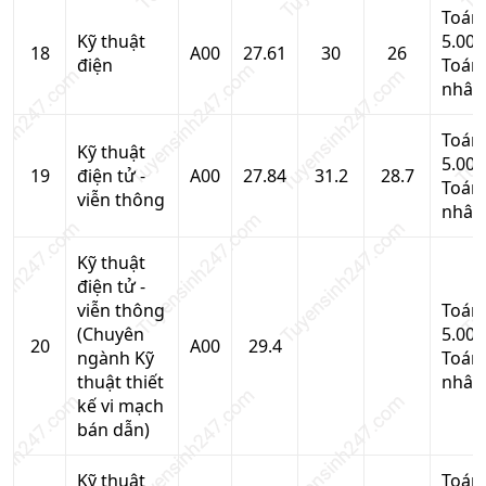
Toán
Kỹ thuật
5.00,
18
A00
27.61
30
26
điện
Toán
nhân
Toán
Kỹ thuật
5.00,
19
điện tử -
A00
27.84
31.2
28.7
Toán
viễn thông
nhân
Kỹ thuật
điện tử -
viễn thông
Toán
(Chuyên
5.00,
20
A00
29.4
ngành Kỹ
Toán
thuật thiết
nhân
kế vi mạch
bán dẫn)
Kỹ thuật
Toán