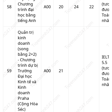
Chương
(tươ
58
A00
20
24
22
trình đại
đươn
học bằng
Toán
tiếng Anh
nhân
Quản trị
kinh
doanh
(song
bằng 2+2)
IELTS
- Chương
5.5
trình dự bị
(tươ
59
Trường
A00
21
đươn
Đại học
Toán
Kinh tế và
nhân
Kinh
doanh
Praha
(Cộng Hòa
Séc)