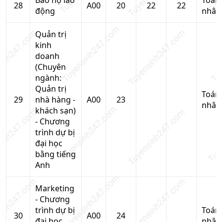
Bảo hộ lao
Toán
28
A00
20
22
22
động
nhân
Quản trị
kinh
doanh
(Chuyên
ngành:
Quản trị
Toán
29
nhà hàng -
A00
23
nhân
khách sạn)
- Chương
trình dự bị
đại học
bằng tiếng
Anh
Marketing
- Chương
trình dự bị
Toán
30
A00
24
đại học
nhân