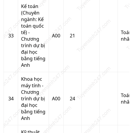
Kế toán
(Chuyên
ngành: Kế
toán quốc
tế) -
Toán
33
A00
21
Chương
nhân
trình dự bị
đại học
bằng tiếng
Anh
Khoa học
máy tính -
Chương
Toán
34
trình dự bị
A00
24
nhân
đại học
bằng tiếng
Anh
Kỹ thuật