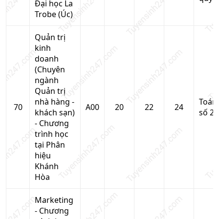
Đại học La
Trobe (Úc)
Quản trị
kinh
doanh
(Chuyên
ngành
Quản trị
nhà hàng -
Toán
70
A00
20
22
24
khách sạn)
số 2
- Chương
trình học
tại Phân
hiệu
Khánh
Hòa
Marketing
- Chương