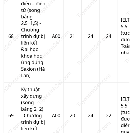
điện – điện
tử (song
bằng
IELTS
2,5+1,5) -
5.5
Chương
(tươ
68
trình dự bị
A00
21
24
24
đươn
liên kết
Toán
Đại học
nhân
khoa học
ứng dụng
Saxion (Hà
Lan)
Kỹ thuật
xây dựng
IELTS
(song
5.5
bằng 2+2)
(tươ
69
- Chương
A00
20
24
22
đươn
trình dự bị
điểm
liên kết
quy đ