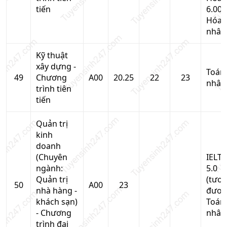
tiến
6.00,
Hóa
nhân
Kỹ thuật
xây dựng -
Toán
49
Chương
A00
20.25
22
23
nhân
trình tiên
tiến
Quản trị
kinh
doanh
(Chuyên
IELTS
ngành:
5.0
Quản trị
(tươ
50
A00
23
nhà hàng -
đươn
khách sạn)
Toán
- Chương
nhân
trình đại