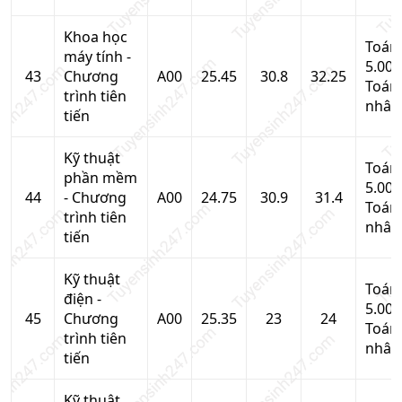
Khoa học
Toán
máy tính -
5.00,
43
Chương
A00
25.45
30.8
32.25
Toán
trình tiên
nhân
tiến
Kỹ thuật
Toán
phần mềm
5.00,
44
- Chương
A00
24.75
30.9
31.4
Toán
trình tiên
nhân
tiến
Kỹ thuật
Toán
điện -
5.00,
45
Chương
A00
25.35
23
24
Toán
trình tiên
nhân
tiến
Kỹ thuật