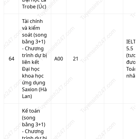
Trobe (Úc)
Tài chính
và kiểm
soát (song
bằng 3+1)
IELTS
- Chương
5.5
trình dự bị
(tươ
64
A00
21
liên kết
đươn
Đại học
Toán
khoa học
nhân
ứng dụng
Saxion (Hà
Lan)
Kế toán
(song
bằng 3+1)
- Chương
trình dự bị