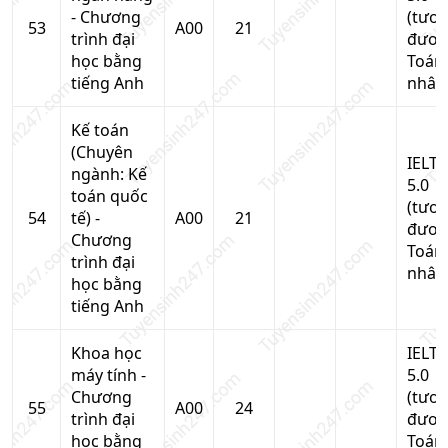
- Chương
(tươ
53
A00
21
trình đại
đươn
học bằng
Toán
tiếng Anh
nhân
Kế toán
(Chuyên
IELTS
ngành: Kế
5.0
toán quốc
(tươ
54
tế) -
A00
21
đươn
Chương
Toán
trình đại
nhân
học bằng
tiếng Anh
Khoa học
IELTS
máy tính -
5.0
Chương
(tươ
55
A00
24
trình đại
đươn
học bằng
Toán