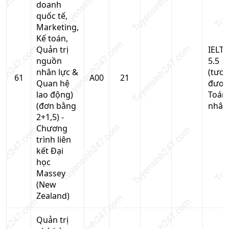
doanh
quốc tế,
Marketing,
Kế toán,
Quản trị
IELTS
nguồn
5.5
nhân lực &
(tươ
61
A00
21
Quan hệ
đươn
lao động)
Toán
(đơn bằng
nhân
2+1,5) -
Chương
trình liên
kết Đại
học
Massey
(New
Zealand)
Quản trị