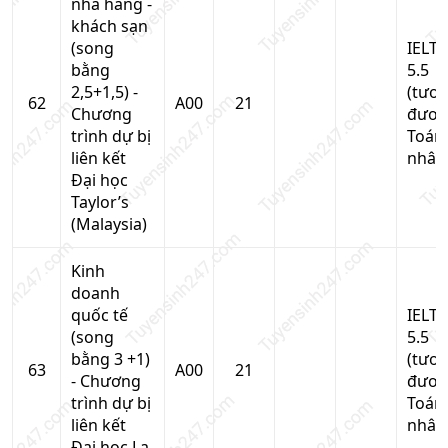
nhà hàng -
khách sạn
(song
IELTS
bằng
5.5
2,5+1,5) -
(tươ
62
A00
21
Chương
đươn
trình dự bị
Toán
liên kết
nhân
Đại học
Taylor’s
(Malaysia)
Kinh
doanh
quốc tế
IELTS
(song
5.5
bằng 3 +1)
(tươ
63
A00
21
- Chương
đươn
trình dự bị
Toán
liên kết
nhân
Đại học La