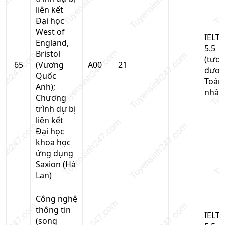
liên kết
Đại học
West of
IELTS
England,
5.5
Bristol
(tươ
65
(Vương
A00
21
đươn
Quốc
Toán
Anh);
nhân
Chương
trình dự bị
liên kết
Đại học
khoa học
ứng dụng
Saxion (Hà
Lan)
Công nghệ
thông tin
IELTS
(song