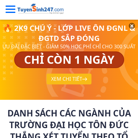
🔥 2K9 CHÚ Ý - LỚP LIVE ÔN ĐGNL &
ĐGTD SẮP ĐÓNG
ƯU ĐÃI ĐẶC BIỆT - GIẢM 50% HỌC PHÍ CHỈ CHO 300 SUẤT
CHỈ CÒN 1 NGÀY
XEM CHI TIẾT
DANH SÁCH CÁC NGÀNH CỦA
TRƯỜNG ĐẠI HỌC TÔN ĐỨC
THẮNG XÉT TUYỂN THEO TỔ