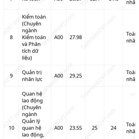
nhân
Kiểm toán
(Chuyên
ngành
Toán
8
Kiểm toán
A00
27.98
nhân
và Phân
tích dữ
liệu)
Quản trị
Toán
9
A00
29.25
nhân lực
nhân
Quan hệ
lao động
(Chuyên
ngành
Quản lý
Toán
10
quan hệ
A00
23.55
25
24
nhân
lao động,