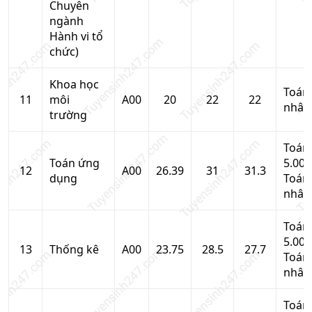
Chuyên
ngành
Hành vi tổ
chức)
Khoa học
Toán
11
môi
A00
20
22
22
nhân
trường
Toán
Toán ứng
5.00,
12
A00
26.39
31
31.3
dụng
Toán
nhân
Toán
5.00,
13
Thống kê
A00
23.75
28.5
27.7
Toán
nhân
Toán