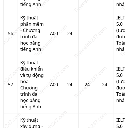
tiếng Anh
nhân
Kỹ thuật
IELTS
phần mềm
5.0
- Chương
(tươ
56
A00
24
trình đại
đươn
học bằng
Toán
tiếng Anh
nhân
Kỹ thuật
điều khiển
IELTS
và tự động
5.0
hóa -
(tươ
57
A00
24
24
24
Chương
đươn
trình đại
Toán
học bằng
nhân
tiếng Anh
Kỹ thuật
IELTS
xây dựng -
5.0