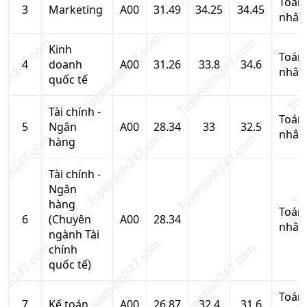
Toán
3
Marketing
A00
31.49
34.25
34.45
nhân
Kinh
Toán
4
doanh
A00
31.26
33.8
34.6
nhân
quốc tế
Tài chính -
Toán
5
Ngân
A00
28.34
33
32.5
nhân
hàng
Tài chính -
Ngân
hàng
Toán
6
(Chuyên
A00
28.34
nhân
ngành Tài
chính
quốc tế)
Toán
7
Kế toán
A00
26.87
32.4
31.6