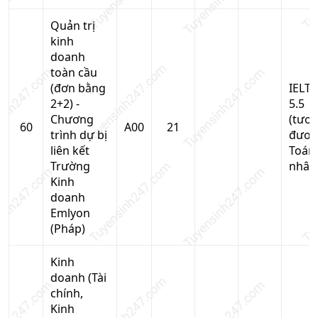
Quản trị
kinh
doanh
toàn cầu
(đơn bằng
IELTS
2+2) -
5.5
Chương
(tươ
60
A00
21
trình dự bị
đươn
liên kết
Toán
Trường
nhân
Kinh
doanh
Emlyon
(Pháp)
Kinh
doanh (Tài
chính,
Kinh