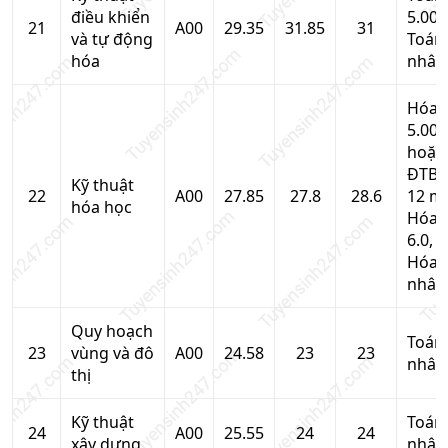
điều khiển
5.00,
21
A00
29.35
31.85
31
và tự động
Toán
hóa
nhân
Hóa 
5.00
hoặc
ĐTB 
Kỹ thuật
22
A00
27.85
27.8
28.6
12 m
hóa học
Hóa 
6.0,
Hóa
nhân
Quy hoạch
Toán
23
vùng và đô
A00
24.58
23
23
nhân
thị
Kỹ thuật
Toán
24
A00
25.55
24
24
xây dựng
nhân