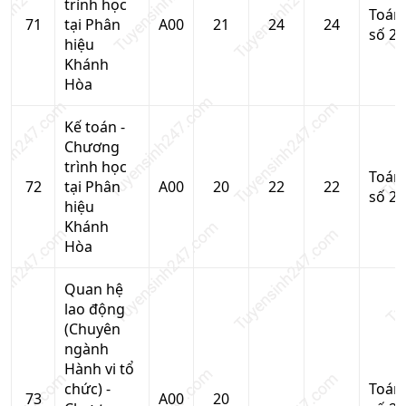
trình học
Toán
71
tại Phân
A00
21
24
24
số 2
hiệu
Khánh
Hòa
Kế toán -
Chương
trình học
Toán
72
tại Phân
A00
20
22
22
số 2
hiệu
Khánh
Hòa
Quan hệ
lao động
(Chuyên
ngành
Hành vi tổ
chức) -
Toán
73
A00
20