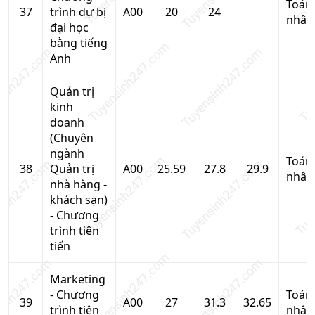
Toán
37
trình dự bị
A00
20
24
nhân
đại học
bằng tiếng
Anh
Quản trị
kinh
doanh
(Chuyên
ngành
Toán
38
Quản trị
A00
25.59
27.8
29.9
nhân
nhà hàng -
khách sạn)
- Chương
trình tiên
tiến
Marketing
- Chương
Toán
39
A00
27
31.3
32.65
trình tiên
nhân