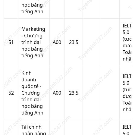
học bằng
tiếng Anh
IELTS
Marketing
5.0
- Chương
(tươ
51
trình đại
A00
23.5
đươn
học bằng
Toán
tiếng Anh
nhân
Kinh
IELTS
doanh
5.0
quốc tế -
(tươ
52
Chương
A00
23.5
đươn
trình đại
Toán
học bằng
nhân
tiếng Anh
Tài chính
IELTS
ngân hàng
5.0