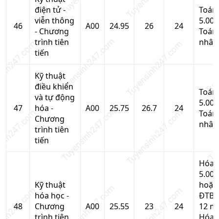
điện tử -
Toán
viễn thông
5.00,
46
A00
24.95
26
24
- Chương
Toán
trình tiên
nhân
tiến
Kỹ thuật
điều khiển
Toán
và tự động
5.00,
47
hóa -
A00
25.75
26.7
24
Toán
Chương
nhân
trình tiên
tiến
Hóa 
5.00
Kỹ thuật
hoặc
hóa học -
ĐTB 
48
Chương
A00
25.55
23
24
12 m
trình tiên
Hóa 