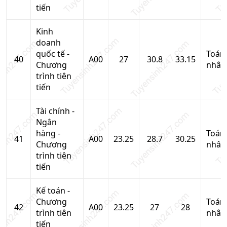
tiến
Kinh
doanh
quốc tế -
Toán
40
A00
27
30.8
33.15
Chương
nhân
trình tiên
tiến
Tài chính -
Ngân
hàng -
Toán
41
A00
23.25
28.7
30.25
Chương
nhân
trình tiên
tiến
Kế toán -
Chương
Toán
42
A00
23.25
27
28
trình tiên
nhân
tiến