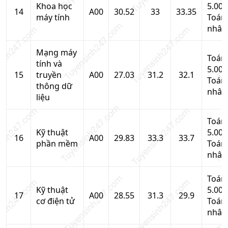
Khoa học
5.00,
14
A00
30.52
33
33.35
máy tính
Toán
nhân
Mạng máy
Toán
tính và
5.00,
15
truyền
A00
27.03
31.2
32.1
Toán
thông dữ
nhân
liệu
Toán
Kỹ thuật
5.00,
16
A00
29.83
33.3
33.7
phần mềm
Toán
nhân
Toán
Kỹ thuật
5.00,
17
A00
28.55
31.3
29.9
cơ điện tử
Toán
nhân