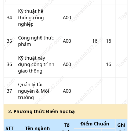
Kỹ thuật hệ
34
thống công
A00
nghiệp
Công nghệ thực
35
A00
16
16
phẩm
Kỹ thuật xây
36
dựng công trình
A00
16
giao thông
Quản lý Tài
37
nguyên & Môi
A00
trường
2
. Phương thức
Điểm học bạ
Điểm Chuẩn
Tổ
Ghi
STT
Tên ngành