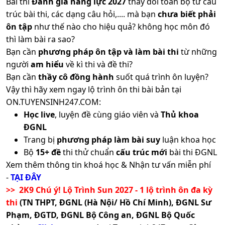
Bài thi
Đánh giá năng lực 2027
thay đổi toàn bộ từ cấu
trúc bài thi, các dạng câu hỏi,.... mà bạn
chưa biết phải
ôn tập
như thế nào cho hiệu quả? không học môn đó
thì làm bài ra sao?
Bạn cần
phương pháp ôn tập và làm bài thi
từ những
người
am hiểu
về kì thi và đề thi?
Bạn cần
thầy cô đồng hành
suốt quá trình ôn luyện?
Vậy thì hãy xem ngay lộ trình ôn thi bài bản tại
ON.TUYENSINH247.COM:
Học live
, luyện đề cùng giáo viên và
Thủ khoa
ĐGNL
Trang bị
phương pháp làm bài suy
luận khoa học
Bộ
15+ đề
thi thử chuẩn
cấu trúc mới
bài thi ĐGNL
Xem thêm thông tin khoá học & Nhận tư vấn miễn phí
-
TẠI ĐÂY
>> 2K9 Chú ý! Lộ Trình Sun 2027 - 1 lộ trình ôn đa kỳ
thi
(TN THPT, ĐGNL (Hà Nội/ Hồ Chí Minh), ĐGNL Sư
Phạm, ĐGTD, ĐGNL Bộ Công an, ĐGNL Bộ Quốc