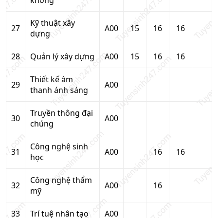
không
Kỹ thuật xây
27
A00
15
16
16
dựng
28
Quản lý xây dựng
A00
15
16
16
Thiết kế âm
29
A00
thanh ánh sáng
Truyền thông đại
30
A00
chúng
Công nghệ sinh
31
A00
16
16
học
Công nghệ thẩm
32
A00
16
mỹ
33
Trí tuệ nhân tạo
A00