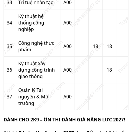
33
Trí tuệ nhân tạo
A00
Kỹ thuật hệ
34
thống công
A00
nghiệp
Công nghệ thực
35
A00
18
18
phẩm
Kỹ thuật xây
36
dựng công trình
A00
18
giao thông
Quản lý Tài
37
nguyên & Môi
A00
trường
DÀNH CHO 2K9 – ÔN THI ĐÁNH GIÁ NĂNG LỰC 2027!