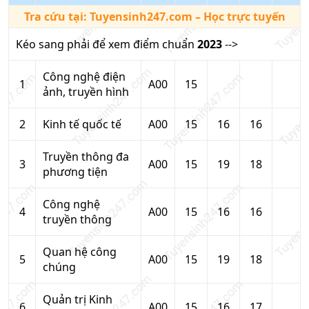
Tra cứu tại:
Tuyensinh247.com
– Học trực tuyến
Kéo sang phải để xem điểm chuẩn
2023
-->
Công nghệ điện
1
A00
15
ảnh, truyền hình
2
Kinh tế quốc tế
A00
15
16
16
Truyền thông đa
3
A00
15
19
18
phương tiện
Công nghệ
4
A00
15
16
16
truyền thông
Quan hệ công
5
A00
15
19
18
chúng
Quản trị Kinh
6
A00
15
16
17