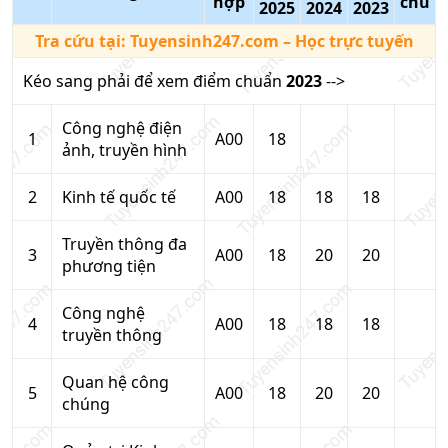
hợp
chú
2025
2024
2023
Tra cứu tại:
Tuyensinh247.com
– Học trực tuyến
Kéo sang phải để xem điểm chuẩn
2023
-->
Công nghệ điện
1
A00
18
ảnh, truyền hình
2
Kinh tế quốc tế
A00
18
18
18
Truyền thông đa
3
A00
18
20
20
phương tiện
Công nghệ
4
A00
18
18
18
truyền thông
Quan hệ công
5
A00
18
20
20
chúng