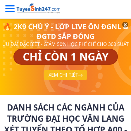
🔥 2K9 CHÚ Ý - LỚP LIVE ÔN ĐGNL &
ĐGTD SẮP ĐÓNG
ƯU ĐÃI ĐẶC BIỆT - GIẢM 50% HỌC PHÍ CHỈ CHO 300 SUẤT
CHỈ CÒN 1 NGÀY
XEM CHI TIẾT
DANH SÁCH CÁC NGÀNH CỦA
TRƯỜNG ĐẠI HỌC VĂN LANG
XÉT TUYỂN THEO TỔ HỢP A00 -