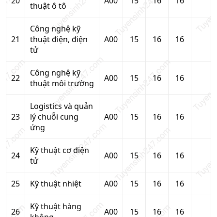
20
A00
15
16
16
thuật ô tô
Công nghệ kỹ
21
thuật điện, điện
A00
15
16
16
tử
Công nghệ kỹ
22
A00
15
16
16
thuật môi trường
Logistics và quản
23
lý chuỗi cung
A00
15
16
16
ứng
Kỹ thuật cơ điện
24
A00
15
16
16
tử
25
Kỹ thuật nhiệt
A00
15
16
16
Kỹ thuật hàng
26
A00
15
16
16