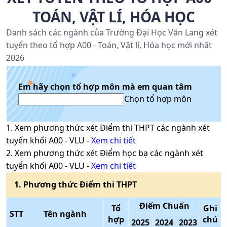
TOÁN, VẬT LÍ, HÓA HỌC
Danh sách các ngành của Trường Đại Học Văn Lang xét
tuyển theo tổ hợp A00 - Toán, Vật lí, Hóa học mới nhất
2026
Em hãy chọn tổ hợp môn mà em quan tâm
Chọn tổ hợp môn
1
. Xem phương thức xét
Điểm thi THPT
các ngành xét
tuyển khối
A00
-
VLU
-
Xem chi tiết
2
. Xem phương thức xét
Điểm học bạ
các ngành xét
tuyển khối
A00
-
VLU
-
Xem chi tiết
1
. Phương thức
Điểm thi THPT
Điểm Chuẩn
Tổ
Ghi
STT
Tên ngành
hợp
chú
2025
2024
2023