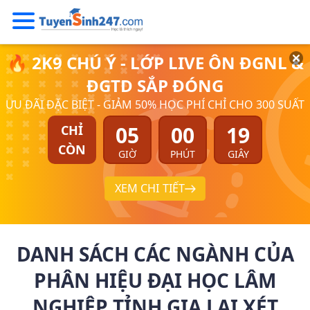
🔥 2K9 CHÚ Ý - LỚP LIVE ÔN ĐGNL &
ĐGTD SẮP ĐÓNG
ƯU ĐÃI ĐẶC BIỆT - GIẢM 50% HỌC PHÍ CHỈ CHO 300 SUẤT
05
00
19
CHỈ
CÒN
GIỜ
PHÚT
GIÂY
XEM CHI TIẾT
DANH SÁCH CÁC NGÀNH CỦA
PHÂN HIỆU ĐẠI HỌC LÂM
NGHIỆP TỈNH GIA LAI XÉT