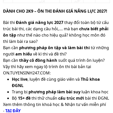
DÀNH CHO 2K9 – ÔN THI ĐÁNH GIÁ NĂNG LỰC 2027!
Bài thi
Đánh giá năng lực 2027
thay đổi toàn bộ từ cấu
trúc bài thi, các dạng câu hỏi,.... mà bạn
chưa biết phải
ôn tập
như thế nào cho hiệu quả? không học môn đó
thì làm bài ra sao?
Bạn cần
phương pháp ôn tập và làm bài thi
từ những
người
am hiểu
về kì thi và đề thi?
Bạn cần
thầy cô đồng hành
suốt quá trình ôn luyện?
Vậy thì hãy xem ngay lộ trình ôn thi bài bản tại
ON.TUYENSINH247.COM:
Học live
, luyện đề cùng giáo viên và
Thủ khoa
ĐGNL
Trang bị
phương pháp làm bài suy
luận khoa học
Bộ
15+ đề
thi thử chuẩn
cấu trúc mới
bài thi ĐGNL
Xem thêm thông tin khoá học & Nhận tư vấn miễn phí
-
TẠI ĐÂY