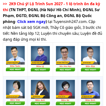
>> 2K9 Chú ý! Lộ Trình Sun 2027 - 1 lộ trình ôn đa kỳ
thi
(TN THPT, ĐGNL (Hà Nội/ Hồ Chí Minh), ĐGNL Sư
Phạm, ĐGTD, ĐGNL Bộ Công an, ĐGNL Bộ Quốc
phòng
-
Click xem ngay
)
tại Tuyensinh247.com.
Cập
nhật bám sát bộ SGK mới, Thầy Cô giáo giỏi, 3 bước chi
tiết: Nền tảng lớp 12; Luyện thi chuyên sâu; Luyện đề đủ
dạng đáp ứng mọi kì thi.