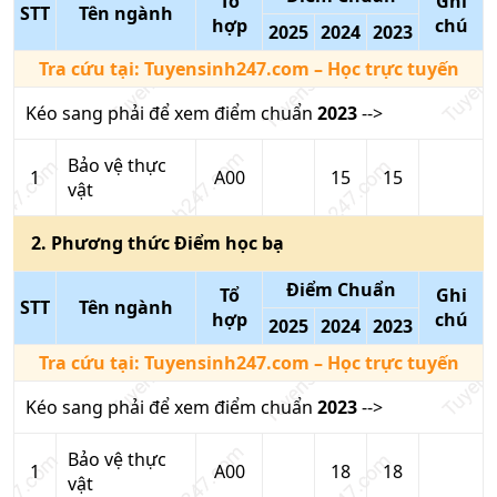
Tổ
Ghi
STT
Tên ngành
hợp
chú
2025
2024
2023
Tra cứu tại:
Tuyensinh247.com
– Học trực tuyến
Kéo sang phải để xem điểm chuẩn
2023
-->
Bảo vệ thực
1
A00
15
15
vật
2
. Phương thức
Điểm học bạ
Điểm Chuẩn
Tổ
Ghi
STT
Tên ngành
hợp
chú
2025
2024
2023
Tra cứu tại:
Tuyensinh247.com
– Học trực tuyến
Kéo sang phải để xem điểm chuẩn
2023
-->
Bảo vệ thực
1
A00
18
18
vật