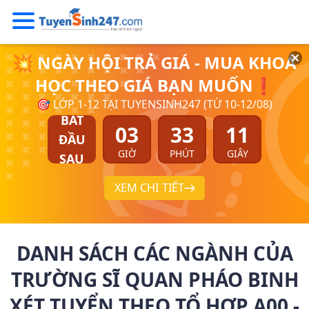
💥 NGÀY HỘI TRẢ GIÁ - MUA KHOÁ
HỌC THEO GIÁ BẠN MUỐN❗
🎯 LỚP 1-12 TẠI TUYENSINH247 (TỪ 10-12/08)
BẮT
03
33
10
ĐẦU
GIỜ
PHÚT
GIÂY
SAU
XEM CHI TIẾT
DANH SÁCH CÁC NGÀNH CỦA
TRƯỜNG SĨ QUAN PHÁO BINH
XÉT TUYỂN THEO TỔ HỢP A00 -