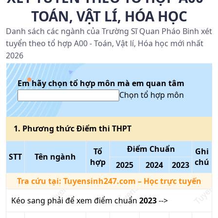
TOÁN, VẬT LÍ, HÓA HỌC
Danh sách các ngành của Trường Sĩ Quan Pháo Binh xét
tuyển theo tổ hợp A00 - Toán, Vật lí, Hóa học mới nhất
2026
Em hãy chọn tổ hợp môn mà em quan tâm
Chọn tổ hợp môn
1
. Phương thức
Điểm thi THPT
Điểm Chuẩn
Tổ
Ghi
STT
Tên ngành
hợp
chú
2025
2024
2023
Tra cứu tại:
Tuyensinh247.com
– Học trực tuyến
Kéo sang phải để xem điểm chuẩn
2023
-->