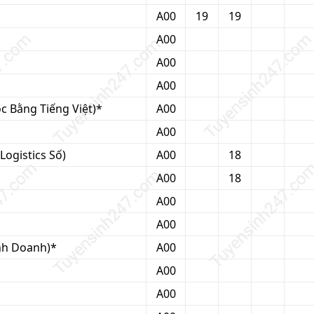
A00
19
19
A00
A00
A00
 Bằng Tiếng Việt)*
A00
A00
Logistics Số)
A00
18
A00
18
A00
A00
inh Doanh)*
A00
A00
A00