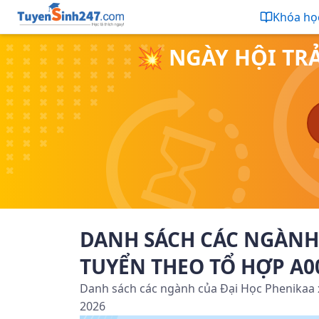
Khóa họ
💥 NGÀY HỘI TR
DANH SÁCH CÁC NGÀNH 
TUYỂN THEO TỔ HỢP A00
Danh sách các ngành của Đại Học Phenikaa xé
2026