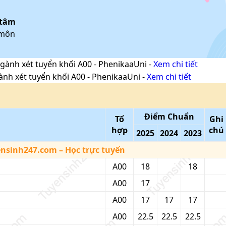
 tâm
 môn
gành xét tuyển khối
A00
-
PhenikaaUni
-
Xem chi tiết
ành xét tuyển khối
A00
-
PhenikaaUni
-
Xem chi tiết
Điểm Chuẩn
Tổ
Ghi
hợp
chú
2025
2024
2023
ensinh247.com
– Học trực tuyến
A00
18
18
A00
17
A00
17
17
17
A00
22.5
22.5
22.5