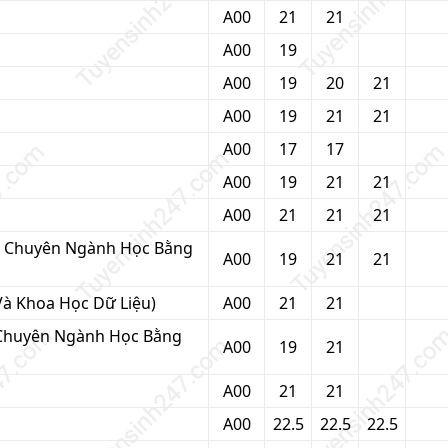
A00
21
21
A00
19
A00
19
20
21
A00
19
21
21
A00
17
17
A00
19
21
21
A00
21
21
21
n Chuyên Ngành Học Bằng
A00
19
21
21
Và Khoa Học Dữ Liệu)
A00
21
21
 Chuyên Ngành Học Bằng
A00
19
21
A00
21
21
A00
22.5
22.5
22.5