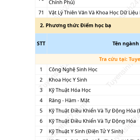
Chính Phủ)
71
Vật Lý Thiên Văn Và Khoa Học Dữ Liệu
2
. Phương thức
Điểm học bạ
STT
Tên ngành
Tra cứu tại:
Tuy
1
Công Nghệ Sinh Học
2
Khoa Học Y Sinh
3
Kỹ Thuật Hóa Học
4
Răng - Hàm - Mặt
5
Kỹ Thuật Điều Khiển Và Tự Động Hóa (
6
Kỹ Thuật Điều Khiển Và Tự Động Hóa
7
Kỹ Thuật Y Sinh (Điện Tử Y Sinh)