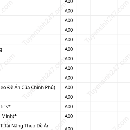
A00
A00
A00
A00
A00
g
A00
A00
A00
A00
eo Đề Án Của Chính Phủ)
A00
A00
tics*
A00
g Minh)*
A00
T Tài Năng Theo Đề Án
A00