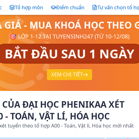
c
Tổ hợp môn
Điểm chuẩn
Tư vấn chọn tổ h
Ả GIÁ - MUA KHOÁ HỌC THE
🎯 LỚP 1-12 TẠI TUYENSINH247 (TỪ 10-12/08)
BẮT ĐẦU SAU 1 NGÀY
XEM CHI TIẾT
CỦA ĐẠI HỌC PHENIKAA XÉT
 - TOÁN, VẬT LÍ, HÓA HỌC
t tuyển theo tổ hợp A00 - Toán, Vật lí, Hóa học mới nhất