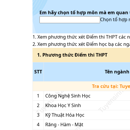
Em hãy chọn tổ hợp môn mà em quan
Chọn tổ hợp
1
. Xem phương thức xét
Điểm thi THPT
các n
2
. Xem phương thức xét
Điểm học bạ
các ng
1
. Phương thức
Điểm thi THPT
STT
Tên ngành
Tra cứu tại:
Tuy
1
Công Nghệ Sinh Học
2
Khoa Học Y Sinh
3
Kỹ Thuật Hóa Học
4
Răng - Hàm - Mặt