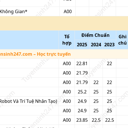
 Không Gian*
A00
Điểm Chuẩn
Tổ
Ghi
hợp
chú
2025
2024
2023
ensinh247.com
– Học trực tuyến
A00
22.81
22
A00
21.79
A00
21.79
22
22
A00
25.2
25
25
Robot Và Trí Tuệ Nhân Tạo)
A00
24.9
25
25
A00
24.9
25
25
A00
23.85
22.5
22.5