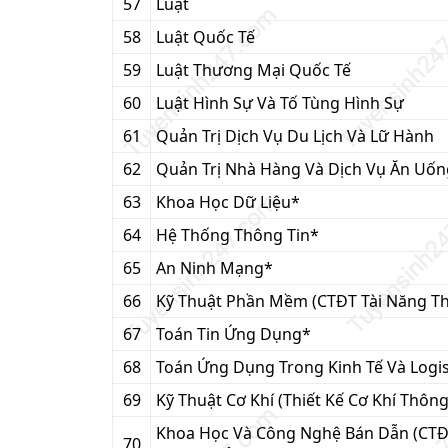
57
Luật
58
Luật Quốc Tế
59
Luật Thương Mại Quốc Tế
60
Luật Hình Sự Và Tố Tùng Hình Sự
61
Quản Trị Dịch Vụ Du Lịch Và Lữ Hành
62
Quản Trị Nhà Hàng Và Dịch Vụ Ăn Uốn
63
Khoa Học Dữ Liệu*
64
Hệ Thống Thông Tin*
65
An Ninh Mạng*
66
Kỹ Thuật Phần Mềm (CTĐT Tài Năng Th
67
Toán Tin Ứng Dụng*
68
Toán Ứng Dụng Trong Kinh Tế Và Logis
69
Kỹ Thuật Cơ Khí (Thiết Kế Cơ Khí Thôn
Khoa Học Và Công Nghệ Bán Dẫn (CTĐ
70