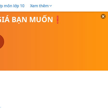
ợp môn lớp 10
Xem thêm
O GIÁ BẠN MUỐN❗