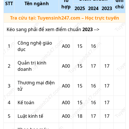
Tổ
Ghi
STT
Tên ngành
hợp
chú
2025
2024
2023
Tra cứu tại:
Tuyensinh247.com
– Học trực tuyến
Kéo sang phải để xem điểm chuẩn
2023
-->
Công nghệ giáo
1
A00
15
16
dục
Quản trị kinh
2
A00
15
17
17
doanh
Thương mại điện
3
A00
15
16
17
tử
4
Kế toán
A00
15
16
17
5
Luật kinh tế
A00
18
17
17