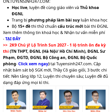
ON.TUYENSINH247.COM:
Học live
, luyện đề cùng giáo viên và
Thủ khoa
ĐGNL
Trang bị
phương pháp làm bài suy
luận khoa học
Bộ
15+ đề
thi thử chuẩn
cấu trúc mới
bài thi ĐGNL
Xem thêm thông tin khoá học & Nhận tư vấn miễn phí
-
TẠI ĐÂY
>> 2K9 Chú ý! Lộ Trình Sun 2027 - 1 lộ trình ôn đa kỳ
thi
(TN THPT, ĐGNL (Hà Nội/ Hồ Chí Minh), ĐGNL Sư
Phạm, ĐGTD, ĐGNL Bộ Công an, ĐGNL Bộ Quốc
phòng
-
Click xem ngay
)
tại Tuyensinh247.com.
Cập
nhật bám sát bộ SGK mới, Thầy Cô giáo giỏi, 3 bước chi
tiết: Nền tảng lớp 12; Luyện thi chuyên sâu; Luyện đề đủ
dạng đáp ứng mọi kì thi.