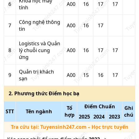
Khoa học máy
6
A00
16
17
17
tính
Công nghệ thông
7
A00
16
17
tin
Logistics và Quản
8
lý chuỗi cung
A00
16
17
17
ứng
Quản trị khách
9
A00
15
16
17
sạn
2
. Phương thức
Điểm học bạ
Điểm Chuẩn
Tổ
Ghi
STT
Tên ngành
hợp
chú
2025
2024
2023
Tra cứu tại:
Tuyensinh247.com
– Học trực tuyến