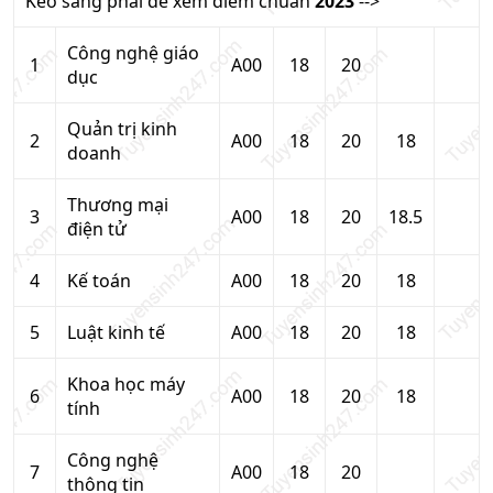
Kéo sang phải để xem điểm chuẩn
2023
-->
Công nghệ giáo
1
A00
18
20
dục
Quản trị kinh
2
A00
18
20
18
doanh
Thương mại
3
A00
18
20
18.5
điện tử
4
Kế toán
A00
18
20
18
5
Luật kinh tế
A00
18
20
18
Khoa học máy
6
A00
18
20
18
tính
Công nghệ
7
A00
18
20
thông tin