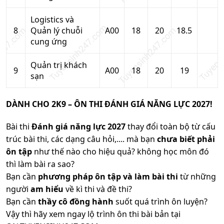
Logistics và
8
Quản lý chuỗi
A00
18
20
18.5
cung ứng
Quản trị khách
9
A00
18
20
19
sạn
DÀNH CHO 2K9 – ÔN THI ĐÁNH GIÁ NĂNG LỰC 2027!
Bài thi
Đánh giá năng lực 2027
thay đổi toàn bộ từ cấu
trúc bài thi, các dạng câu hỏi,.... mà bạn
chưa biết phải
ôn tập
như thế nào cho hiệu quả? không học môn đó
thì làm bài ra sao?
Bạn cần
phương pháp ôn tập và làm bài thi
từ những
người
am hiểu
về kì thi và đề thi?
Bạn cần
thầy cô đồng hành
suốt quá trình ôn luyện?
Vậy thì hãy xem ngay lộ trình ôn thi bài bản tại