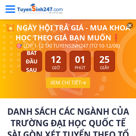
💥 NGÀY HỘI TRẢ GIÁ - MUA KHOÁ
HỌC THEO GIÁ BẠN MUỐN❗
🎯 LỚP 1-12 TẠI TUYENSINH247 (TỪ 10-12/08)
BẮT
12
01
24
ĐẦU
GIỜ
PHÚT
GIÂY
SAU
XEM CHI TIẾT
DANH SÁCH CÁC NGÀNH CỦA
TRƯỜNG ĐẠI HỌC QUỐC TẾ
SÀI GÒN XÉT TUYỂN THEO TỔ