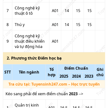
Công nghệ kỹ
7
A01
14
15
15
thuật ô tô
8
Thú y
A01
14
15
15
Công nghệ kỹ
9
thuật điều khiển
A01
và tự động hóa
2
. Phương thức
Điểm học bạ
Điểm Chuẩn
Tổ
Ghi
STT
Tên ngành
hợp
chú
2025
2024
2023
Tra cứu tại:
Tuyensinh247.com
– Học trực tuyến
Kéo sang phải để xem điểm chuẩn
2023
-->
Quản trị kinh
1
A01
16.5
16.5
16.5