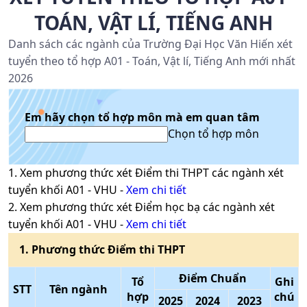
TOÁN, VẬT LÍ, TIẾNG ANH
Danh sách các ngành của Trường Đại Học Văn Hiến xét
tuyển theo tổ hợp A01 - Toán, Vật lí, Tiếng Anh mới nhất
2026
Em hãy chọn tổ hợp môn mà em quan tâm
Chọn tổ hợp môn
1
. Xem phương thức xét
Điểm thi THPT
các ngành xét
tuyển khối
A01
-
VHU
-
Xem chi tiết
2
. Xem phương thức xét
Điểm học bạ
các ngành xét
tuyển khối
A01
-
VHU
-
Xem chi tiết
1
. Phương thức
Điểm thi THPT
Điểm Chuẩn
Tổ
Ghi
STT
Tên ngành
hợp
chú
2025
2024
2023