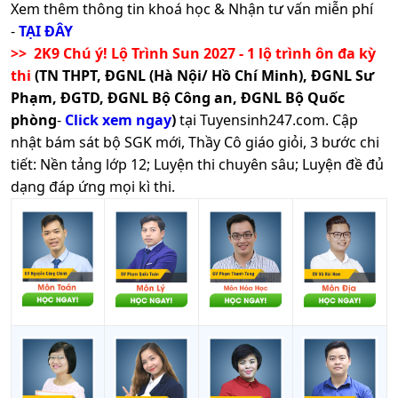
Xem thêm thông tin khoá học & Nhận tư vấn miễn phí
-
TẠI ĐÂY
>> 2K9 Chú ý! Lộ Trình Sun 2027 - 1 lộ trình ôn đa kỳ
thi
(TN THPT, ĐGNL (Hà Nội/ Hồ Chí Minh), ĐGNL Sư
Phạm, ĐGTD, ĐGNL Bộ Công an, ĐGNL Bộ Quốc
phòng
-
Click xem ngay
)
tại Tuyensinh247.com.
Cập
nhật bám sát bộ SGK mới, Thầy Cô giáo giỏi, 3 bước chi
tiết: Nền tảng lớp 12; Luyện thi chuyên sâu; Luyện đề đủ
dạng đáp ứng mọi kì thi.