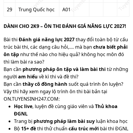
29
Trung Quốc học
A01
DÀNH CHO 2K9 – ÔN THI ĐÁNH GIÁ NĂNG LỰC 2027!
Bài thi
Đánh giá năng lực 2027
thay đổi toàn bộ từ cấu
trúc bài thi, các dạng câu hỏi,.... mà bạn
chưa biết phải
ôn tập
như thế nào cho hiệu quả? không học môn đó
thì làm bài ra sao?
Bạn cần
phương pháp ôn tập và làm bài thi
từ những
người
am hiểu
về kì thi và đề thi?
Bạn cần
thầy cô đồng hành
suốt quá trình ôn luyện?
Vậy thì hãy xem ngay lộ trình ôn thi bài bản tại
ON.TUYENSINH247.COM:
Học live
, luyện đề cùng giáo viên và
Thủ khoa
ĐGNL
Trang bị
phương pháp làm bài suy
luận khoa học
Bộ
15+ đề
thi thử chuẩn
cấu trúc mới
bài thi ĐGNL