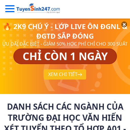
🔥 2K9 CHÚ Ý - LỚP LIVE ÔN ĐGNL &
ĐGTD SẮP ĐÓNG
ƯU ĐÃI ĐẶC BIỆT - GIẢM 50% HỌC PHÍ CHỈ CHO 300 SUẤT
CHỈ CÒN 1 NGÀY
XEM CHI TIẾT
DANH SÁCH CÁC NGÀNH CỦA
TRƯỜNG ĐẠI HỌC VĂN HIẾN
XÉT TUYỂN THEO TỔ HỢP A01 -