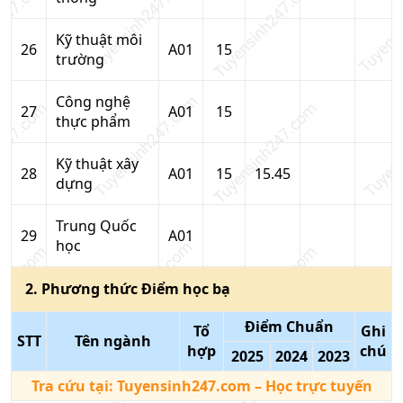
Kỹ thuật môi
26
A01
15
trường
Công nghệ
27
A01
15
thực phẩm
Kỹ thuật xây
28
A01
15
15.45
dựng
Trung Quốc
29
A01
học
2
. Phương thức
Điểm học bạ
Điểm Chuẩn
Tổ
Ghi
STT
Tên ngành
hợp
chú
2025
2024
2023
Tra cứu tại:
Tuyensinh247.com
– Học trực tuyến