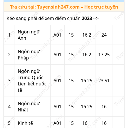
Tra cứu tại:
Tuyensinh247.com
– Học trực tuyến
Kéo sang phải để xem điểm chuẩn
2023
-->
Ngôn ngữ
1
A01
15
16.2
24
Anh
Ngôn ngữ
2
A01
15
16.2
17.25
Pháp
Ngôn ngữ
Trung Quốc
3
A01
15
16.25
23.51
Liên kết quốc
tế
Ngôn ngữ
4
A01
15
16.25
16
Nhật
5
Kinh tế
A01
15
16.1
16