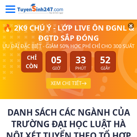
🔥 2K9 CHÚ Ý - LỚP LIVE ÔN ĐGNL &
ĐGTD SẮP ĐÓNG
ƯU ĐÃI ĐẶC BIỆT - GIẢM 50% HỌC PHÍ CHỈ CHO 300 SUẤT
05
33
52
CHỈ
CÒN
GIỜ
PHÚT
GIÂY
XEM CHI TIẾT
DANH SÁCH CÁC NGÀNH CỦA
TRƯỜNG ĐẠI HỌC LUẬT HÀ
NỘI XÉT TUYỂN THEO TỔ HỢP