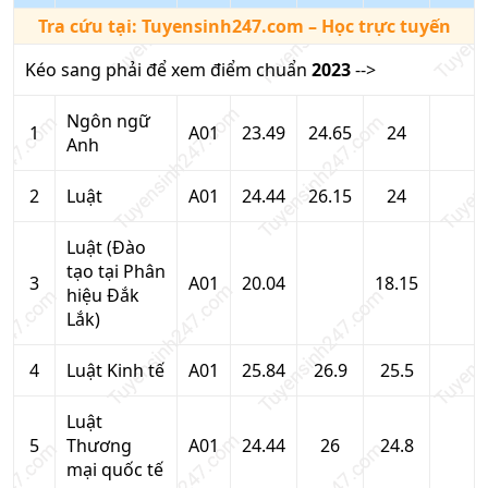
Tra cứu tại:
Tuyensinh247.com
– Học trực tuyến
Kéo sang phải để xem điểm chuẩn
2023
-->
Ngôn ngữ
1
A01
23.49
24.65
24
Anh
2
Luật
A01
24.44
26.15
24
Luật (Đào
tạo tại Phân
3
A01
20.04
18.15
hiệu Đắk
Lắk)
4
Luật Kinh tế
A01
25.84
26.9
25.5
Luật
5
Thương
A01
24.44
26
24.8
mại quốc tế