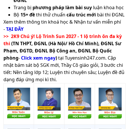
ĐGNL
Trang bị
phương pháp làm bài suy
luận khoa học
Bộ
15+ đề
thi thử chuẩn
cấu trúc mới
bài thi ĐGNL
Xem thêm thông tin khoá học & Nhận tư vấn miễn phí
-
TẠI ĐÂY
>> 2K9 Chú ý! Lộ Trình Sun 2027 - 1 lộ trình ôn đa kỳ
thi
(TN THPT, ĐGNL (Hà Nội/ Hồ Chí Minh), ĐGNL Sư
Phạm, ĐGTD, ĐGNL Bộ Công an, ĐGNL Bộ Quốc
phòng
-
Click xem ngay
)
tại Tuyensinh247.com.
Cập
nhật bám sát bộ SGK mới, Thầy Cô giáo giỏi, 3 bước chi
tiết: Nền tảng lớp 12; Luyện thi chuyên sâu; Luyện đề đủ
dạng đáp ứng mọi kì thi.