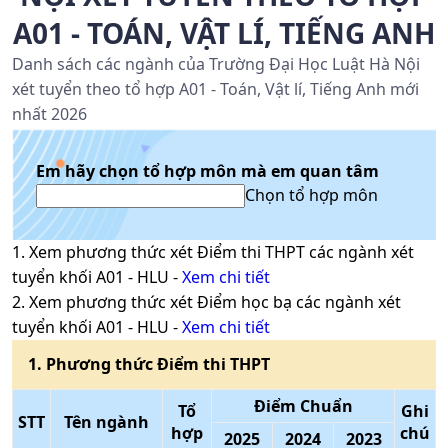
A01 - TOÁN, VẬT LÍ, TIẾNG ANH
Danh sách các ngành của Trường Đại Học Luật Hà Nội
xét tuyển theo tổ hợp A01 - Toán, Vật lí, Tiếng Anh mới
nhất 2026
Em hãy chọn tổ hợp môn mà em quan tâm
Chọn tổ hợp môn
1
. Xem phương thức xét
Điểm thi THPT
các ngành xét
tuyển khối
A01
-
HLU
-
Xem chi tiết
2
. Xem phương thức xét
Điểm học bạ
các ngành xét
tuyển khối
A01
-
HLU
-
Xem chi tiết
1
. Phương thức
Điểm thi THPT
Điểm Chuẩn
Tổ
Ghi
STT
Tên ngành
hợp
chú
2025
2024
2023