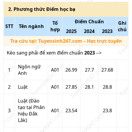
2
. Phương thức
Điểm học bạ
Điểm Chuẩn
Tổ
Ghi
STT
Tên ngành
hợp
chú
2025
2024
2023
Tra cứu tại:
Tuyensinh247.com
– Học trực tuyến
Kéo sang phải để xem điểm chuẩn
2023
-->
Ngôn ngữ
1
A01
26.99
27.7
27.68
Anh
2
Luật
A01
27.85
28.1
28.8
Luật (Đào
tạo tại Phân
3
A01
23.54
23.8
hiệu Đắk
Lắk)