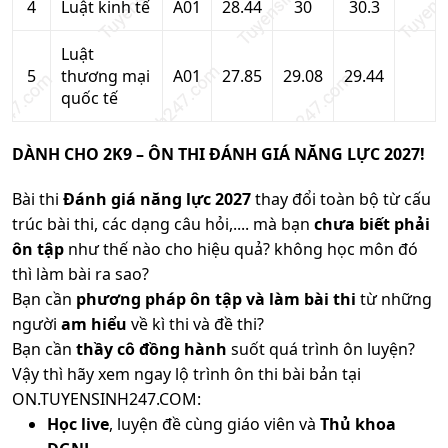
4
Luật kinh tế
A01
28.44
30
30.3
Luật
5
thương mại
A01
27.85
29.08
29.44
quốc tế
DÀNH CHO 2K9 – ÔN THI ĐÁNH GIÁ NĂNG LỰC 2027!
Bài thi
Đánh giá năng lực 2027
thay đổi toàn bộ từ cấu
trúc bài thi, các dạng câu hỏi,.... mà bạn
chưa biết phải
ôn tập
như thế nào cho hiệu quả? không học môn đó
thì làm bài ra sao?
Bạn cần
phương pháp ôn tập và làm bài thi
từ những
người
am hiểu
về kì thi và đề thi?
Bạn cần
thầy cô đồng hành
suốt quá trình ôn luyện?
Vậy thì hãy xem ngay lộ trình ôn thi bài bản tại
ON.TUYENSINH247.COM:
Học live
, luyện đề cùng giáo viên và
Thủ khoa