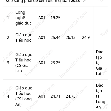
Kéo sang phải để xem điểm chuẩn
2023
-->
Công
1
nghệ
A01
19.25
giáo dục
Giáo dục
2
A01
25.44
26.13
24.9
Tiểu học
Đào
Giáo dục
tạo
Tiểu học
3
A01
23.25
tại
(CS Gia
Gia
Lai)
Lai
Đào
Giáo dục
tạo
Tiểu học
4
A01
24.71
24.73
tại
(CS Long
Long
An)
An