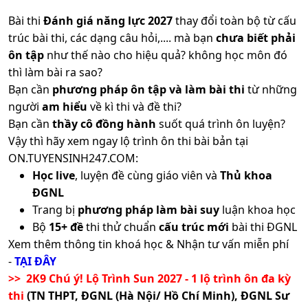
Bài thi
Đánh giá năng lực 2027
thay đổi toàn bộ từ cấu
trúc bài thi, các dạng câu hỏi,.... mà bạn
chưa biết phải
ôn tập
như thế nào cho hiệu quả? không học môn đó
thì làm bài ra sao?
Bạn cần
phương pháp ôn tập và làm bài thi
từ những
người
am hiểu
về kì thi và đề thi?
Bạn cần
thầy cô đồng hành
suốt quá trình ôn luyện?
Vậy thì hãy xem ngay lộ trình ôn thi bài bản tại
ON.TUYENSINH247.COM:
Học live
, luyện đề cùng giáo viên và
Thủ khoa
ĐGNL
Trang bị
phương pháp làm bài suy
luận khoa học
Bộ
15+ đề
thi thử chuẩn
cấu trúc mới
bài thi ĐGNL
Xem thêm thông tin khoá học & Nhận tư vấn miễn phí
-
TẠI ĐÂY
>> 2K9 Chú ý! Lộ Trình Sun 2027 - 1 lộ trình ôn đa kỳ
thi
(TN THPT, ĐGNL (Hà Nội/ Hồ Chí Minh), ĐGNL Sư