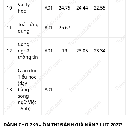
Vật lý
10
A01
24.75
24.44
22.55
học
Toán ứng
11
A01
26.67
dụng
Công
12
nghệ
A01
19
23.05
23.34
thông tin
Giáo dục
Tiểu học
(dạy
13
bằng
A01
song
ngữ Việt
- Anh)
DÀNH CHO 2K9 – ÔN THI ĐÁNH GIÁ NĂNG LỰC 2027!