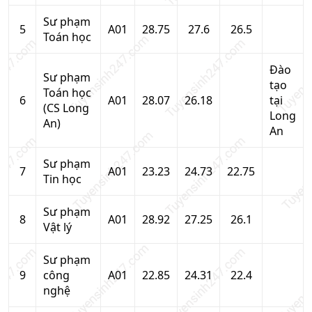
Sư phạm
5
A01
28.75
27.6
26.5
Toán học
Đào
Sư phạm
tạo
Toán học
6
A01
28.07
26.18
tại
(CS Long
Long
An)
An
Sư phạm
7
A01
23.23
24.73
22.75
Tin học
Sư phạm
8
A01
28.92
27.25
26.1
Vật lý
Sư phạm
9
công
A01
22.85
24.31
22.4
nghệ