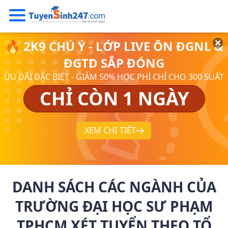
🔥 2K9 CHÚ Ý - LỚP LIVE ÔN ĐGNL &
ĐGTD SẮP ĐÓNG
ƯU ĐÃI ĐẶC BIỆT - GIẢM 50% HỌC PHÍ CHỈ CHO 300 SUẤT
CHỈ CÒN 1 NGÀY
XEM CHI TIẾT
DANH SÁCH CÁC NGÀNH CỦA
TRƯỜNG ĐẠI HỌC SƯ PHẠM
TPHCM XÉT TUYỂN THEO TỔ