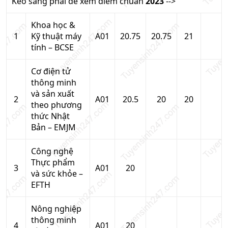
Kéo sang phải để xem điểm chuẩn
2023
-->
Khoa học &
1
Kỹ thuật máy
A01
20.75
20.75
21
tính – BCSE
Cơ điện tử
thông minh
và sản xuất
2
A01
20.5
20
20
theo phương
thức Nhật
Bản – EMJM
Công nghệ
Thực phẩm
3
A01
20
và sức khỏe –
EFTH
Nông nghiệp
thông minh
4
A01
20