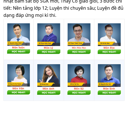
nhật bám sát bộ SGK mới, Thầy Cô giáo giỏi, 3 bước chi
tiết: Nền tảng lớp 12; Luyện thi chuyên sâu; Luyện đề đủ
dạng đáp ứng mọi kì thi.