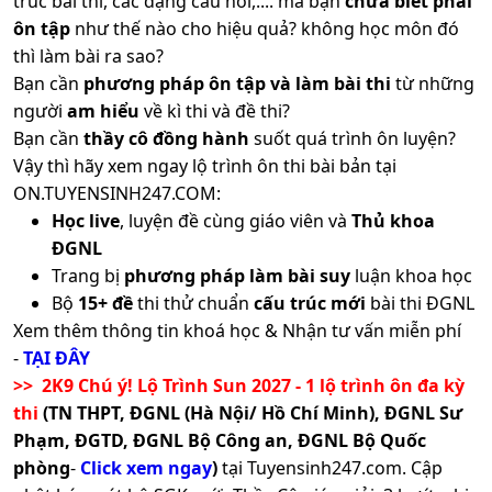
trúc bài thi, các dạng câu hỏi,.... mà bạn
chưa biết phải
ôn tập
như thế nào cho hiệu quả? không học môn đó
thì làm bài ra sao?
Bạn cần
phương pháp ôn tập và làm bài thi
từ những
người
am hiểu
về kì thi và đề thi?
Bạn cần
thầy cô đồng hành
suốt quá trình ôn luyện?
Vậy thì hãy xem ngay lộ trình ôn thi bài bản tại
ON.TUYENSINH247.COM:
Học live
, luyện đề cùng giáo viên và
Thủ khoa
ĐGNL
Trang bị
phương pháp làm bài suy
luận khoa học
Bộ
15+ đề
thi thử chuẩn
cấu trúc mới
bài thi ĐGNL
Xem thêm thông tin khoá học & Nhận tư vấn miễn phí
-
TẠI ĐÂY
>> 2K9 Chú ý! Lộ Trình Sun 2027 - 1 lộ trình ôn đa kỳ
thi
(TN THPT, ĐGNL (Hà Nội/ Hồ Chí Minh), ĐGNL Sư
Phạm, ĐGTD, ĐGNL Bộ Công an, ĐGNL Bộ Quốc
phòng
-
Click xem ngay
)
tại Tuyensinh247.com.
Cập