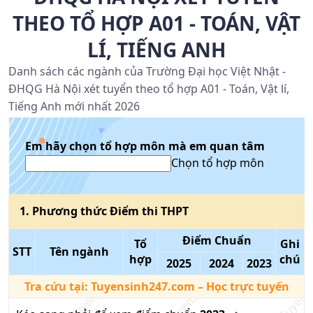
THEO TỔ HỢP A01 - TOÁN, VẬT
LÍ, TIẾNG ANH
Danh sách các ngành của Trường Đại học Việt Nhật -
ĐHQG Hà Nội xét tuyển theo tổ hợp A01 - Toán, Vật lí,
Tiếng Anh mới nhất 2026
Em hãy chọn tổ hợp môn mà em quan tâm
Chọn tổ hợp môn
1
. Phương thức
Điểm thi THPT
Điểm Chuẩn
Tổ
Ghi
STT
Tên ngành
hợp
chú
2025
2024
2023
Tra cứu tại:
Tuyensinh247.com
– Học trực tuyến