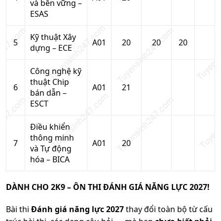
và bền vững –
ESAS
Kỹ thuật Xây
5
A01
20
20
20
dựng – ECE
Công nghệ kỹ
thuật Chip
6
A01
21
bán dẫn –
ESCT
Điều khiển
thông minh
7
A01
20
và Tự động
hóa – BICA
DÀNH CHO 2K9 – ÔN THI ĐÁNH GIÁ NĂNG LỰC 2027!
Bài thi
Đánh giá năng lực 2027
thay đổi toàn bộ từ cấu