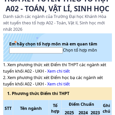
A02 - TOÁN, VẬT LÍ, SINH HỌC
Danh sách các ngành của Trường Đại học Khánh Hòa
xét tuyển theo tổ hợp A02 - Toán, Vật lí, Sinh học mới
nhất 2026
Em hãy chọn tổ hợp môn mà em quan tâm
Chọn tổ hợp môn
1
. Xem phương thức xét
Điểm thi THPT
các ngành xét
tuyển khối
A02
-
UKH
-
Xem chi tiết
2
. Xem phương thức xét
Điểm học bạ
các ngành xét
tuyển khối
A02
-
UKH
-
Xem chi tiết
1
. Phương thức
Điểm thi THPT
Điểm Chuẩn
Tổ
Ghi
STT
Tên ngành
hợp
chú
2025
2024
2023