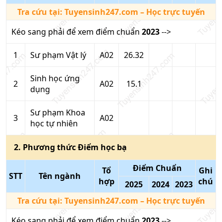
Tra cứu tại:
Tuyensinh247.com
– Học trực tuyến
Kéo sang phải để xem điểm chuẩn
2023
-->
1
Sư phạm Vật lý
A02
26.32
Sinh học ứng
2
A02
15.1
dụng
Sư phạm Khoa
3
A02
học tự nhiên
2
. Phương thức
Điểm học bạ
Điểm Chuẩn
Tổ
Ghi
STT
Tên ngành
hợp
chú
2025
2024
2023
Tra cứu tại:
Tuyensinh247.com
– Học trực tuyến
Kéo sang phải để xem điểm chuẩn
2023
-->