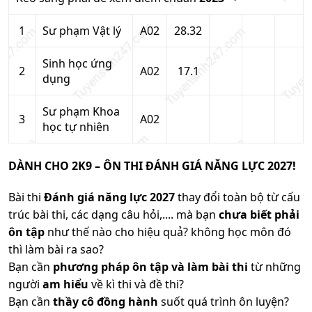
1
Sư phạm Vật lý
A02
28.32
Sinh học ứng
2
A02
17.1
dụng
Sư phạm Khoa
3
A02
học tự nhiên
DÀNH CHO 2K9 – ÔN THI ĐÁNH GIÁ NĂNG LỰC 2027!
Bài thi
Đánh giá năng lực 2027
thay đổi toàn bộ từ cấu
trúc bài thi, các dạng câu hỏi,.... mà bạn
chưa biết phải
ôn tập
như thế nào cho hiệu quả? không học môn đó
thì làm bài ra sao?
Bạn cần
phương pháp ôn tập và làm bài thi
từ những
người
am hiểu
về kì thi và đề thi?
Bạn cần
thầy cô đồng hành
suốt quá trình ôn luyện?