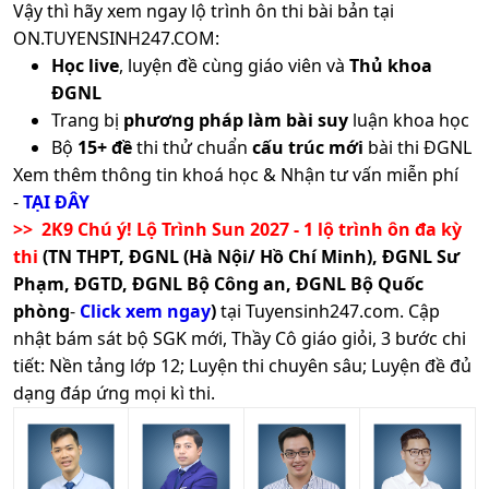
Vậy thì hãy xem ngay lộ trình ôn thi bài bản tại
ON.TUYENSINH247.COM:
Học live
, luyện đề cùng giáo viên và
Thủ khoa
ĐGNL
Trang bị
phương pháp làm bài suy
luận khoa học
Bộ
15+ đề
thi thử chuẩn
cấu trúc mới
bài thi ĐGNL
Xem thêm thông tin khoá học & Nhận tư vấn miễn phí
-
TẠI ĐÂY
>> 2K9 Chú ý! Lộ Trình Sun 2027 - 1 lộ trình ôn đa kỳ
thi
(TN THPT, ĐGNL (Hà Nội/ Hồ Chí Minh), ĐGNL Sư
Phạm, ĐGTD, ĐGNL Bộ Công an, ĐGNL Bộ Quốc
phòng
-
Click xem ngay
)
tại Tuyensinh247.com.
Cập
nhật bám sát bộ SGK mới, Thầy Cô giáo giỏi, 3 bước chi
tiết: Nền tảng lớp 12; Luyện thi chuyên sâu; Luyện đề đủ
dạng đáp ứng mọi kì thi.