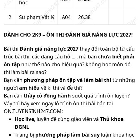
học
2
Sư phạm Vật lý
A04
26.38
DÀNH CHO 2K9 – ÔN THI ĐÁNH GIÁ NĂNG LỰC 2027!
Bài thi
Đánh giá năng lực 2027
thay đổi toàn bộ từ cấu
trúc bài thi, các dạng câu hỏi,.... mà bạn
chưa biết phải
ôn tập
như thế nào cho hiệu quả? không học môn đó
thì làm bài ra sao?
Bạn cần
phương pháp ôn tập và làm bài thi
từ những
người
am hiểu
về kì thi và đề thi?
Bạn cần
thầy cô đồng hành
suốt quá trình ôn luyện?
Vậy thì hãy xem ngay lộ trình ôn thi bài bản tại
ON.TUYENSINH247.COM:
Học live
, luyện đề cùng giáo viên và
Thủ khoa
ĐGNL
Trang bị
phương pháp làm bài suy
luận khoa học