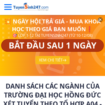
💥 NGÀY HỘI TRẢ GIÁ - MUA KHOÁ
HỌC THEO GIÁ BẠN MUỐN❗
🎯 LỚP 1-12 TẠI TUYENSINH247 (TỪ 10-12/08)
BẮT ĐẦU SAU 1 NGÀY
XEM CHI TIẾT
DANH SÁCH CÁC NGÀNH CỦA
TRƯỜNG ĐẠI HỌC HỒNG ĐỨC
XÉT TUYỂN THEO TỔ HỢP A04 -