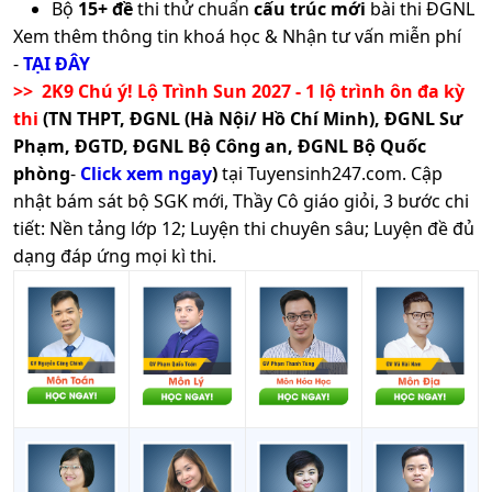
Bộ
15+ đề
thi thử chuẩn
cấu trúc mới
bài thi ĐGNL
Xem thêm thông tin khoá học & Nhận tư vấn miễn phí
-
TẠI ĐÂY
>> 2K9 Chú ý! Lộ Trình Sun 2027 - 1 lộ trình ôn đa kỳ
thi
(TN THPT, ĐGNL (Hà Nội/ Hồ Chí Minh), ĐGNL Sư
Phạm, ĐGTD, ĐGNL Bộ Công an, ĐGNL Bộ Quốc
phòng
-
Click xem ngay
)
tại Tuyensinh247.com.
Cập
nhật bám sát bộ SGK mới, Thầy Cô giáo giỏi, 3 bước chi
tiết: Nền tảng lớp 12; Luyện thi chuyên sâu; Luyện đề đủ
dạng đáp ứng mọi kì thi.