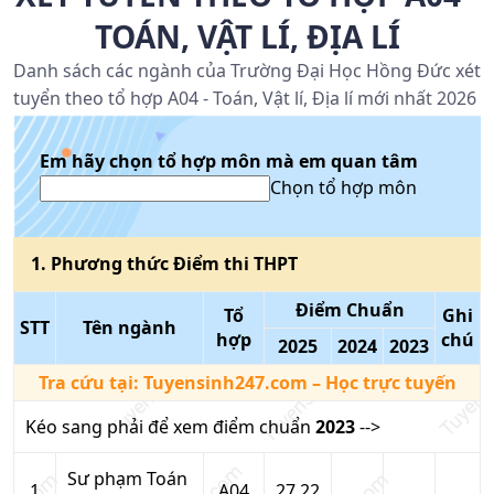
TOÁN, VẬT LÍ, ĐỊA LÍ
Danh sách các ngành của Trường Đại Học Hồng Đức xét
tuyển theo tổ hợp A04 - Toán, Vật lí, Địa lí mới nhất 2026
Em hãy chọn tổ hợp môn mà em quan tâm
Chọn tổ hợp môn
1
. Phương thức
Điểm thi THPT
Điểm Chuẩn
Tổ
Ghi
STT
Tên ngành
hợp
chú
2025
2024
2023
Tra cứu tại:
Tuyensinh247.com
– Học trực tuyến
Kéo sang phải để xem điểm chuẩn
2023
-->
Sư phạm Toán
1
A04
27.22