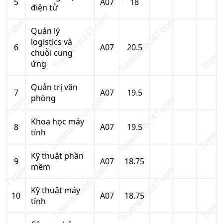
5
A07
18
điện tử
Quản lý
logistics và
6
A07
20.5
chuỗi cung
ứng
Quản trị văn
7
A07
19.5
phòng
Khoa học máy
8
A07
19.5
tính
Kỹ thuật phần
9
A07
18.75
mềm
Kỹ thuật máy
10
A07
18.75
tính