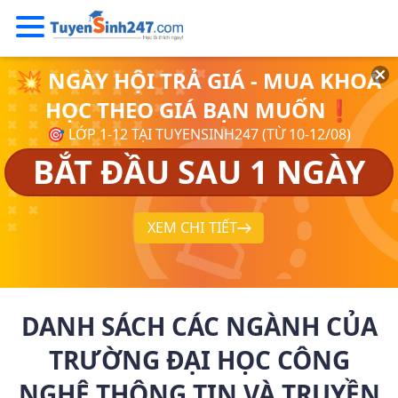
💥 NGÀY HỘI TRẢ GIÁ - MUA KHOÁ
HỌC THEO GIÁ BẠN MUỐN❗
🎯 LỚP 1-12 TẠI TUYENSINH247 (TỪ 10-12/08)
BẮT ĐẦU SAU 1 NGÀY
XEM CHI TIẾT
DANH SÁCH CÁC NGÀNH CỦA
TRƯỜNG ĐẠI HỌC CÔNG
NGHỆ THÔNG TIN VÀ TRUYỀN