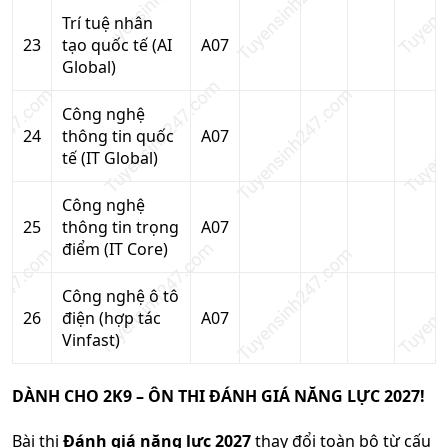
Trí tuệ nhân
23
tạo quốc tế (AI
A07
Global)
Công nghệ
24
thông tin quốc
A07
tế (IT Global)
Công nghệ
25
thông tin trọng
A07
điểm (IT Core)
Công nghệ ô tô
26
điện (hợp tác
A07
Vinfast)
DÀNH CHO 2K9 – ÔN THI ĐÁNH GIÁ NĂNG LỰC 2027!
Bài thi
Đánh giá năng lực 2027
thay đổi toàn bộ từ cấu