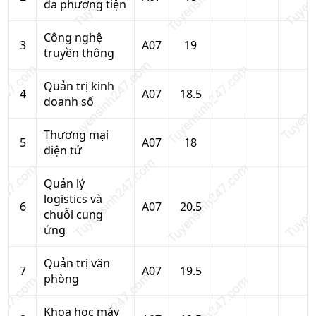
đa phương tiện
Công nghệ
3
A07
19
truyền thông
Quản trị kinh
4
A07
18.5
doanh số
Thương mại
5
A07
18
điện tử
Quản lý
logistics và
6
A07
20.5
chuỗi cung
ứng
Quản trị văn
7
A07
19.5
phòng
Khoa học máy