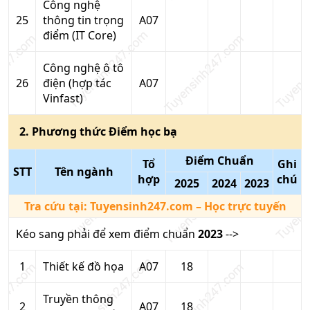
Công nghệ
25
thông tin trọng
A07
điểm (IT Core)
Công nghệ ô tô
26
điện (hợp tác
A07
Vinfast)
2
. Phương thức
Điểm học bạ
Điểm Chuẩn
Tổ
Ghi
STT
Tên ngành
hợp
chú
2025
2024
2023
Tra cứu tại:
Tuyensinh247.com
– Học trực tuyến
Kéo sang phải để xem điểm chuẩn
2023
-->
1
Thiết kế đồ họa
A07
18
Truyền thông
2
A07
18