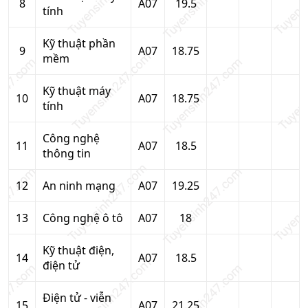
8
A07
19.5
tính
Kỹ thuật phần
9
A07
18.75
mềm
Kỹ thuật máy
10
A07
18.75
tính
Công nghệ
11
A07
18.5
thông tin
12
An ninh mạng
A07
19.25
13
Công nghệ ô tô
A07
18
Kỹ thuật điện,
14
A07
18.5
điện tử
Điện tử - viễn
15
A07
21.25