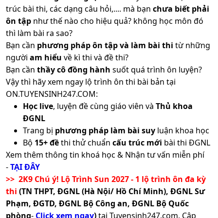
trúc bài thi, các dạng câu hỏi,.... mà bạn
chưa biết phải
ôn tập
như thế nào cho hiệu quả? không học môn đó
thì làm bài ra sao?
Bạn cần
phương pháp ôn tập và làm bài thi
từ những
người
am hiểu
về kì thi và đề thi?
Bạn cần
thầy cô đồng hành
suốt quá trình ôn luyện?
Vậy thì hãy xem ngay lộ trình ôn thi bài bản tại
ON.TUYENSINH247.COM:
Học live
, luyện đề cùng giáo viên và
Thủ khoa
ĐGNL
Trang bị
phương pháp làm bài suy
luận khoa học
Bộ
15+ đề
thi thử chuẩn
cấu trúc mới
bài thi ĐGNL
Xem thêm thông tin khoá học & Nhận tư vấn miễn phí
-
TẠI ĐÂY
>> 2K9 Chú ý! Lộ Trình Sun 2027 - 1 lộ trình ôn đa kỳ
thi
(TN THPT, ĐGNL (Hà Nội/ Hồ Chí Minh), ĐGNL Sư
Phạm, ĐGTD, ĐGNL Bộ Công an, ĐGNL Bộ Quốc
phòng
-
Click xem ngay
)
tại Tuyensinh247.com.
Cập