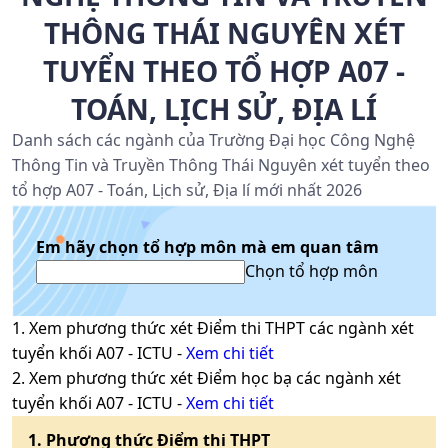
THÔNG THÁI NGUYÊN XÉT
TUYỂN THEO TỔ HỢP A07 -
TOÁN, LỊCH SỬ, ĐỊA LÍ
Danh sách các ngành của Trường Đại học Công Nghệ
Thông Tin và Truyền Thông Thái Nguyên xét tuyển theo
tổ hợp A07 - Toán, Lịch sử, Địa lí mới nhất 2026
Em hãy chọn tổ hợp môn mà em quan tâm
Chọn tổ hợp môn
1
. Xem phương thức xét
Điểm thi THPT
các ngành xét
tuyển khối
A07
-
ICTU
-
Xem chi tiết
2
. Xem phương thức xét
Điểm học bạ
các ngành xét
tuyển khối
A07
-
ICTU
-
Xem chi tiết
1
. Phương thức
Điểm thi THPT