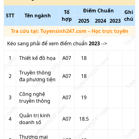
Điểm Chuẩn
Tổ
Ghi
STT
Tên ngành
hợp
chú
2025
2024
2023
Tra cứu tại:
Tuyensinh247.com
– Học trực tuyến
Kéo sang phải để xem điểm chuẩn
2023
-->
1
Thiết kế đồ họa
A07
18
Truyền thông
2
A07
18
đa phương tiện
Công nghệ
3
A07
19
truyền thông
Quản trị kinh
4
A07
18.5
doanh số
Thương mại