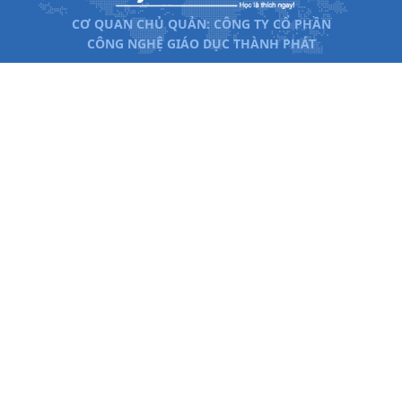
CƠ QUAN CHỦ QUẢN: CÔNG TY CỔ PHẦN
CÔNG NGHỆ GIÁO DỤC THÀNH PHÁT
Xem đề án tuyển sinh ĐH
Khóa học Online
2026
Xem điểm chuẩn Đại học
Công cụ tính điểm tốt
nghiệp THPT
Công cụ tính điểm học
Các ngành nghề đào tạo
bạ 2026
2026
Tổ hợp xét tuyển Đại học
Điểm chuẩn vào lớp 10
2026
Tel: 024.7300.7989 - Hotline: 1800.6947
Email: lienhe@tuyensinh247.com
Văn phòng: Tầng 7 - Tòa nhà Intracom - Số 82 Dịch Vọng
Hậu - Cầu Giấy - Hà Nội
Giấy phép cung cấp dịch vụ mạng xã hội trực tuyến số 337/GP-BTTTT do Bộ
Thông tin và Truyền thông cấp ngày 10/07/2017.