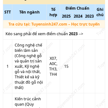
Điểm Chuẩn
Tổ
Ghi
STT
Tên ngành
hợp
chú
2025
2024
2023
Tra cứu tại:
Tuyensinh247.com
– Học trực tuyến
Kéo sang phải để xem điểm chuẩn
2023
-->
Công nghệ chế
biến lâm sản
(Công nghệ gỗ
X07,
và quản trị sản
A0C,
1
xuất, Kỹ nghệ
15
TH3,
gỗ và nội thất,
TH4
Thiết kế và kỹ
thuật đồ gỗ nội
thất)
Kiến trúc cảnh
quan (Quy