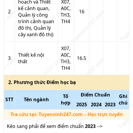
hoạch và Thiết
X07,
kế cảnh quan,
A0C,
2
16
Quản lý công
TH3,
trình cảnh quan
TH4
đô thị, Quản lý
cây xanh đô thị)
X07,
Thiết kế nội
A0C,
3
16.5
thất
TH3,
TH4
2
. Phương thức
Điểm học bạ
Điểm Chuẩn
Tổ
Ghi
STT
Tên ngành
hợp
chú
2025
2024
2023
Tra cứu tại:
Tuyensinh247.com
– Học trực tuyến
Kéo sang phải để xem điểm chuẩn
2023
-->