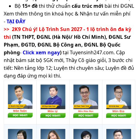
Bộ
15+ đề
thi thử chuẩn
cấu trúc mới
bài thi ĐGNL
Xem thêm thông tin khoá học & Nhận tư vấn miễn phí
-
TẠI ĐÂY
>> 2K9 Chú ý! Lộ Trình Sun 2027 - 1 lộ trình ôn đa kỳ
thi
(TN THPT, ĐGNL (Hà Nội/ Hồ Chí Minh), ĐGNL Sư
Phạm, ĐGTD, ĐGNL Bộ Công an, ĐGNL Bộ Quốc
phòng
-
Click xem ngay
)
tại Tuyensinh247.com.
Cập
nhật bám sát bộ SGK mới, Thầy Cô giáo giỏi, 3 bước chi
tiết: Nền tảng lớp 12; Luyện thi chuyên sâu; Luyện đề đủ
dạng đáp ứng mọi kì thi.