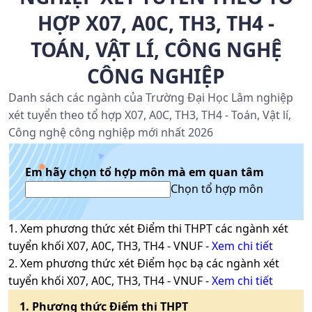
HỢP X07, A0C, TH3, TH4 -
TOÁN, VẬT LÍ, CÔNG NGHỆ
CÔNG NGHIỆP
Danh sách các ngành của Trường Đại Học Lâm nghiệp
xét tuyển theo tổ hợp X07, A0C, TH3, TH4 - Toán, Vật lí,
Công nghệ công nghiệp mới nhất 2026
Em hãy chọn tổ hợp môn mà em quan tâm
Chọn tổ hợp môn
1
. Xem phương thức xét
Điểm thi THPT
các ngành xét
tuyển khối
X07, A0C, TH3, TH4
-
VNUF
-
Xem chi tiết
2
. Xem phương thức xét
Điểm học bạ
các ngành xét
tuyển khối
X07, A0C, TH3, TH4
-
VNUF
-
Xem chi tiết
1
. Phương thức
Điểm thi THPT