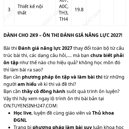
X07,
Thiết kế nội
A0C,
3
19.8
thất
TH3,
TH4
DÀNH CHO 2K9 – ÔN THI ĐÁNH GIÁ NĂNG LỰC 2027!
Bài thi
Đánh giá năng lực 2027
thay đổi toàn bộ từ cấu
trúc bài thi, các dạng câu hỏi,.... mà bạn
chưa biết phải
ôn tập
như thế nào cho hiệu quả? không học môn đó
thì làm bài ra sao?
Bạn cần
phương pháp ôn tập và làm bài thi
từ những
người
am hiểu
về kì thi và đề thi?
Bạn cần
thầy cô đồng hành
suốt quá trình ôn luyện?
Vậy thì hãy xem ngay lộ trình ôn thi bài bản tại
ON.TUYENSINH247.COM:
Học live
, luyện đề cùng giáo viên và
Thủ khoa
ĐGNL
Trang bị
phương pháp làm bài suy
luận khoa học