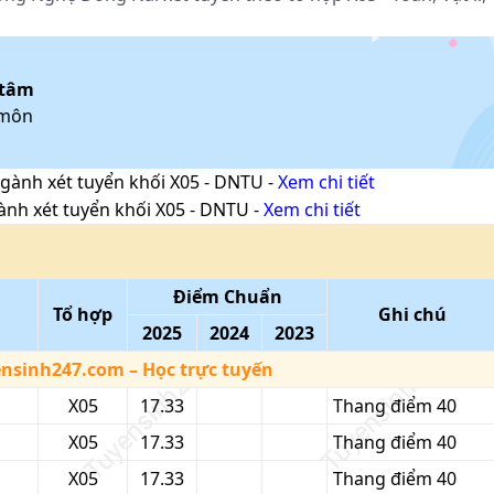
 tâm
 môn
gành xét tuyển khối
X05
-
DNTU
-
Xem chi tiết
ành xét tuyển khối
X05
-
DNTU
-
Xem chi tiết
Điểm Chuẩn
Tổ hợp
Ghi chú
2025
2024
2023
ensinh247.com
– Học trực tuyến
X05
17.33
Thang điểm 40
X05
17.33
Thang điểm 40
X05
17.33
Thang điểm 40