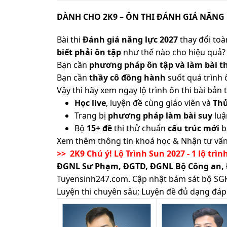
DÀNH CHO 2K9 – ÔN THI ĐÁNH GIÁ NĂNG 
Bài thi
Đánh giá năng lực 2027
thay đổi toàn
biết phải ôn tập
như thế nào cho hiệu quả? 
Bạn cần
phương pháp ôn tập và làm bài th
Bạn cần
thầy cô đồng hành
suốt quá trình 
Vậy thì hãy xem ngay lộ trình ôn thi bài b
Học live
, luyện đề cùng giáo viên và
Th
Trang bị
phương pháp làm bài suy
luậ
Bộ
15+ đề
thi thử chuẩn
cấu trúc mới
b
Xem thêm thông tin khoá học & Nhận tư vấn
>> 2K9 Chú ý! Lộ Trình Sun 2027 - 1 lộ trìn
ĐGNL Sư Phạm, ĐGTD, ĐGNL Bộ Công an,
Tuyensinh247.com.
Cập nhật bám sát bộ SGK m
Luyện thi chuyên sâu; Luyện đề đủ dạng đáp 