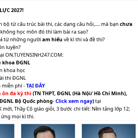
LỰC 2027!
 bộ từ cấu trúc bài thi, các dạng câu hỏi,.... mà bạn
chưa
không học môn đó thì làm bài ra sao?
i
từ những người
am hiểu
về kì thi và đề thi?
ôn luyện?
ản tại ON.TUYENSINH247.COM:
ủ khoa ĐGNL
n khoa học
ài thi ĐGNL
 miễn phí -
TẠI ĐÂY
h ôn đa kỳ thi
(TN THPT, ĐGNL (Hà Nội/ Hồ Chí Minh),
 ĐGNL Bộ Quốc phòng
-
Click xem ngay
)
tại
ới, Thầy Cô giáo giỏi, 3 bước chi tiết: Nền tảng lớp 12;
ứng mọi kì thi.