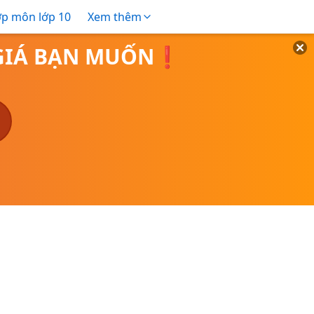
ợp môn lớp 10
Xem thêm
O GIÁ BẠN MUỐN❗