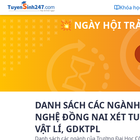
Khóa họ
💥 NGÀY HỘI TR
DANH SÁCH CÁC NGÀNH
NGHỆ ĐỒNG NAI XÉT TU
VẬT LÍ, GDKTPL
Danh sách các ngành của Trường Đại Học Côn