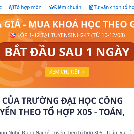
c
Tổ hợp môn
Điểm chuẩn
Tư vấn chọn tổ h
Ả GIÁ - MUA KHOÁ HỌC THE
🎯 LỚP 1-12 TẠI TUYENSINH247 (TỪ 10-12/08)
BẮT ĐẦU SAU 1 NGÀY
XEM CHI TIẾT
 CỦA TRƯỜNG ĐẠI HỌC CÔNG
YỂN THEO TỔ HỢP X05 - TOÁN,
g Nghệ Đồng Nai xét tuyển theo tổ hợp X05 - Toán, Vật lí,