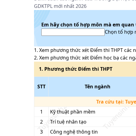
GDKTPL mới nhất 2026
Em hãy chọn tổ hợp môn mà em quan
Chọn tổ hợp
1
. Xem phương thức xét
Điểm thi THPT
các n
2
. Xem phương thức xét
Điểm học bạ
các ng
1
. Phương thức
Điểm thi THPT
STT
Tên ngành
Tra cứu tại:
Tuy
1
Kỹ thuật phần mềm
2
Trí tuệ nhân tạo
3
Công nghệ thông tin