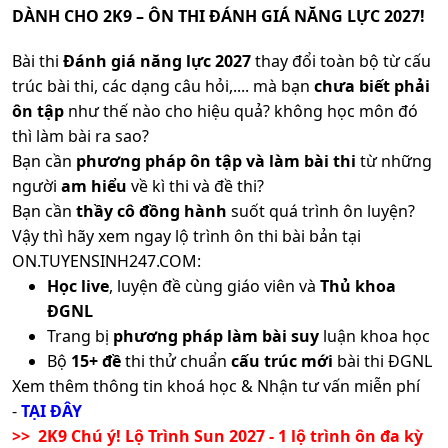
DÀNH CHO 2K9 – ÔN THI ĐÁNH GIÁ NĂNG LỰC 2027!
Bài thi
Đánh giá năng lực 2027
thay đổi toàn bộ từ cấu
trúc bài thi, các dạng câu hỏi,.... mà bạn
chưa biết phải
ôn tập
như thế nào cho hiệu quả? không học môn đó
thì làm bài ra sao?
Bạn cần
phương pháp ôn tập và làm bài thi
từ những
người
am hiểu
về kì thi và đề thi?
Bạn cần
thầy cô đồng hành
suốt quá trình ôn luyện?
Vậy thì hãy xem ngay lộ trình ôn thi bài bản tại
ON.TUYENSINH247.COM:
Học live
, luyện đề cùng giáo viên và
Thủ khoa
ĐGNL
Trang bị
phương pháp làm bài suy
luận khoa học
Bộ
15+ đề
thi thử chuẩn
cấu trúc mới
bài thi ĐGNL
Xem thêm thông tin khoá học & Nhận tư vấn miễn phí
-
TẠI ĐÂY
>> 2K9 Chú ý! Lộ Trình Sun 2027 - 1 lộ trình ôn đa kỳ