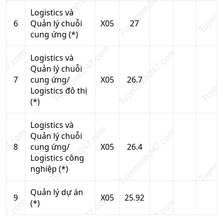
Logistics và
6
Quản lý chuỗi
X05
27
cung ứng (*)
Logistics và
Quản lý chuỗi
7
cung ứng/
X05
26.7
Logistics đô thị
(*)
Logistics và
Quản lý chuỗi
8
cung ứng/
X05
26.4
Logistics công
nghiệp (*)
Quản lý dự án
9
X05
25.92
(*)