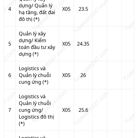
dựng/ Quản lý
4
X05
23.5
hạ tầng, đất đai
đô thị (*)
Quản lý xây
dựng/ Kiểm
5
X05
24.35
toán đầu tư xây
dựng (*)
Logistics và
6
Quản lý chuỗi
X05
26
cung ứng (*)
Logistics và
Quản lý chuỗi
7
cung ứng/
X05
25.6
Logistics đô thị
(*)