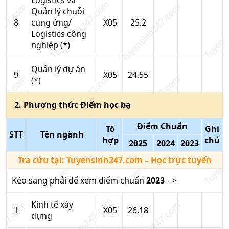
Logistics và
Quản lý chuỗi
8
cung ứng/
X05
25.2
Logistics công
nghiệp (*)
Quản lý dự án
9
X05
24.55
(*)
2
. Phương thức
Điểm học bạ
Điểm Chuẩn
Tổ
Ghi
STT
Tên ngành
hợp
chú
2025
2024
2023
Tra cứu tại:
Tuyensinh247.com
– Học trực tuyến
Kéo sang phải để xem điểm chuẩn
2023
-->
Kinh tế xây
1
X05
26.18
dựng