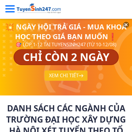
💥 NGÀY HỘI TRẢ GIÁ - MUA KHOÁ
HỌC THEO GIÁ BẠN MUỐN❗
🎯 LỚP 1-12 TẠI TUYENSINH247 (TỪ 10-12/08)
CHỈ CÒN 2 NGÀY
XEM CHI TIẾT
DANH SÁCH CÁC NGÀNH CỦA
TRƯỜNG ĐẠI HỌC XÂY DỰNG
HÀ NỘI XÉT TUYỂN THEO TỔ