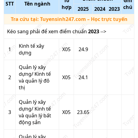
Tổ
Ghi
STT
Tên ngành
hợp
chú
2025
2024
2023
Tra cứu tại:
Tuyensinh247.com
– Học trực tuyến
Kéo sang phải để xem điểm chuẩn
2023
-->
Kinh tế xây
1
X05
24.9
dựng
Quản lý xây
dựng/ Kinh tế
2
X05
24.1
và quản lý đô
thị
Quản lý xây
dựng/ Kinh tế
3
X05
23.65
và quản lý bất
động sản
Quản lý xây