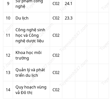
Sư phạm công
9
C02
24.1
nghệ
10
Du lịch
C02
23.3
Công nghệ sinh
11
học và Công
C02
nghệ dược liệu
Khoa học môi
12
C02
trường
Quản lý và phát
13
C02
triển du lịch
Quy hoạch vùng
14
C02
vả Đô thị