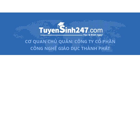
CƠ QUAN CHỦ QUẢN: CÔNG TY CỔ PHẦN
CÔNG NGHỆ GIÁO DỤC THÀNH PHÁT
Xem đề án tuyển sinh ĐH
Khóa học Online
2026
Xem điểm chuẩn Đại học
Công cụ tính điểm tốt
nghiệp THPT
Công cụ tính điểm học
Các ngành nghề đào tạo
bạ 2026
2026
Tổ hợp xét tuyển Đại học
Điểm chuẩn vào lớp 10
2026
Tel: 024.7300.7989 - Hotline: 1800.6947
Email: lienhe@tuyensinh247.com
Văn phòng: Tầng 7 - Tòa nhà Intracom - Số 82 Dịch Vọng