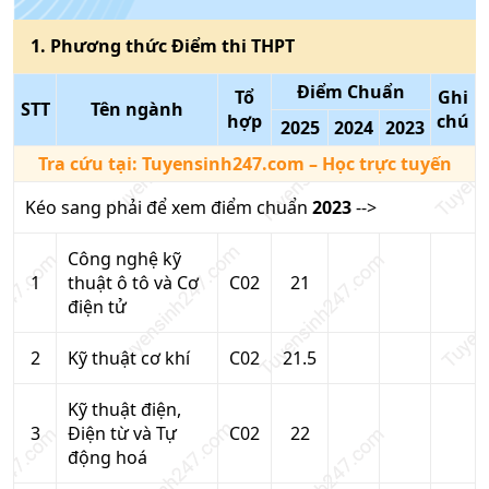
1
. Phương thức
Điểm thi THPT
Điểm Chuẩn
Tổ
Ghi
STT
Tên ngành
hợp
chú
2025
2024
2023
Tra cứu tại:
Tuyensinh247.com
– Học trực tuyến
Kéo sang phải để xem điểm chuẩn
2023
-->
Công nghệ kỹ
1
thuật ô tô và Cơ
C02
21
điện tử
2
Kỹ thuật cơ khí
C02
21.5
Kỹ thuật điện,
3
Điện từ và Tự
C02
22
động hoá