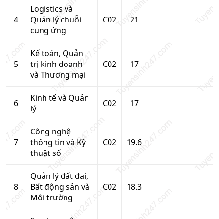
Logistics và
4
Quản lý chuỗi
C02
21
cung ứng
Kế toán, Quản
5
trị kinh doanh
C02
17
và Thương mại
Kinh tế và Quản
6
C02
17
lý
Công nghệ
7
thông tin và Kỹ
C02
19.6
thuật số
Quản lý đất đai,
8
Bất động sản và
C02
18.3
Môi trường